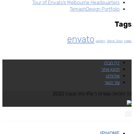
Tour of Envato’s Melbourne Headquarters
TemashDesign Portfolio
Tags
envato
gallery
Steve Jobs
video
דף הבית
תקנון אתר
אודותינו
צור קשר
כל הזכויות שמורות ל iFix החל משנת 2020
IPHONE