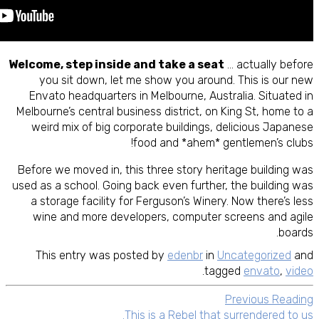
Welcome, step inside and take a seat
… actually before
you sit down, let me show you around. This is our new
Envato headquarters in Melbourne, Australia. Situated in
Melbourne’s central business district, on King St, home to a
weird mix of big corporate buildings, delicious Japanese
food and *ahem* gentlemen’s clubs!
Before we moved in, this three story heritage building was
used as a school. Going back even further, the building was
a storage facility for Ferguson’s Winery. Now there’s less
wine and more developers, computer screens and agile
boards.
This entry was posted by
edenbr
in
Uncategorized
and
.
tagged
envato
,
video
Previous Reading
This is a Rebel that surrendered to us.