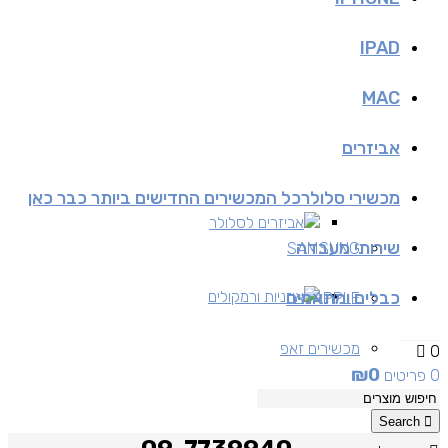
IPAD
MAC
אביזרים
מכשירי סלולר
כל המכשירים החדישים ביותר כבר כאן
אביזרים לסלולר
שירותי מעבדה
SAMSUNG
כבלים ומתאמים
אוזניות ורמקולים
APPLE
מכשירים זאפ
0
₪
0
0 פריטים
מכשירים יד 2
Search