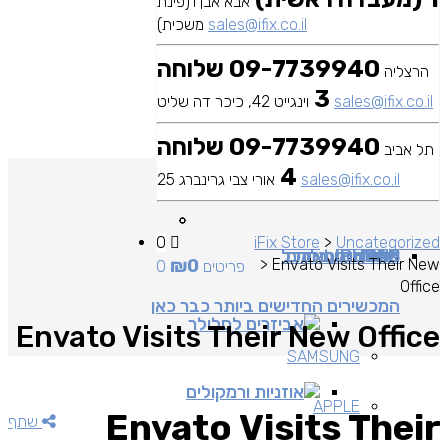
אבא אבן 1(פינת
sales@ifix.co.il
משכית)
09-7739940 שלוחה
הרצליה
3
sales@ifix.co.il
וינגייט 42, כיכר דה שליט
09-7739940 שלוחה
תל אביב
4
sales@ifix.co.il
אורי צבי גרינברג 25
0
iFix Store
>
Uncategorized
MAC
IPAD
אביזרים
IPHONE
מכשירי סלולר
שירותי מעבדה
כבלים ומתאמים
כל
₪
0
>
Envato Visits Their New
0 פריטים
Office
המכשירים החדישים ביותר כבר כאן
אביזרים לסלולר
Envato Visits Their New Office
SAMSUNG
אוזניות ורמקולים
APPLE
Envato Visits Their
שתף