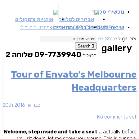
מכשירי סלולר
אביזרים לסלולר
אוזניות ורמקולים
שירותי מעבדה
כבלים ומתאמים
SAMSUNG
APPLE
מכשירים זאפ
מכשירים יד 2
iFix Store
>
gallery
gallery
Search
09-7739940 שלוחה 2
הרצליה
Tour of Envato’s Melbourne
Headquarters
20th פברואר 2016
No comments yet
Welcome, step inside and take a seat .
.. actually before
you sit down, let me show you around. This is our new