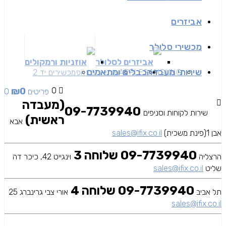
אביזרים
מכשירי סלולר
אביזרים לסלולר
אוזניות ורמקולים
שירותי מעבדה
כבלים ומתאמים
SAMSUNG
APPLE
מכשירים זאפ
מכשירים יד 2
₪
0
0
0 פריטים
(מעבדה
09-7739940
שירות לקוחות וסניפים
ראשית)
אבא
אבן 1(פינת משכית)
sales@ifix.co.il
09-7739940 שלוחה 3
הרצליה
וינגייט 42, כיכר דה
שליט
sales@ifix.co.il
09-7739940 שלוחה 4
תל אביב
אורי צבי גרינברג 25
sales@ifix.co.il