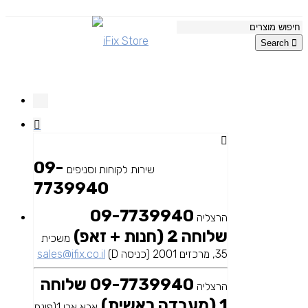
Search
09-
שירות לקוחות וסניפים
7739940
09-7739940
הרצליה
שלוחה 2 (חנות + זאפ)
משכית
35, מרכזים 2001 (כניסה D)
sales@ifix.co.il
09-7739940 שלוחה
הרצליה
1 (מעבדה ראשית)
אבא אבן 1(פינת