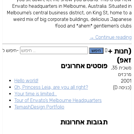
Envato headquarters in Melbourne, Australia. Situated in
Melbourne’s central business district, on King St, home to a
weird mix of big corporate buildings, delicious Japanese
food and *ahem* gentlemen’s clubs!
Continue reading →
(חנות +
חיפוש ל-
זאפ)
פוסטים אחרונים
משכית 35,
מרכזים
Hello world!
2001
Oh, Princess Leia, are you all right?
(כניסה D)
Your time is limited…
Tour of Envato’s Melbourne Headquarters
TemashDesign Portfolio
תגובות אחרונות