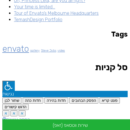
Oh, Princess Leia, are you all right?
Your time is limited…
Tour of Envato’s Melbourne Headquarters
TemashDesign Portfolio
Tags
envato
gallery
Steve Jobs
video
סל קניות
נגישות
פונט קריא
הפסק הבהובים
חדות בהירה
חדות כהה
שחור לבן
הדגש קישורים
א
א
א
הפסק נגישות
שירות ווטסאפ (זאפ)
מסופק ע"י: