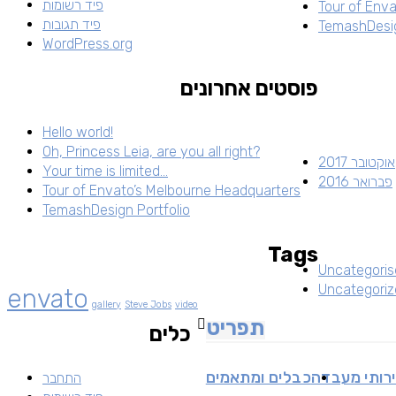
פיד רשומות
Tour of Env
פיד תגובות
TemashDesig
WordPress.org
פוסטים אחרונים
Hello world!
Oh, Princess Leia, are you all right?
אוקטובר 2017
Your time is limited…
פברואר 2016
Tour of Envato’s Melbourne Headquarters
TemashDesign Portfolio
Tags
Uncategoris
Uncategoriz
envato
gallery
Steve Jobs
video
תפריט
כלים
רותי מעבדה
כבלים ומתאמים
התחבר