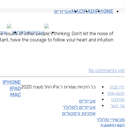
IPHONE
IPAD
MAC
אביזרים
אביזרים לסלולר
אוזנ
e results of other people's thinking. Don't let the noise of
ant, have the courage to follow your heart and intuition.
No comments yet
IPHONE
דף הבית
כל הזכויות שמורות ל iFix החל משנת 2020
IPAD
תקנון אתר
MAC
אודותינו
אביזרים
צור קשר
אביזרים לסלולר
אוזניות ורמקולים
מכשירי סלולר
SAMSUNG