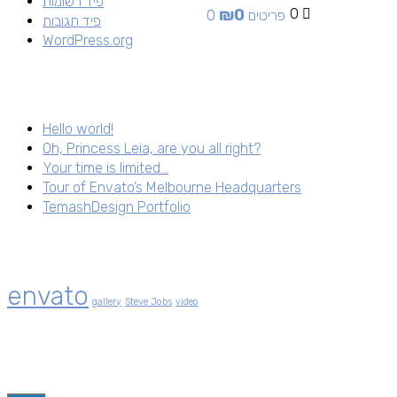
פיד רשומות
₪
0
0
0 פריטים
פיד תגובות
WordPress.org
Hello world!
Oh, Princess Leia, are you all right?
Your time is limited…
Tour of Envato’s Melbourne Headquarters
TemashDesign Portfolio
envato
gallery
Steve Jobs
video