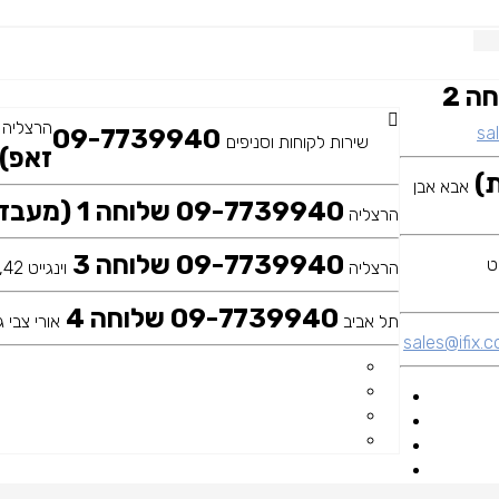
09-7739940 שלוחה 2
הרצליה
sal
09-7739940
שירות לקוחות וסניפים
זאפ)
אבא אבן
09-7739940 שלוחה 1 (מעבדה ראשית)
הרצליה
09-7739940 שלוחה 3
הרצליה
וינגייט 42, כיכר דה שליט
09-7739940 שלוחה 4
תל אביב
אורי צבי גר
sales@ifix.co