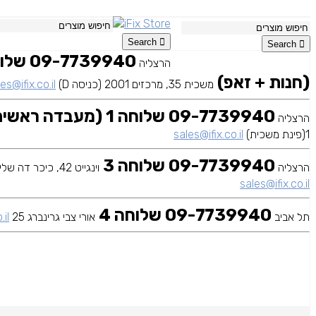
Search
Search
הרצליה
(חנות + זאפ)
משכית 35, מרכזים 2001 (כניסה D)
es@ifix.co.il
09-7739940 שלוחה 1 (מעבדה ראשית)
הרצליה
1(פינת משכית)
sales@ifix.co.il
09-7739940 שלוחה 3
הרצליה
וינגייט 42, כיכר דה שליט
sales@ifix.co.il
09-7739940 שלוחה 4
תל אביב
אורי צבי גרינברג 25
.il