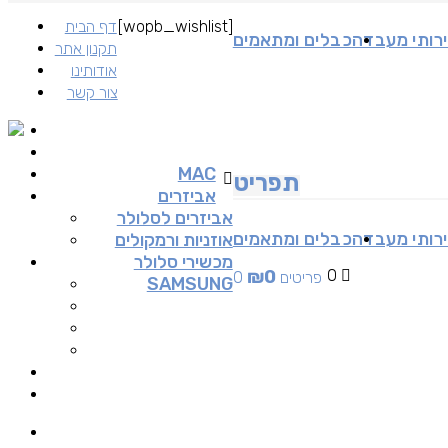
[wopb_wishlist]
דף הבית
רותי מעבדה
כבלים ומתאמים
תקנון אתר
אודותינו
צור קשר
MAC
תפריט
אביזרים
אביזרים לסלולר
רותי מעבדה
כבלים ומתאמים
אוזניות ורמקולים
מכשירי סלולר
₪
0
0
0 פריטים
SAMSUNG