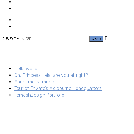
חיפוש ל-
Hello world!
Oh, Princess Leia, are you all right?
Your time is limited…
Tour of Envato’s Melbourne Headquarters
TemashDesign Portfolio