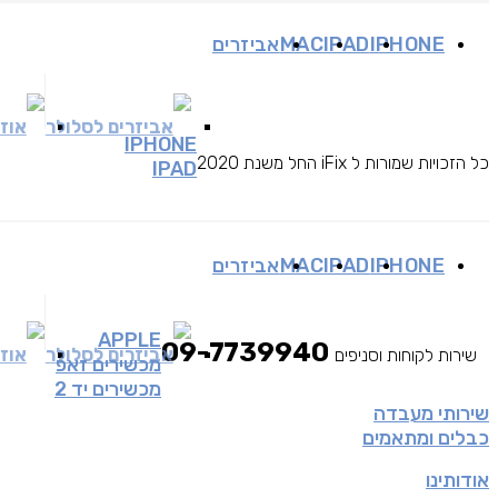
IPHONE
IPAD
MAC
אביזרים
אביזרים לסלולר
אוזנ
IPHONE
כל הזכויות שמורות ל iFix החל משנת 2020
IPAD
IPHONE
IPAD
MAC
אביזרים
APPLE
09-7739940
אביזרים לסלולר
אוזנ
שירות לקוחות וסניפים
מכשירים זאפ
מכשירים יד 2
שירותי מעבדה
כבלים ומתאמים
אודותינו