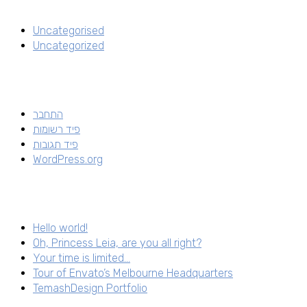
Uncategorised
Uncategorized
התחבר
פיד רשומות
פיד תגובות
WordPress.org
Hello world!
Oh, Princess Leia, are you all right?
Your time is limited…
Tour of Envato’s Melbourne Headquarters
TemashDesign Portfolio