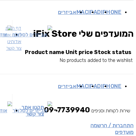
IPHONE
IPAD
MAC
אביזרים
דף הבית
המועדפים שלי iFix Store
אביזרים לסלולר
אוזנ
תקנון אתר
אודותינו
צור קשר
Product name
Unit price
Stock status
No products added to the wishlist
IPHONE
IPAD
MAC
אביזרים
תקנון אתר
09-7739940
אביזרים לסלולר
אוזנ
שירות לקוחות וסניפים
צור קשר
התחברות / הרשמה
מועדפים