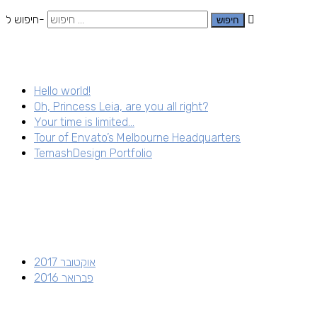
חיפוש ל-
Hello world!
Oh, Princess Leia, are you all right?
Your time is limited…
Tour of Envato’s Melbourne Headquarters
TemashDesign Portfolio
אוקטובר 2017
פברואר 2016