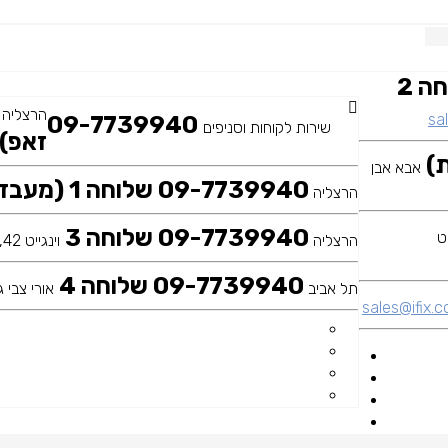
09-7739940 שלוחה 2
הרצליה
sal
09-7739940
שירות לקוחות וסניפים
זאפ)
אבא אבן
09-7739940 שלוחה 1 (מעבדה ראשית)
הרצליה
09-7739940 שלוחה 3
הרצליה
וינגייט 42, כיכר דה שליט
09-7739940 שלוחה 4
תל אביב
אורי צבי גר
sales@ifix.co