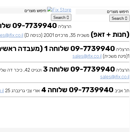
Search
Search
הרצליה
(חנות + זאפ)
משכית 35, מרכזים 2001 (כניסה D)
es@ifix.co.il
09-7739940 שלוחה 1 (מעבדה ראשית)
הרצליה
1(פינת משכית)
sales@ifix.co.il
09-7739940 שלוחה 3
הרצליה
וינגייט 42, כיכר דה שליט
sales@ifix.co.il
09-7739940 שלוחה 4
תל אביב
אורי צבי גרינברג 25
.il