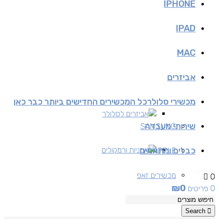
IPHONE
IPAD
MAC
אביזרים
מכשירי סלולר
כל המכשירים החדישים ביותר כבר כאן
אביזרים לסלולר
שירותי מעבדה
SAMSUNG
כבלים ומתאמים
אוזניות ורמקולים
APPLE
מכשירים זאפ
0
₪
0
0 פריטים
מכשירים יד 2
Search