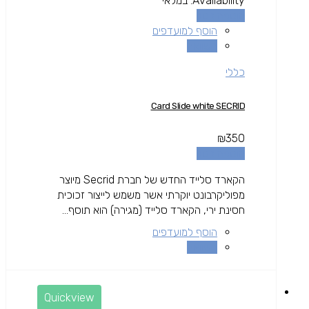
Availability:
במלאי
הוספה לסל
הוסף למועדפים
השוואה
כללי
Card Slide white SECRID
₪
350
הוספה לסל
הקארד סלייד החדש של חברת Secrid מיוצר
מפוליקרבונט יוקרתי אשר משמש לייצור זכוכית
חסינת ירי, הקארד סלייד (מגירה) הוא תוסף...
הוסף למועדפים
השוואה
Quickview