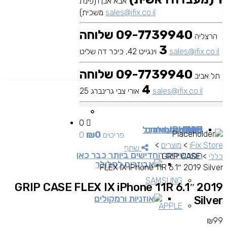
אבא אבן 1(פינת
sales@ifix.co.il
משכית)
09-7739940 שלוחה
הרצליה
3
sales@ifix.co.il
וינגייט 42, כיכר דה שליט
09-7739940 שלוחה
תל אביב
4
sales@ifix.co.il
אורי צבי גרינברג 25
0
MAC
IPAD
אביזרים
IPHONE
מכשירי סלולר
שירותי מעבדה
כבלים ומתאמים
כל
₪
0
0 פריטים
iFix Store
>
מוצרים
>
שתף
המכשירים החדישים ביותר כבר כאן
כללי
>
GRIP CASE
אביזרים לסלולר
FLEX IX iPhone 11R 6.1″ 2019 Silver
SAMSUNG
GRIP CASE FLEX IX iPhone 11R 6.1″ 2019
אוזניות ורמקולים
Silver
APPLE
₪
99