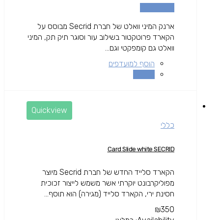
הוספה לסל
ארנק המיני וואלט של חברת Secrid מבוסס על
הקארד פרוטקטור בשילוב עור וסוגר תיק תק, המיני
וואלט גם קומפקטי וגם...
הוסף למועדפים
השוואה
Quickview
כללי
Card Slide white SECRID
הקארד סלייד החדש של חברת Secrid מיוצר
מפוליקרבונט יוקרתי אשר משמש לייצור זכוכית
חסינת ירי, הקארד סלייד (מגירה) הוא תוסף...
₪
350