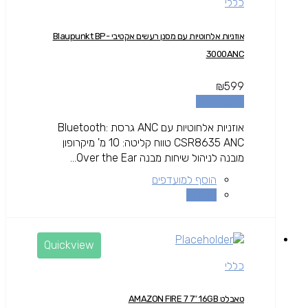
כללי
אוזניות אלחוטיות עם מסנן רעשים אקטיבי Blaupunkt BP-
3000ANC
₪
599
הוספה לסל
אוזניות אלחוטיות עם ANC גרסת Bluetooth:
CSR8635 ANC טווח קליטה: 10 מ' מיקרופון
מובנה לניהול שיחות מבנה Over the Ear...
הוסף למועדפים
השוואה
Quickview
כללי
טאבלט AMAZON FIRE 7 7″ 16GB