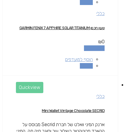
השוואה
כללי
שעון חכםן GARMIN FENIX 7 APPHIRE SOLAR TITANIUM
₪
0
הוספה לסל
הוסף למועדפים
השוואה
Quickview
כללי
Mini Wallet Vintage Chocolate SECRID
ארנק המיני וואלט של חברת Secrid מבוסס על
הקארד פרוטקטור בשילוב עור וסוגר תיק תק, המיני