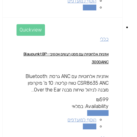
הוסף למועדפים
השוואה
Quickview
כללי
אוזניות אלחוטיות עם מסנן רעשים אקטיבי Blaupunkt BP-
3000ANC
אוזניות אלחוטיות עם ANC גרסת Bluetooth:
CSR8635 ANC טווח קליטה: 10 מ' מיקרופון
מובנה לניהול שיחות מבנה Over the Ear...
₪
599
Availability:
במלאי
הוספה לסל
הוסף למועדפים
השוואה