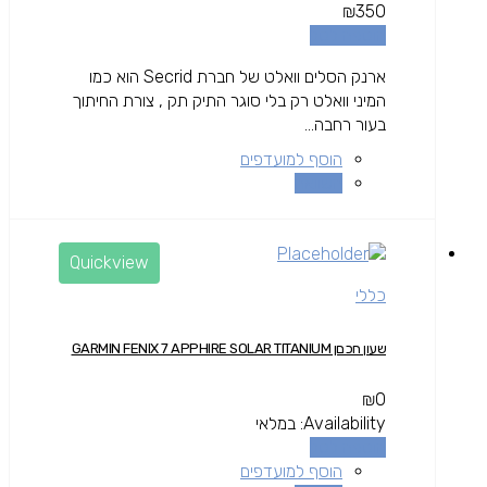
₪
350
הוספה לסל
ארנק הסלים וואלט של חברת Secrid הוא כמו
המיני וואלט רק בלי סוגר התיק תק , צורת החיתוך
בעור רחבה...
הוסף למועדפים
השוואה
Quickview
כללי
שעון חכםן GARMIN FENIX 7 APPHIRE SOLAR TITANIUM
₪
0
Availability:
במלאי
הוספה לסל
הוסף למועדפים