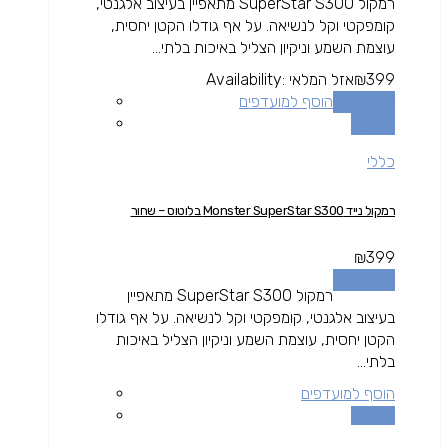
רמקול SuperStar S300 מתאפיין בעיצוב אלגנטי,
קומפקטי וקל לנשיאה. על אף גודלו הקטן יחסית,
עוצמת השמע וניקיון הצליל באיכות בלתי...
399
₪
אזל המלאי
Availability:
מידע נוסף
הוסף למועדפים
השוואה
כללי
רמקול נייד Monster SuperStar S300 בלוטוס – שחור
₪
399
מידע נוסף
רמקול SuperStar S300 מתאפיין
בעיצוב אלגנטי, קומפקטי וקל לנשיאה. על אף גודלו
הקטן יחסית, עוצמת השמע וניקיון הצליל באיכות
בלתי...
הוסף למועדפים
השוואה