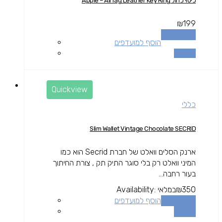
כיסוי כחול Apple – AirTag Leather Key Ring
₪
199
הוספה לסל
הוסף למועדפים
השוואה
Quickview
כללי
Slim Wallet Vintage Chocolate SECRID
ארנק הסלים וואלט של חברת Secrid הוא כמו
המיני וואלט רק בלי סוגר התיק תק , צורת החיתוך
בעור רחבה...
350
₪
במלאי
Availability:
הוספה לסל
הוסף למועדפים
השוואה