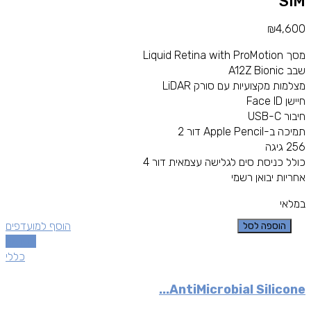
SIM
₪
4,600
מסך Liquid Retina with ProMotion
שבב A12Z Bionic
מצלמות מקצועיות עם סורק LiDAR
חיישן Face ID
חיבור USB-C
תמיכה ב-Apple Pencil דור 2
256 גיגה
כולל כניסת סים לגלישה עצמאית דור 4
אחריות יבואן רשמי
במלאי
הוסף למועדפים
הוספה לסל
השוואה
כללי
AntiMicrobial Silicone...