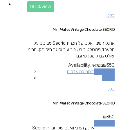
Quickview
כללי
Mini Wallet Vintage Chocolate SECRID
ארנק המיני וואלט של חברת Secrid מבוסס על
הקארד פרוטקטור בשילוב עור וסוגר תיק תק, המיני
וואלט גם קומפקטי וגם...
350
₪
במלאי
Availability:
הוספה לסל
הוסף למועדפים
השוואה
כללי
Mini Wallet Vintage Chocolate SECRID
₪
350
הוספה לסל
ארנק המיני וואלט של חברת Secrid