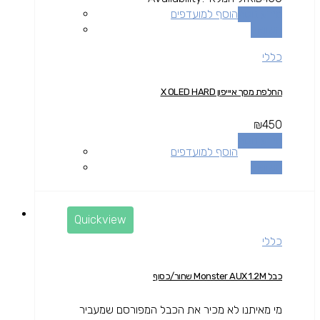
מידע נוסף
הוסף למועדפים
השוואה
כללי
החלפת מסך איייפון X OLED HARD
₪
450
מידע נוסף
הוסף למועדפים
השוואה
Quickview
כללי
כבל Monster AUX 1.2M שחור/כסוף
מי מאיתנו לא מכיר את הכבל המפורסם שמעביר