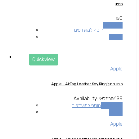
חיישן
₪
0
מידע נוסף
הוסף למועדפים
השוואה
Quickview
Apple
כיסוי כחול Apple – AirTag Leather Key Ring
199
₪
במלאי
Availability:
הוספה לסל
הוסף למועדפים
השוואה
Apple