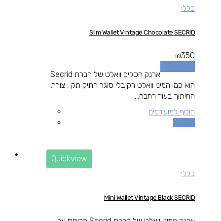
כללי
Slim Wallet Vintage Chocolate SECRID
₪
350
הוספה לסל
ארנק הסלים וואלט של חברת Secrid
הוא כמו המיני וואלט רק בלי סוגר התיק תק , צורת
החיתוך בעור רחבה...
הוסף למועדפים
השוואה
Quickview
כללי
Mini Wallet Vintage Black SECRID
ארנק המיני וואלט של חברת Secrid מבוסס על