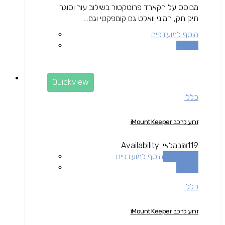
מבוסס על הקארד פרוטקטור בשילוב עור וסוגר
תיק תק, המיני וואלט גם קומפקטי וגם...
הוסף למועדפים
השוואה
Quickview
כללי
זרוע לרכב iMount Keeper
119
₪
במלאי
Availability:
הוספה לסל
הוסף למועדפים
השוואה
כללי
זרוע לרכב iMount Keeper