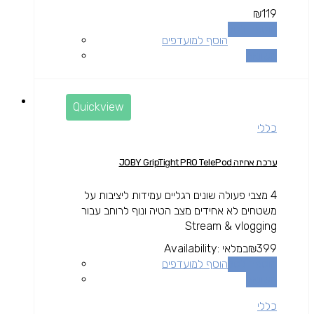
₪
119
הוספה לסל
הוסף למועדפים
השוואה
Quickview
כללי
ערכת אחיזה JOBY GripTight PRO TelePod
4 מצבי פעולה שונים רגליים עמידות ליציבות על
משטחים לא אחידים מצב הטיה ונוף לרוחב עבור
Stream & vlogging
399
₪
במלאי
Availability:
הוספה לסל
הוסף למועדפים
השוואה
כללי