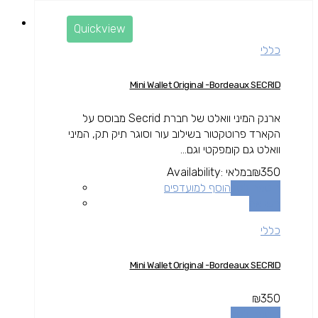
Quickview
כללי
Mini Wallet Original -Bordeaux SECRID
ארנק המיני וואלט של חברת Secrid מבוסס על
הקארד פרוטקטור בשילוב עור וסוגר תיק תק, המיני
וואלט גם קומפקטי וגם...
350
₪
במלאי
Availability:
הוספה לסל
הוסף למועדפים
השוואה
כללי
Mini Wallet Original -Bordeaux SECRID
₪
350
הוספה לסל