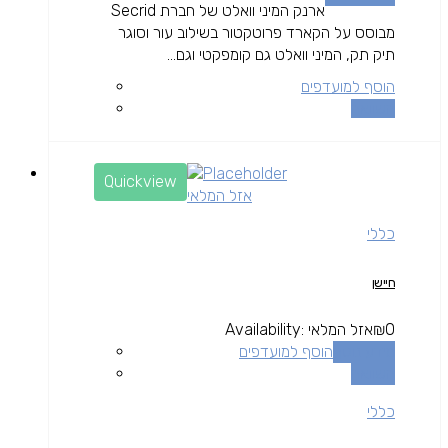
ארנק המיני וואלט של חברת Secrid
מבוסס על הקארד פרוטקטור בשילוב עור וסוגר
תיק תק, המיני וואלט גם קומפקטי וגם...
הוסף למועדפים
השוואה
Quickview
אזל המלאי
כללי
חיישן
0
₪
אזל המלאי
Availability:
מידע נוסף
הוסף למועדפים
השוואה
כללי