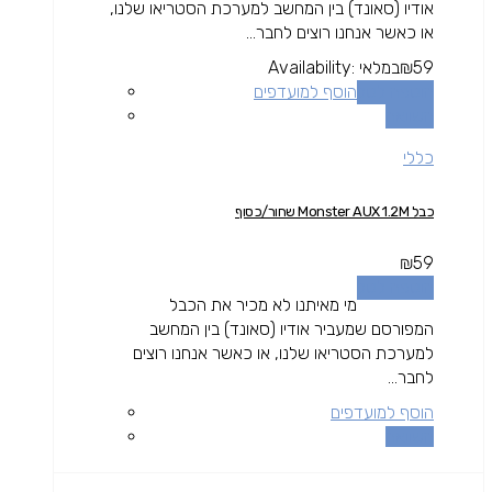
אודיו (סאונד) בין המחשב למערכת הסטריאו שלנו,
או כאשר אנחנו רוצים לחבר...
59
₪
במלאי
Availability:
הוספה לסל
הוסף למועדפים
השוואה
כללי
כבל Monster AUX 1.2M שחור/כסוף
₪
59
הוספה לסל
מי מאיתנו לא מכיר את הכבל
המפורסם שמעביר אודיו (סאונד) בין המחשב
למערכת הסטריאו שלנו, או כאשר אנחנו רוצים
לחבר...
הוסף למועדפים
השוואה