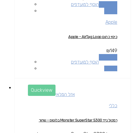
מידע נוסף
הוסף למועדפים
השוואה
Apple
כיסוי כתום Apple – AirTag Loop
₪
149
מידע נוסף
הוסף למועדפים
השוואה
Quickview
אזל המלאי
כללי
רמקול נייד Monster SuperStar S300 בלוטוס – שחור