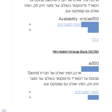
הקארד פרוטקטור בשילוב עור וסוגר תיק תק, המיני
וואלט גם קומפקטי וגם...
350
₪
במלאי
Availability:
הוספה לסל
הוסף למועדפים
השוואה
כללי
Mini Wallet Vintage Black SECRID
₪
350
הוספה לסל
ארנק המיני וואלט של חברת Secrid
מבוסס על הקארד פרוטקטור בשילוב עור וסוגר
תיק תק, המיני וואלט גם קומפקטי וגם...
הוסף למועדפים
השוואה