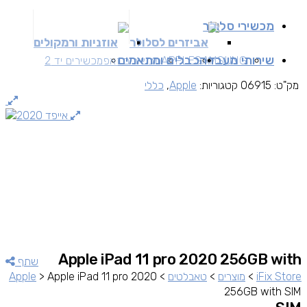
מכשירי סלולר
אביזרים לסלולר
אוזניות ורמקולים
שירותי מעבדה
כבלים ומתאמים
SAMSUNG
APPLE
מכשירים זאפ
מכשירים יד 2
מק"ט:
06915
קטגוריות:
Apple
,
כללי
Apple iPad 11 pro 2020 256GB with
שתף
iFix Store
>
מוצרים
>
טאבלטים
>
Apple iPad 11 pro 2020
>
Apple
256GB with SIM