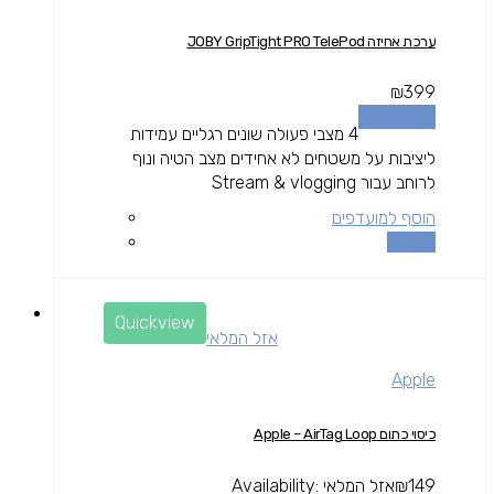
ערכת אחיזה JOBY GripTight PRO TelePod
₪
399
הוספה לסל
4 מצבי פעולה שונים רגליים עמידות
ליציבות על משטחים לא אחידים מצב הטיה ונוף
לרוחב עבור Stream & vlogging
הוסף למועדפים
השוואה
Quickview
אזל המלאי
Apple
כיסוי כתום Apple – AirTag Loop
149
₪
אזל המלאי
Availability: