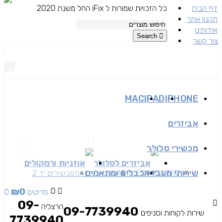
דף הבית
כל הזכויות שמורות ל iFix החל משנת 2020
תקנון אתר
אודותינו
Search
צור קשר
MAC
IPAD
IPHONE
אביזרים
מכשירי סלולר
אביזרים לסלולר
אוזניות ורמקולים
שירותי מעבדה
כבלים ומתאמים
SAMSUNG
APPLE
מכשירים זאפ
מכשירים יד 2
₪
0
0
0 פריטים
09-
הרצליה
09-7739940
שירות לקוחות וסניפים
7739940