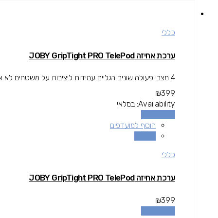
כללי
ערכת אחיזה JOBY GripTight PRO TelePod
4 מצבי פעולה שונים רגליים עמידות ליציבות על משטחים לא אחידים מצב הטיה ונוף לרוחב עבור Stream & vlogging
₪
399
Availability:
במלאי
הוספה לסל
הוסף למועדפים
השוואה
כללי
ערכת אחיזה JOBY GripTight PRO TelePod
₪
399
הוספה לסל