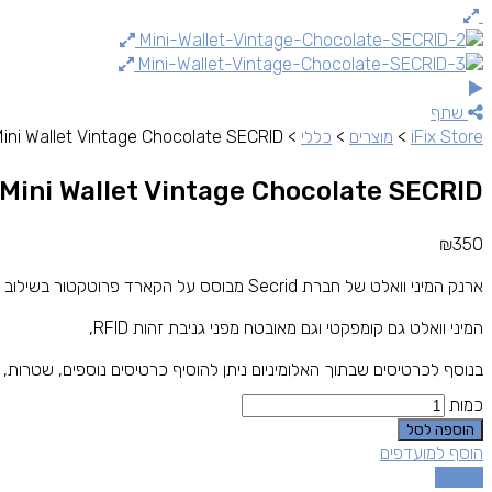
שתף
iFix Store
>
מוצרים
>
כללי
>
ini Wallet Vintage Chocolate SECRID
Mini Wallet Vintage Chocolate SECRID
₪
350
ארנק המיני וואלט של חברת Secrid מבוסס על הקארד פרוטקטור בשילוב עור וסוגר תיק תק,
המיני וואלט גם קומפקטי וגם מאובטח מפני גניבת זהות
RFID
,
בנוסף לכרטיסים שבתוך האלומיניום ניתן להוסיף כרטיסים נוספים, שטרות, ע
כמות
הוספה לסל
הוסף למועדפים
השוואה