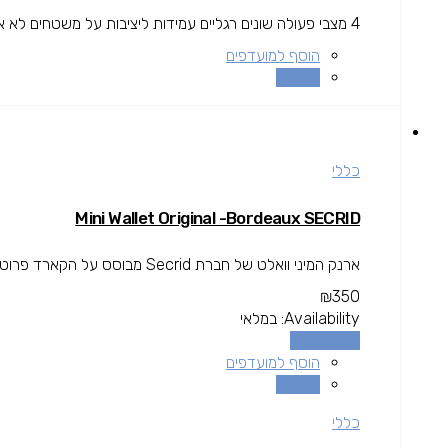
4 מצבי פעולה שונים רגליים עמידות ליציבות על משטחים לא אחידים מצב הטיה ונוף לרוחב עבור Stream & vlogging
הוסף למועדפים
השוואה
כללי
Mini Wallet Original -Bordeaux SECRID
ארנק המיני וואלט של חברת Secrid מבוסס על הקארד פרוטקטור בשילוב עור וסוגר תיק תק, המיני וואלט גם קומפקטי וגם...
₪
350
Availability:
במלאי
הוספה לסל
הוסף למועדפים
השוואה
כללי