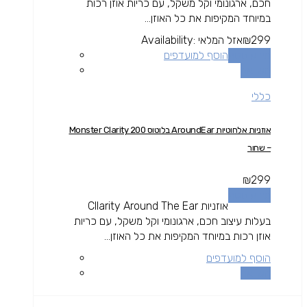
חכם, ארגונומי וקל משקל, עם כריות אוזן רכות
במיוחד המקיפות את כל האוזן...
299
₪
אזל המלאי
Availability:
מידע נוסף
הוסף למועדפים
השוואה
כללי
אוזניות אלחוטיות AroundEar בלוטוס Monster Clarity 200
– שחור
₪
299
מידע נוסף
אוזניות Cllarity Around The Ear
בעלות עיצוב חכם, ארגונומי וקל משקל, עם כריות
אוזן רכות במיוחד המקיפות את כל האוזן...
הוסף למועדפים
השוואה