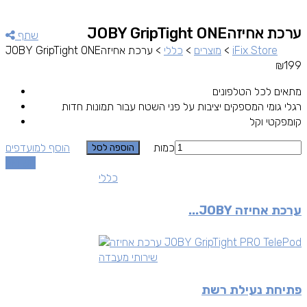
ערכת אחיזהJOBY GripTight ONE
שתף
iFix Store
>
מוצרים
>
כללי
>
ערכת אחיזהJOBY GripTight ONE
₪
199
מתאים לכל הטלפונים
רגלי גומי המספקים יציבות על פני השטח עבור תמונות חדות
קומפקטי וקל
כמות
הוסף למועדפים
הוספה לסל
השוואה
כללי
ערכת אחיזה JOBY...
שירותי מעבדה
פתיחת נעילת רשת