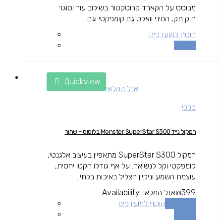
מבוסס על הקארד פרוטקטור בשילוב עור וסוגר
תיק תק, המיני וואלט גם קומפקטי וגם...
הוסף למועדפים
השוואה
Quickview
אזל המלאי
כללי
רמקול נייד Monster SuperStar S300 בלוטוס – שחור
רמקול SuperStar S300 מתאפיין בעיצוב אלגנטי,
קומפקטי וקל לנשיאה. על אף גודלו הקטן יחסית,
עוצמת השמע וניקיון הצליל באיכות בלתי...
399
₪
אזל המלאי
Availability:
מידע נוסף
הוסף למועדפים
השוואה