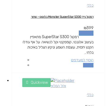
כללי
רמקול נייד Monster SuperStar S300 בלוטוס – שחור
₪
399
מידע נוסף
רמקול SuperStar S300 מתאפיין
בעיצוב אלגנטי, קומפקטי וקל לנשיאה. על אף גודלו
הקטן יחסית, עוצמת השמע וניקיון הצליל באיכות
בלתי...
הוסף למועדפים
השוואה
Quickview
אזל המלאי
כללי