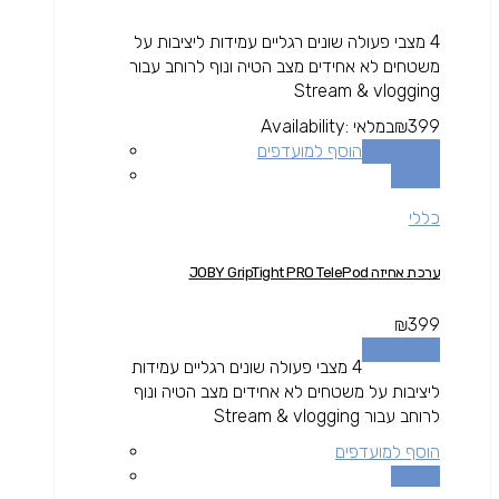
4 מצבי פעולה שונים רגליים עמידות ליציבות על
משטחים לא אחידים מצב הטיה ונוף לרוחב עבור
Stream & vlogging
399
₪
במלאי
Availability:
הוספה לסל
הוסף למועדפים
השוואה
כללי
ערכת אחיזה JOBY GripTight PRO TelePod
₪
399
הוספה לסל
4 מצבי פעולה שונים רגליים עמידות
ליציבות על משטחים לא אחידים מצב הטיה ונוף
לרוחב עבור Stream & vlogging
הוסף למועדפים
השוואה