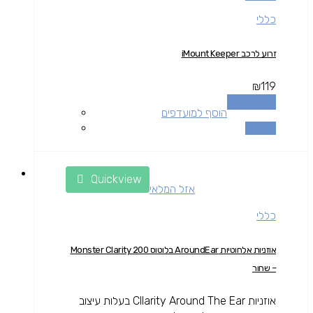
כללי
זרוע לרכב iMount Keeper
₪
119
הוספה לסל
הוסף למועדפים
השוואה
Quickview
אזל המלאי
כללי
אוזניות אלחוטיות AroundEar בלוטוס Monster Clarity 200
– שחור
אוזניות Cllarity Around The Ear בעלות עיצוב