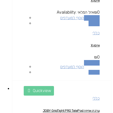
אייפון X
0
₪
אזל המלאי
Availability:
מידע נוסף
הוסף למועדפים
השוואה
כללי
אייפון X
₪
0
מידע נוסף
הוסף למועדפים
השוואה
Quickview
כללי
ערכת אחיזה JOBY GripTight PRO TelePod