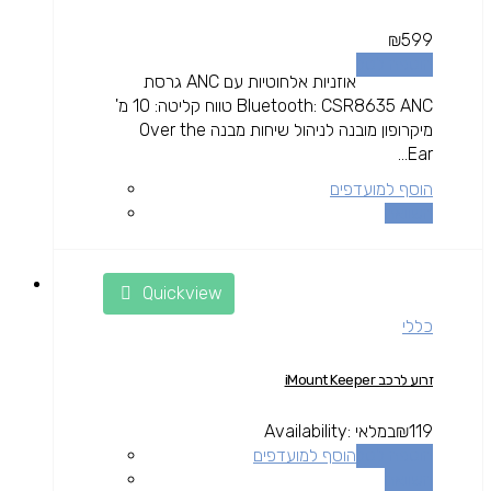
₪
599
הוספה לסל
אוזניות אלחוטיות עם ANC גרסת
Bluetooth: CSR8635 ANC טווח קליטה: 10 מ'
מיקרופון מובנה לניהול שיחות מבנה Over the
Ear...
הוסף למועדפים
השוואה
Quickview
כללי
זרוע לרכב iMount Keeper
119
₪
במלאי
Availability:
הוספה לסל
הוסף למועדפים
השוואה