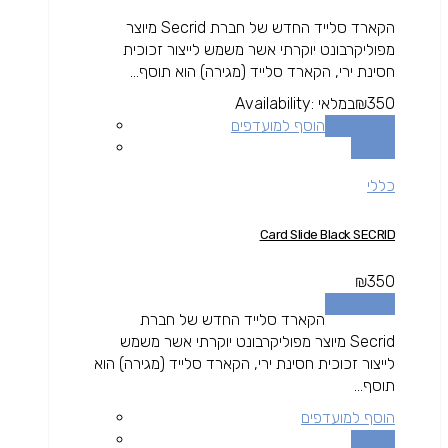
הקארד סלייד החדש של חברת Secrid מיוצר
מפוליקרבונט יוקרתי אשר משמש לייצור זכוכית
חסינת ירי, הקארד סלייד (מגירה) הוא תוסף...
350
₪
במלאי
Availability:
הוספה לסל
הוסף למועדפים
השוואה
כללי
Card Slide Black SECRID
₪
350
הוספה לסל
הקארד סלייד החדש של חברת
Secrid מיוצר מפוליקרבונט יוקרתי אשר משמש
לייצור זכוכית חסינת ירי, הקארד סלייד (מגירה) הוא
תוסף...
הוסף למועדפים
השוואה