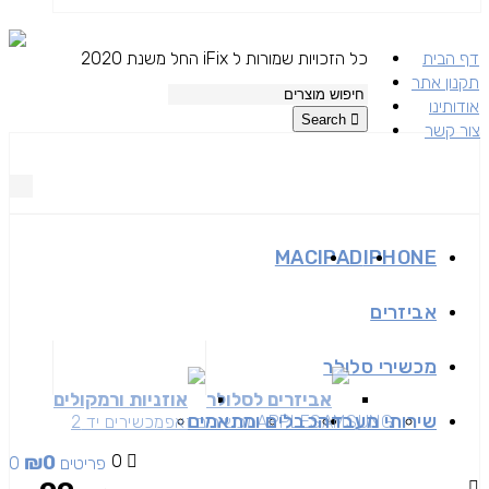
דף הבית
כל הזכויות שמורות ל iFix החל משנת 2020
תקנון אתר
אודותינו
Search
צור קשר
MAC
IPAD
IPHONE
אביזרים
מכשירי סלולר
אביזרים לסלולר
אוזניות ורמקולים
שירותי מעבדה
כבלים ומתאמים
SAMSUNG
APPLE
מכשירים זאפ
מכשירים יד 2
₪
0
0
0 פריטים