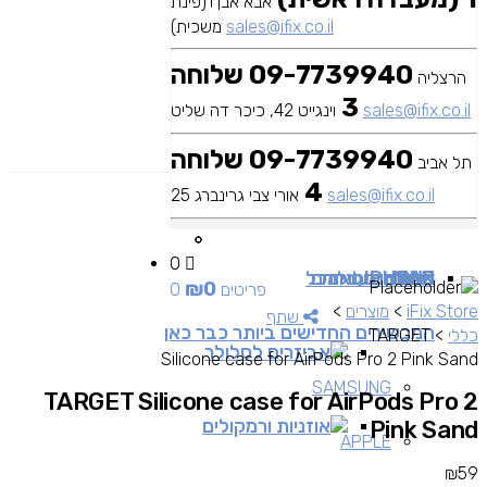
אבא אבן 1(פינת
sales@ifix.co.il
משכית)
09-7739940 שלוחה
הרצליה
3
sales@ifix.co.il
וינגייט 42, כיכר דה שליט
09-7739940 שלוחה
תל אביב
4
sales@ifix.co.il
אורי צבי גרינברג 25
0
MAC
IPAD
אביזרים
IPHONE
מכשירי סלולר
שירותי מעבדה
כבלים ומתאמים
כל
₪
0
0 פריטים
iFix Store
>
מוצרים
>
שתף
המכשירים החדישים ביותר כבר כאן
כללי
>
TARGET
אביזרים לסלולר
Silicone case for AirPods Pro 2 Pink Sand
SAMSUNG
TARGET Silicone case for AirPods Pro 2
אוזניות ורמקולים
Pink Sand
APPLE
₪
59