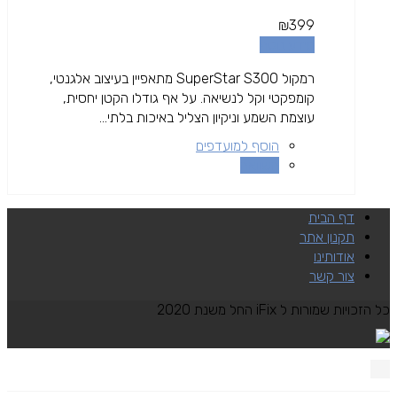
₪
399
מידע נוסף
רמקול SuperStar S300 מתאפיין בעיצוב אלגנטי,
קומפקטי וקל לנשיאה. על אף גודלו הקטן יחסית,
עוצמת השמע וניקיון הצליל באיכות בלתי...
הוסף למועדפים
השוואה
דף הבית
תקנון אתר
אודותינו
צור קשר
כל הזכויות שמורות ל iFix החל משנת 2020