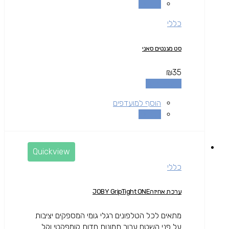
השוואה
כללי
סט מגנטים סאני
₪
35
הוספה לסל
הוסף למועדפים
השוואה
Quickview
כללי
ערכת אחיזהJOBY GripTight ONE
מתאים לכל הטלפונים רגלי גומי המספקים יציבות
על פני השטח עבור תמונות חדות קומפקטי וקל