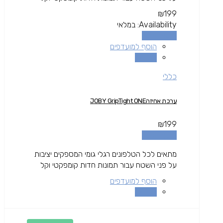
₪
199
Availability:
במלאי
הוספה לסל
הוסף למועדפים
השוואה
כללי
ערכת אחיזהJOBY GripTight ONE
₪
199
הוספה לסל
מתאים לכל הטלפונים רגלי גומי המספקים יציבות
על פני השטח עבור תמונות חדות קומפקטי וקל
הוסף למועדפים
השוואה