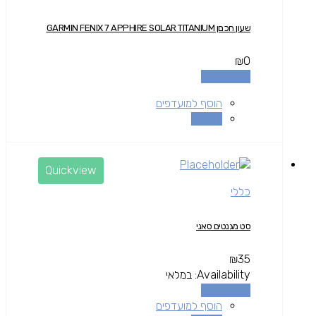
שעון חכםן GARMIN FENIX 7 APPHIRE SOLAR TITANIUM
₪
0
הוספה לסל
הוסף למועדפים
השוואה
Quickview
כללי
סט מגנטים סאני
₪
35
Availability:
במלאי
הוספה לסל
הוסף למועדפים