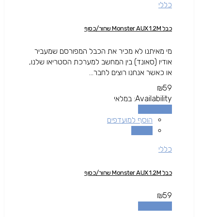
כללי
כבל Monster AUX 1.2M שחור/כסוף
מי מאיתנו לא מכיר את הכבל המפורסם שמעביר
אודיו (סאונד) בין המחשב למערכת הסטריאו שלנו,
או כאשר אנחנו רוצים לחבר...
₪
59
Availability:
במלאי
הוספה לסל
הוסף למועדפים
השוואה
כללי
כבל Monster AUX 1.2M שחור/כסוף
₪
59
הוספה לסל