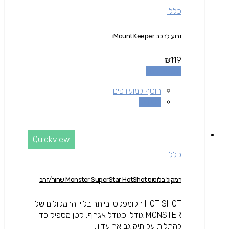
כללי
זרוע לרכב iMount Keeper
₪
119
הוספה לסל
הוסף למועדפים
השוואה
Quickview
כללי
רמקול בלוטוס Monster SuperStar HotShot שחור/זהב
HOT SHOT הקומפקטי ביותר בליין הרמקולים של
MONSTER גודלו כגודל אגרוףֿ, קטן מספיק כדי
להתלות על תיק גב אך עדין...