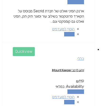
הוספה לסל
ארנק המיני וואלט של חברת Secrid מבוסס על
הקארד פרוטקטור בשילוב עור וסוגר תיק תק, המיני
וואלט גם קומפקטי וגם...
הוסף למועדפים
השוואה
Quickview
כללי
זרוע לרכב iMount Keeper
₪
119
Availability:
במלאי
הוספה לסל
הוסף למועדפים
השוואה