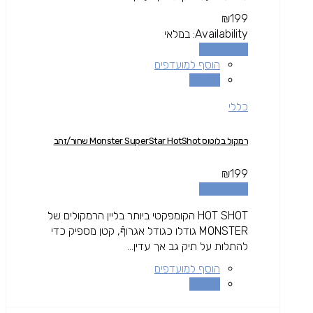
₪
199
Availability:
במלאי
הוספה לסל
הוסף למועדפים
השוואה
כללי
רמקול בלוטוס Monster SuperStar HotShot שחור/זהב
₪
199
הוספה לסל
HOT SHOT הקומפקטי ביותר בליין הרמקולים של
MONSTER גודלו כגודל אגרוףֿ, קטן מספיק כדי
להתלות על תיק גב אך עדין...
הוסף למועדפים
השוואה