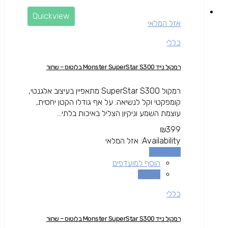
Quickview
אזל המלאי
כללי
רמקול נייד Monster SuperStar S300 בלוטוס – שחור
רמקול SuperStar S300 מתאפיין בעיצוב אלגנטי,
קומפקטי וקל לנשיאה. על אף גודלו הקטן יחסית,
עוצמת השמע וניקיון הצליל באיכות בלתי...
₪
399
Availability:
אזל המלאי
מידע נוסף
הוסף למועדפים
השוואה
כללי
רמקול נייד Monster SuperStar S300 בלוטוס – שחור