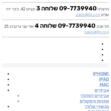
09-7739940 שלוחה 3
הרצליה
וינגייט 42, כיכר דה
שליט
sales@ifix.co.il
09-7739940 שלוחה 4
תל אביב
אורי צבי גרינברג 25
sales@ifix.co.il
IPHONE
IPAD
MAC
אביזרים
אביזרים לסלולר
אוזניות ורמקולים
מכשירי סלולר