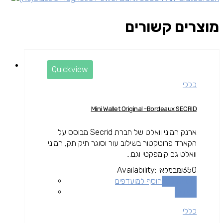
מוצרים קשורים
Quickview
כללי
Mini Wallet Original -Bordeaux SECRID
ארנק המיני וואלט של חברת Secrid מבוסס על
הקארד פרוטקטור בשילוב עור וסוגר תיק תק, המיני
וואלט גם קומפקטי וגם...
350
₪
במלאי
Availability:
הוספה לסל
הוסף למועדפים
השוואה
כללי