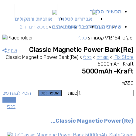
מכשירי סלולר
אביזרים לסלולר
אוזניות ורמקולים
שירותי מעבדה
כבלים ומתאמים
SAMSUNG
APPLE
מכשירים זאפ
מכשירים יד 2
מק"ט:
913164
קטגוריה:
כללי
(Re)Classic Magnetic Power Bank
שתף
iFix Store
>
מוצרים
>
כללי
>
(Re)Classic Magnetic Power Bank
5000mAh -Kraft
5000mAh -Kraft
₪
350
כמות
הוסף למועדפים
הוספה לסל
השוואה
כללי
(Re)Classic Magnetic Power...