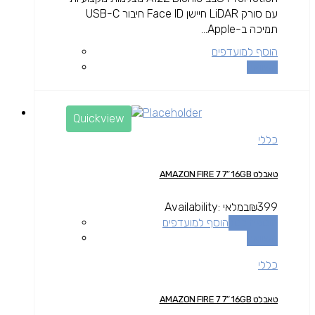
עם סורק LiDAR חיישן Face ID חיבור USB-C
תמיכה ב-Apple...
הוסף למועדפים
השוואה
Quickview
כללי
טאבלט AMAZON FIRE 7 7″ 16GB
399
₪
במלאי
Availability:
הוספה לסל
הוסף למועדפים
השוואה
כללי
טאבלט AMAZON FIRE 7 7″ 16GB