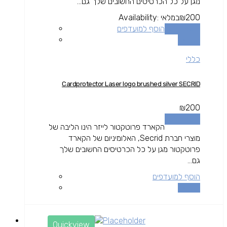
מגן על כל הכרטיסים החשובים שלך גם...
200
₪
במלאי
Availability:
הוספה לסל
הוסף למועדפים
השוואה
כללי
Cardprotector Laser logo brushed silver SECRID
₪
200
הוספה לסל
הקארד פרוטקטור לייזר הינו הליבה של
מוצרי חברת Secrid, האלומיניום של הקארד
פרוטקטור מגן על כל הכרטיסים החשובים שלך
גם...
הוסף למועדפים
השוואה
Quickview