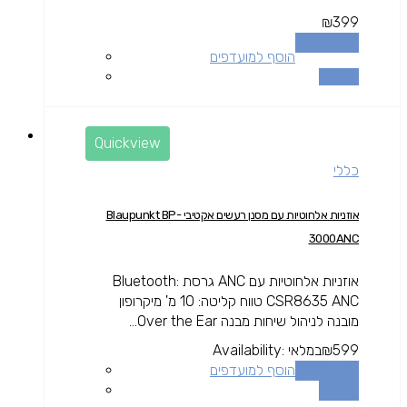
₪
399
הוספה לסל
הוסף למועדפים
השוואה
Quickview
כללי
אוזניות אלחוטיות עם מסנן רעשים אקטיבי Blaupunkt BP-
3000ANC
אוזניות אלחוטיות עם ANC גרסת Bluetooth:
CSR8635 ANC טווח קליטה: 10 מ' מיקרופון
מובנה לניהול שיחות מבנה Over the Ear...
599
₪
במלאי
Availability:
הוספה לסל
הוסף למועדפים
השוואה