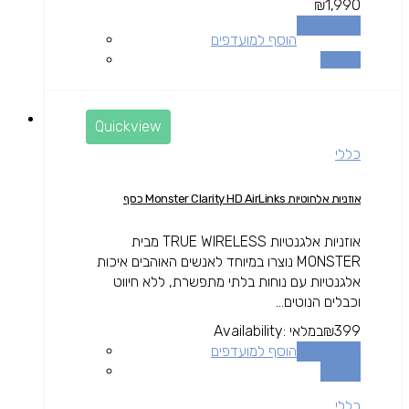
₪
1,990
הוספה לסל
הוסף למועדפים
השוואה
Quickview
כללי
אוזניות אלחוטיות Monster Clarity HD AirLinks כסף
אוזניות אלגנטיות TRUE WIRELESS מבית
MONSTER נוצרו במיוחד לאנשים האוהבים איכות
אלגנטיות עם נוחות בלתי מתפשרת, ללא חיווט
וכבלים הנוטים...
399
₪
במלאי
Availability:
הוספה לסל
הוסף למועדפים
השוואה
כללי