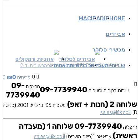
MAC
IPAD
IPHONE
אביזרים
מכשירי סלולר
אביזרים לסלולר
אוזניות ורמקולים
שירותי מעבדה
כבלים ומתאמים
SAMSUNG
APPLE
מכשירים זאפ
מכשירים יד 2
₪
0
0
0 פריטים
09-
הרצליה
09-7739940
שירות לקוחות וסניפים
7739940
שלוחה 2 (חנות + זאפ)
משכית 35, מרכזים 2001 (כניסה
sales@ifix.co.il
D)
09-7739940 שלוחה 1 (מעבדה
הרצליה
ראשית)
אבא אבן 1(פינת משכית)
sales@ifix.co.il