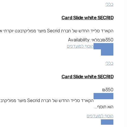
כללי
Card Slide white SECRID
הקארד סלייד החדש של חברת Secrid מיוצר מפוליקרבונט יוקרתי אשר משמש לייצור זכוכית חסינת ירי, הקארד סלייד (מגירה) הוא תוסף...
350
₪
במלאי
Availability:
הוספה לסל
הוסף למועדפים
השוואה
כללי
Card Slide white SECRID
₪
350
הוספה לסל
הקארד סלייד החדש של ח
הוא תוסף...
הוסף למועדפים
השוואה