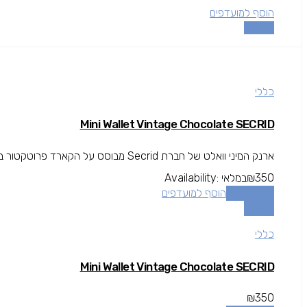
הוסף למועדפים
השוואה
כללי
Mini Wallet Vintage Chocolate SECRID
ארנק המיני וואלט של חברת Secrid מבוסס על הקארד פרוטקטור בשילוב עור וסוגר תיק תק, המיני וואלט גם קומפקטי וגם...
350
₪
במלאי
Availability:
הוספה לסל
הוסף למועדפים
השוואה
כללי
Mini Wallet Vintage Chocolate SECRID
₪
350