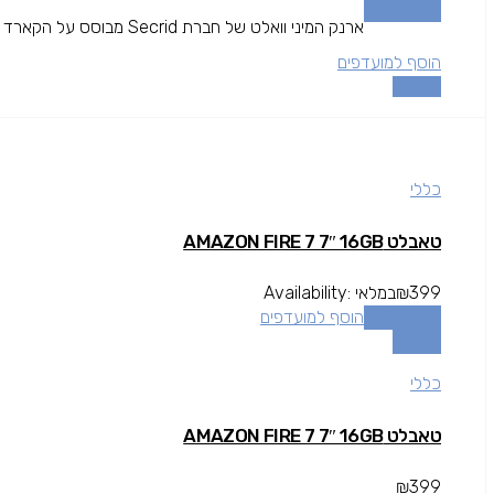
הוספה לסל
ארנק המיני וואלט של חברת Secrid מבוסס על הקארד פרוטקטור בשילוב עור וסוגר תיק תק, המיני וואלט גם קומפקטי וגם...
הוסף למועדפים
השוואה
כללי
טאבלט AMAZON FIRE 7 7″ 16GB
399
₪
במלאי
Availability:
הוספה לסל
הוסף למועדפים
השוואה
כללי
טאבלט AMAZON FIRE 7 7″ 16GB
₪
399