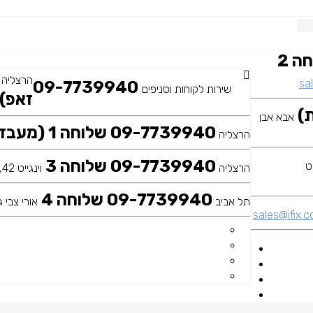
09-7739940 שלוחה 2
הרצליה
sal
09-7739940
שירות לקוחות וסניפים
זאפ)
אבא אבן
09-7739940 שלוחה 1 (מעבדה ראשית)
הרצליה
09-7739940 שלוחה 3
הרצליה
וינגייט 42, כיכר דה שליט
09-7739940 שלוחה 4
תל אביב
אורי צבי גר
sales@ifix.co