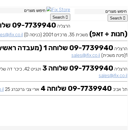
Search
Search
הרצליה
(חנות + זאפ)
משכית 35, מרכזים 2001 (כניסה D)
es@ifix.co.il
09-7739940 שלוחה 1 (מעבדה ראשית)
הרצליה
1(פינת משכית)
sales@ifix.co.il
09-7739940 שלוחה 3
הרצליה
וינגייט 42, כיכר דה שליט
sales@ifix.co.il
09-7739940 שלוחה 4
תל אביב
אורי צבי גרינברג 25
.il