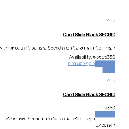
כללי
Card Slide Black SECRID
הקארד סלייד החדש של חברת Secrid מיוצר מפוליקרבונט יוקרתי אשר משמש לייצור זכוכית חסינת ירי, הקארד סלייד (מגירה) הוא תוסף...
350
₪
במלאי
Availability:
הוספה לסל
הוסף למועדפים
השוואה
כללי
Card Slide Black SECRID
₪
350
הוספה לסל
הקארד סלייד החדש של ח
הוא תוסף...