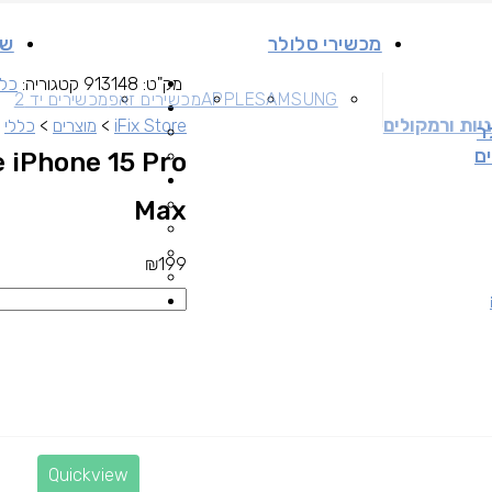
מכשירי סלולר
שי
מק"ט:
913148
קטגוריה:
כלל
SAMSUNG
APPLE
מכשירים זאפ
מכשירים יד 2
יות ורמקולים
iFix Store
>
מוצרים
>
כללי
>
ר
ים
 iPhone 15 Pro
Max
₪
199
Quickview