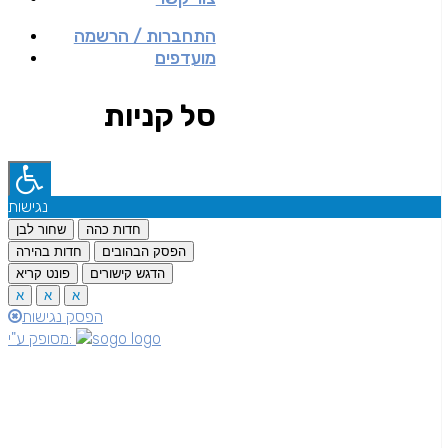
התחברות / הרשמה
מועדפים
סל קניות
נגישות
חדות כהה
שחור לבן
הפסק הבהובים
חדות בהירה
הדגש קישורים
פונט קריא
א
א
א
הפסק נגישות
מסופק ע"י: