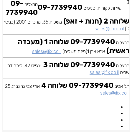
09-
הרצליה
09-7739940
שירות לקוחות וסניפים
7739940
שלוחה 2 (חנות + זאפ)
משכית 35, מרכזים 2001 (כניסה
sales@ifix.co.il
D)
09-7739940 שלוחה 1 (מעבדה
הרצליה
ראשית)
אבא אבן 1(פינת משכית)
sales@ifix.co.il
09-7739940 שלוחה 3
הרצליה
וינגייט 42, כיכר דה
שליט
sales@ifix.co.il
09-7739940 שלוחה 4
תל אביב
אורי צבי גרינברג 25
sales@ifix.co.il