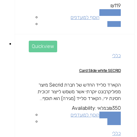
₪
119
הוספה לסל
הוסף למועדפים
השוואה
Quickview
כללי
Card Slide white SECRID
הקארד סלייד החדש של חברת Secrid מיוצר
מפוליקרבונט יוקרתי אשר משמש לייצור זכוכית
חסינת ירי, הקארד סלייד (מגירה) הוא תוסף...
350
₪
במלאי
Availability:
הוספה לסל
הוסף למועדפים
השוואה
כללי