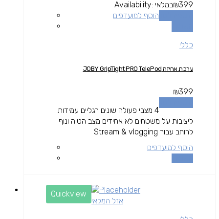
399
₪
במלאי
Availability:
הוספה לסל
הוסף למועדפים
השוואה
כללי
ערכת אחיזה JOBY GripTight PRO TelePod
₪
399
הוספה לסל
4 מצבי פעולה שונים רגליים עמידות
ליציבות על משטחים לא אחידים מצב הטיה ונוף
לרוחב עבור Stream & vlogging
הוסף למועדפים
השוואה
Quickview
אזל המלאי