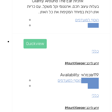
אוזניות Cllarity Around The Ear
בעלות עיצוב חכם, ארגונומי וקל משקל, עם כריות
אוזן רכות במיוחד המקיפות את כל האוזן...
הוסף למועדפים
השוואה
Quickview
כללי
זרוע לרכב iMount Keeper
119
₪
במלאי
Availability:
הוספה לסל
הוסף למועדפים
השוואה
כללי
זרוע לרכב iMount Keeper