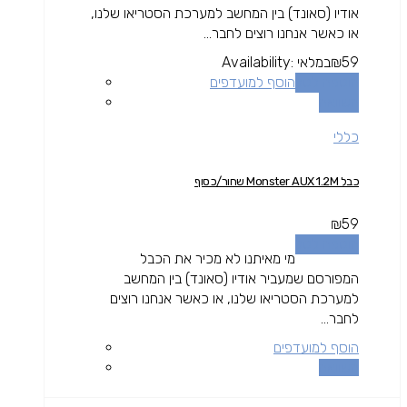
אודיו (סאונד) בין המחשב למערכת הסטריאו שלנו,
או כאשר אנחנו רוצים לחבר...
59
₪
במלאי
Availability:
הוספה לסל
הוסף למועדפים
השוואה
כללי
כבל Monster AUX 1.2M שחור/כסוף
₪
59
הוספה לסל
מי מאיתנו לא מכיר את הכבל
המפורסם שמעביר אודיו (סאונד) בין המחשב
למערכת הסטריאו שלנו, או כאשר אנחנו רוצים
לחבר...
הוסף למועדפים
השוואה