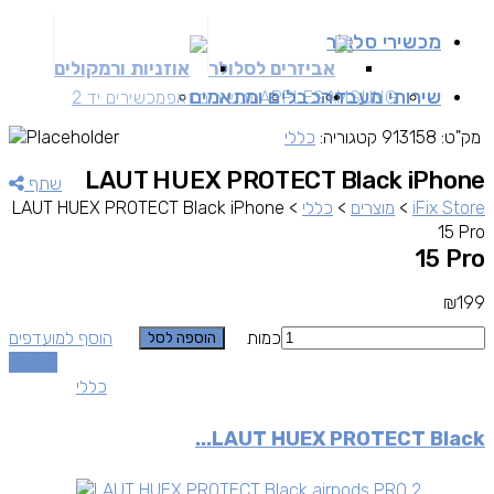
מכשירי סלולר
אביזרים לסלולר
אוזניות ורמקולים
שירותי מעבדה
כבלים ומתאמים
SAMSUNG
APPLE
מכשירים זאפ
מכשירים יד 2
מק"ט:
913158
קטגוריה:
כללי
LAUT HUEX PROTECT Black iPhone
שתף
iFix Store
>
מוצרים
>
כללי
>
LAUT HUEX PROTECT Black iPhone
15 Pro
15 Pro
₪
199
כמות
הוסף למועדפים
הוספה לסל
השוואה
כללי
LAUT HUEX PROTECT Black...