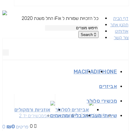
דף הבית
כל הזכויות שמורות ל iFix החל משנת 2020
תקנון אתר
אודותינו
Search
צור קשר
MAC
IPAD
IPHONE
אביזרים
מכשירי סלולר
אביזרים לסלולר
אוזניות ורמקולים
שירותי מעבדה
כבלים ומתאמים
SAMSUNG
APPLE
מכשירים זאפ
מכשירים יד 2
₪
0
0
0 פריטים