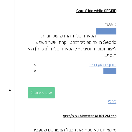
Card Slide white SECRID
₪
350
הוספה לסל
הקארד סלייד החדש של חברת
Secrid מיוצר מפוליקרבונט יוקרתי אשר משמש
לייצור זכוכית חסינת ירי, הקארד סלייד (מגירה) הוא
תוסף...
הוסף למועדפים
השוואה
Quickview
כללי
כבל Monster AUX 1.2M שחור/כסוף
מי מאיתנו לא מכיר את הכבל המפורסם שמעביר