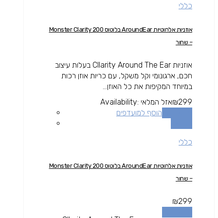
כללי
אוזניות אלחוטיות AroundEar בלוטוס Monster Clarity 200
– שחור
אוזניות Cllarity Around The Ear בעלות עיצוב
חכם, ארגונומי וקל משקל, עם כריות אוזן רכות
במיוחד המקיפות את כל האוזן...
299
₪
אזל המלאי
Availability:
מידע נוסף
הוסף למועדפים
השוואה
כללי
אוזניות אלחוטיות AroundEar בלוטוס Monster Clarity 200
– שחור
₪
299
מידע נוסף