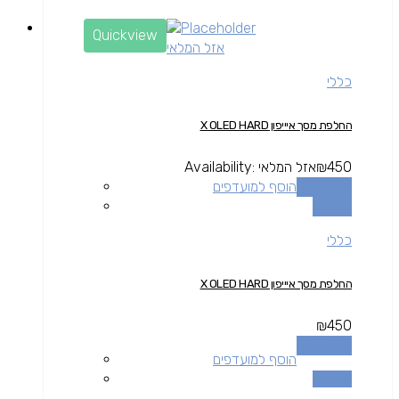
Quickview
אזל המלאי
כללי
החלפת מסך איייפון X OLED HARD
450
₪
אזל המלאי
Availability:
מידע נוסף
הוסף למועדפים
השוואה
כללי
החלפת מסך איייפון X OLED HARD
₪
450
מידע נוסף
הוסף למועדפים
השוואה