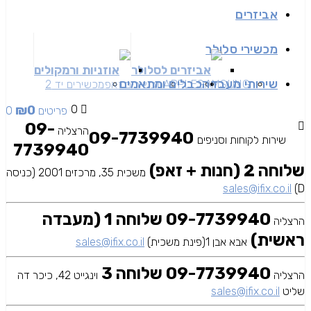
אביזרים
מכשירי סלולר
אביזרים לסלולר
אוזניות ורמקולים
שירותי מעבדה
כבלים ומתאמים
SAMSUNG
APPLE
מכשירים זאפ
מכשירים יד 2
₪
0
0
0 פריטים
09-
הרצליה
09-7739940
שירות לקוחות וסניפים
7739940
שלוחה 2 (חנות + זאפ)
משכית 35, מרכזים 2001 (כניסה
sales@ifix.co.il
D)
09-7739940 שלוחה 1 (מעבדה
הרצליה
ראשית)
אבא אבן 1(פינת משכית)
sales@ifix.co.il
09-7739940 שלוחה 3
הרצליה
וינגייט 42, כיכר דה
שליט
sales@ifix.co.il