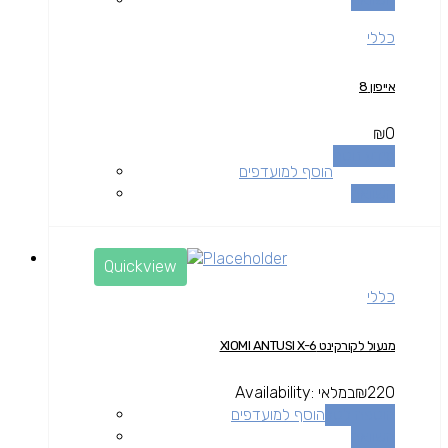
כללי
אייפון 8
₪
0
מידע נוסף
הוסף למועדפים
השוואה
Quickview
כללי
מנעול לקורקינט XIOMI ANTUSI X-6
220
₪
במלאי
Availability:
הוספה לסל
הוסף למועדפים
השוואה