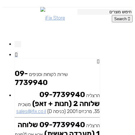
Search
09-
שירות לקוחות וסניפים
7739940
09-7739940
הרצליה
שלוחה 2 (חנות + זאפ)
משכית
35, מרכזים 2001 (כניסה D)
sales@ifix.co.il
09-7739940 שלוחה
הרצליה
1 (מעבדה ראשית)
אבא אבן 1(פינת