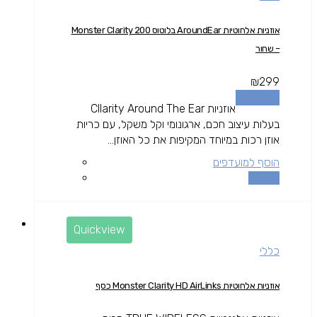
אוזניות אלחוטיות AroundEar בלוטוס Monster Clarity 200
– שחור
₪
299
מידע נוסף
אוזניות Cllarity Around The Ear
בעלות עיצוב חכם, ארגונומי וקל משקל, עם כריות
אוזן רכות במיוחד המקיפות את כל האוזן...
הוסף למועדפים
השוואה
Quickview
כללי
אוזניות אלחוטיות Monster Clarity HD AirLinks כסף