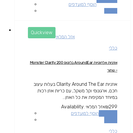
הוסף למועדפים
השוואה
Quickview
אזל המלאי
כללי
אוזניות אלחוטיות AroundEar בלוטוס Monster Clarity 200
– שחור
אוזניות Cllarity Around The Ear בעלות עיצוב
חכם, ארגונומי וקל משקל, עם כריות אוזן רכות
במיוחד המקיפות את כל האוזן...
299
₪
אזל המלאי
Availability:
מידע נוסף
הוסף למועדפים
השוואה
כללי