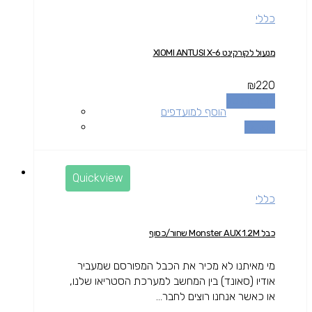
כללי
מנעול לקורקינט XIOMI ANTUSI X-6
₪
220
הוספה לסל
הוסף למועדפים
השוואה
Quickview
כללי
כבל Monster AUX 1.2M שחור/כסוף
מי מאיתנו לא מכיר את הכבל המפורסם שמעביר
אודיו (סאונד) בין המחשב למערכת הסטריאו שלנו,
או כאשר אנחנו רוצים לחבר...