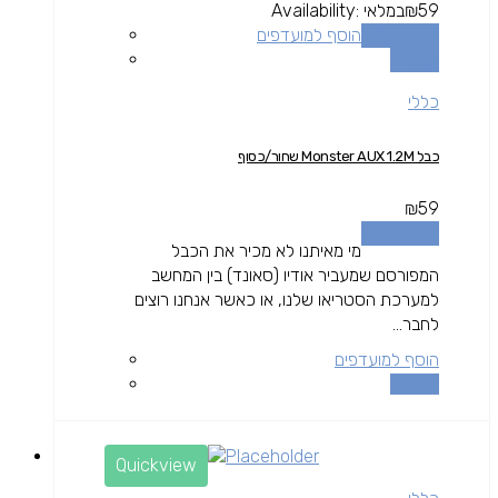
59
₪
במלאי
Availability:
הוספה לסל
הוסף למועדפים
השוואה
כללי
כבל Monster AUX 1.2M שחור/כסוף
₪
59
הוספה לסל
מי מאיתנו לא מכיר את הכבל
המפורסם שמעביר אודיו (סאונד) בין המחשב
למערכת הסטריאו שלנו, או כאשר אנחנו רוצים
לחבר...
הוסף למועדפים
השוואה
Quickview