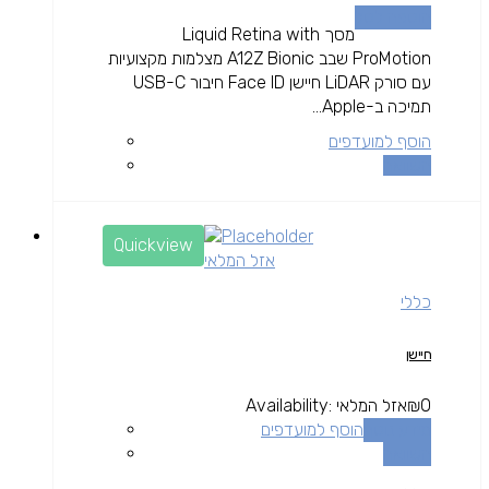
הוספה לסל
מסך Liquid Retina with
ProMotion שבב A12Z Bionic מצלמות מקצועיות
עם סורק LiDAR חיישן Face ID חיבור USB-C
תמיכה ב-Apple...
הוסף למועדפים
השוואה
Quickview
אזל המלאי
כללי
חיישן
0
₪
אזל המלאי
Availability:
מידע נוסף
הוסף למועדפים
השוואה