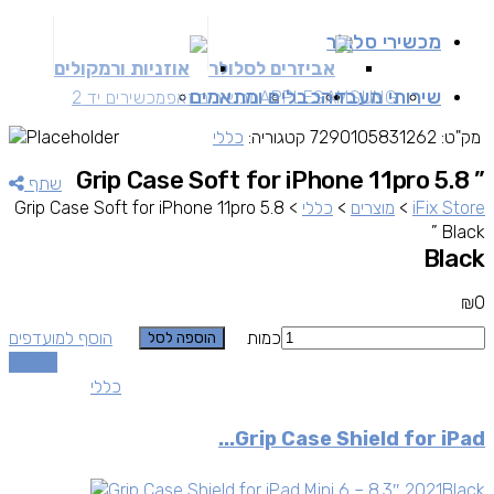
מכשירי סלולר
אביזרים לסלולר
אוזניות ורמקולים
שירותי מעבדה
כבלים ומתאמים
SAMSUNG
APPLE
מכשירים זאפ
מכשירים יד 2
מק"ט:
7290105831262
קטגוריה:
כללי
Grip Case Soft for iPhone 11pro 5.8 ”
שתף
iFix Store
>
מוצרים
>
כללי
>
Grip Case Soft for iPhone 11pro 5.8
” Black
Black
₪
0
כמות
הוסף למועדפים
הוספה לסל
השוואה
כללי
Grip Case Shield for iPad...