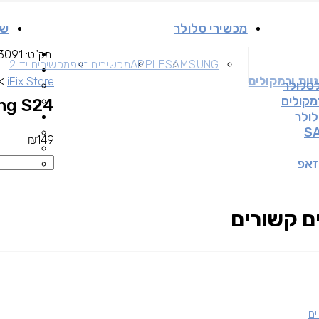
מכשירי סלולר
שי
מק"ט:
3091
SAMSUNG
APPLE
מכשירים זאפ
מכשירים יד 2
יות ורמקולים
>
iFix Store
לסלולר
רמקולים
ung S24
לולר
S
₪
149
זאפ
ם קשורים
ים