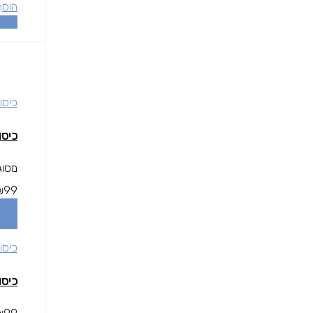
הוסף
השוו
כיסוי
כיסוי שחור Y S9
מסוגנן ודק ל
₪
99
מידע
השוו
כיסוי
כיסוי שחור Y S9