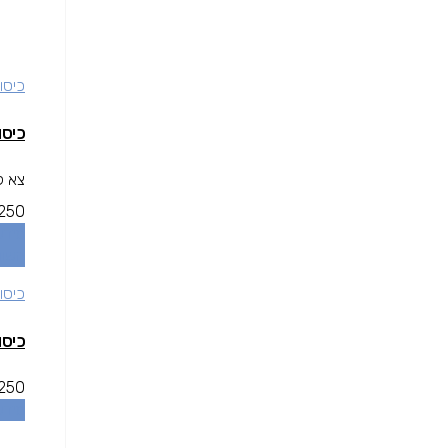
כיסוי
כיסוי שחור  X/XS
צא לכ
250
מידע
השוו
כיסוי
כיסוי שחור  X/XS
250
מידע