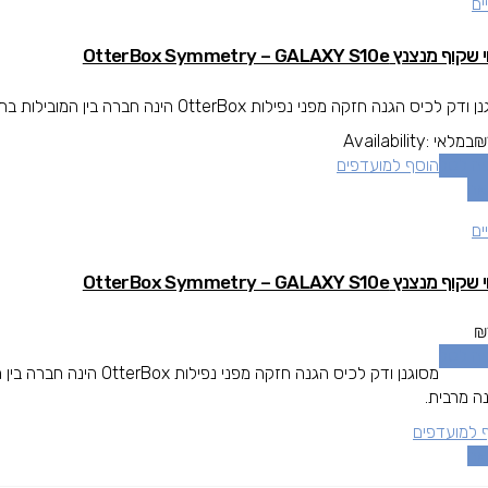
ים
מנצנץ OtterBox Symmetry – GALAXY S10e
כיס הגנה חזקה מפני נפילות OtterBox הינה חברה בין המובילות בתחום המגן עולה מעל גובה המסך להגנה מרבית.
₪
במלאי
Availability:
ה לסל
הוסף למועדפים
אה
ים
מנצנץ OtterBox Symmetry – GALAXY S10e
₪
ה לסל
מסוגנן ודק לכיס הגנה חזקה מ
ה מרבית.
 למועדפים
אה