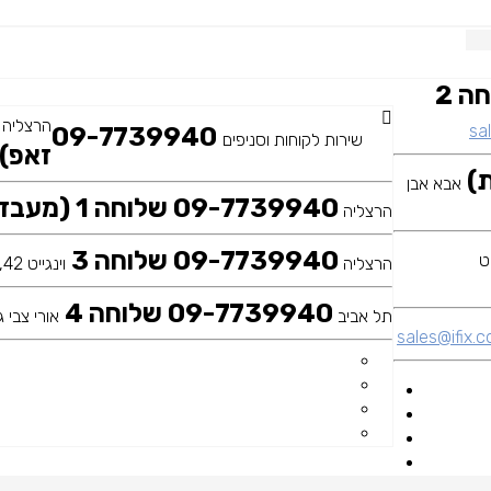
09-7739940 שלוחה 2
הרצליה
sal
09-7739940
שירות לקוחות וסניפים
זאפ)
אבא אבן
09-7739940 שלוחה 1 (מעבדה ראשית)
הרצליה
09-7739940 שלוחה 3
הרצליה
וינגייט 42, כיכר דה שליט
09-7739940 שלוחה 4
תל אביב
אורי צבי גר
sales@ifix.co