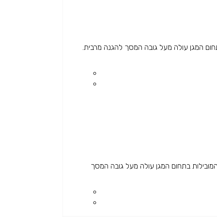
פני נפילות OtterBox הינה חברה בין המובילות בתחום המגן עולה מעל גובה המסך