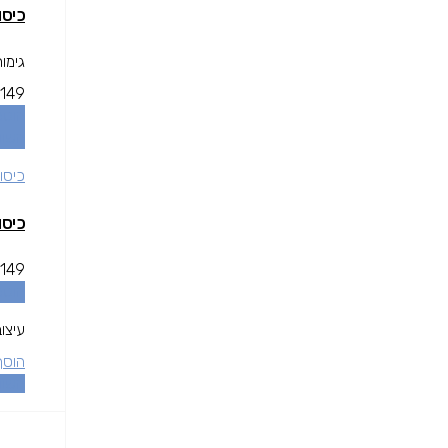
כיסוי שחור L WALLET
גימו
149
הוספ
השוו
כיסוי
כיסוי שחור L WALLET
149
הוספ
עיצוב
הוסף
השוו