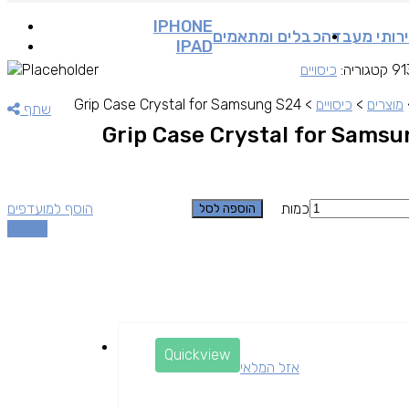
IPHONE
רותי מעבדה
כבלים ומתאמים
IPAD
91
קטגוריה:
כיסויים
מוצרים
>
כיסויים
>
Grip Case Crystal for Samsung S24
שתף
Grip Case Crystal for Sams
כמות
הוסף למועדפים
הוספה לסל
השוואה
Quickview
אזל המלאי