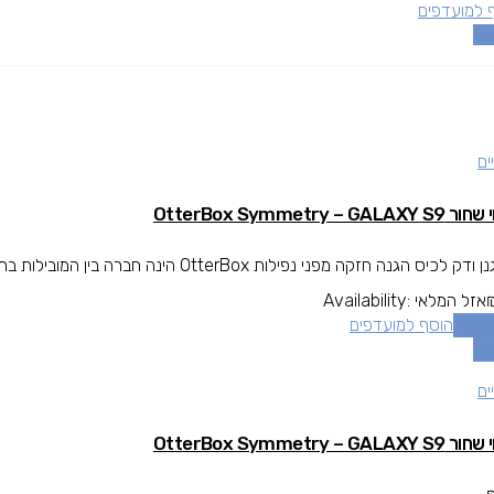
 למועדפים
אה
ים
OtterBox Symmetry – GALAX
כיס הגנה חזקה מפני נפילות OtterBox הינה חברה בין המובילות בתחום המגן עולה מעל גובה המסך להגנה מרבית.
אזל המלאי
Availability:
 נוסף
הוסף למועדפים
אה
ים
OtterBox Symmetry – GALAX