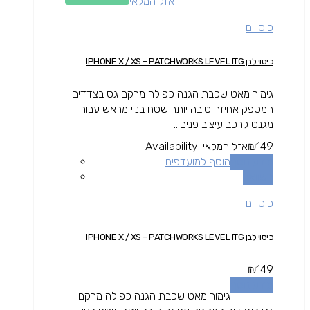
אזל המלאי
כיסויים
כיסוי לבן IPHONE X / XS – PATCHWORKS LEVEL ITG
גימור מאט שכבת הגנה כפולה מרקם גס בצדדים
המספק אחיזה טובה יותר שטח בנוי מראש עבור
מגנט לרכב עיצוב פנים...
149
₪
אזל המלאי
Availability:
מידע נוסף
הוסף למועדפים
השוואה
כיסויים
כיסוי לבן IPHONE X / XS – PATCHWORKS LEVEL ITG
₪
149
מידע נוסף
גימור מאט שכבת הגנה כפולה מרקם