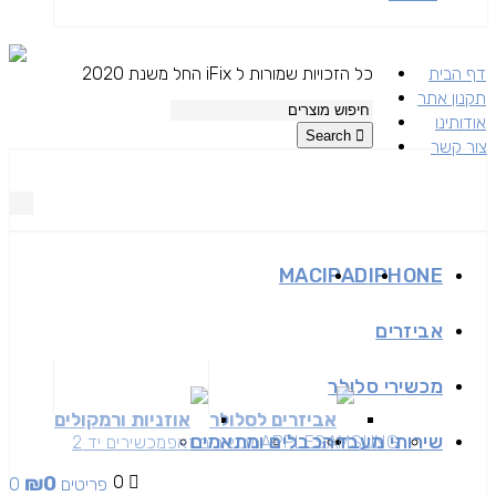
דף הבית
כל הזכויות שמורות ל iFix החל משנת 2020
תקנון אתר
אודותינו
Search
צור קשר
MAC
IPAD
IPHONE
אביזרים
מכשירי סלולר
אביזרים לסלולר
אוזניות ורמקולים
שירותי מעבדה
כבלים ומתאמים
SAMSUNG
APPLE
מכשירים זאפ
מכשירים יד 2
₪
0
0
0 פריטים