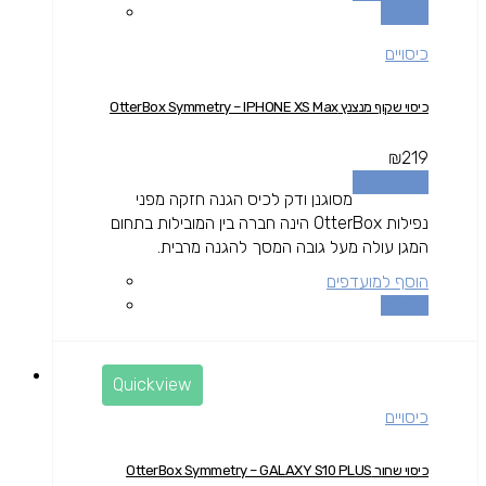
השוואה
כיסויים
כיסוי שקוף מנצנץ OtterBox Symmetry – IPHONE XS Max
₪
219
הוספה לסל
מסוגנן ודק לכיס הגנה חזקה מפני
נפילות OtterBox הינה חברה בין המובילות בתחום
המגן עולה מעל גובה המסך להגנה מרבית.
הוסף למועדפים
השוואה
Quickview
כיסויים
כיסוי שחור OtterBox Symmetry – GALAXY S10 PLUS