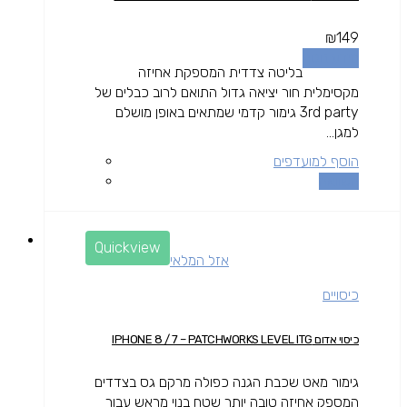
₪
149
מידע נוסף
בליטה צדדית המספקת אחיזה
מקסימלית חור יציאה גדול התואם לרוב כבלים של
3rd party גימור קדמי שמתאים באופן מושלם
למגן...
הוסף למועדפים
השוואה
Quickview
אזל המלאי
כיסויים
כיסוי אדום IPHONE 8 / 7 – PATCHWORKS LEVEL ITG
גימור מאט שכבת הגנה כפולה מרקם גס בצדדים
המספק אחיזה טובה יותר שטח בנוי מראש עבור