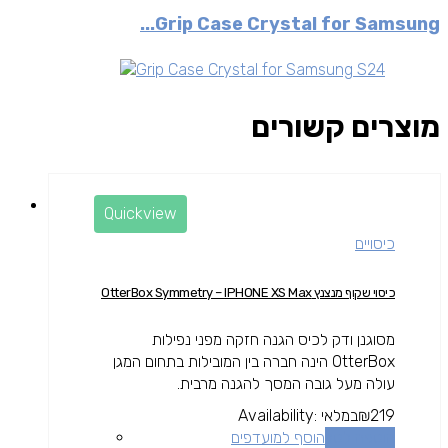
Grip Case Crystal for Samsung...
מוצרים קשורים
Quickview
כיסויים
כיסוי שקוף מנצנץ OtterBox Symmetry – IPHONE XS Max
מסוגנן ודק לכיס הגנה חזקה מפני נפילות
OtterBox הינה חברה בין המובילות בתחום המגן
עולה מעל גובה המסך להגנה מרבית.
219
₪
במלאי
Availability:
הוספה לסל
הוסף למועדפים