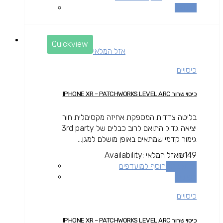
השוואה
Quickview
אזל המלאי
כיסויים
כיסוי שחור IPHONE XR – PATCHWORKS LEVEL ARC
בליטה צדדית המספקת אחיזה מקסימלית חור
יציאה גדול התואם לרוב כבלים של 3rd party
גימור קדמי שמתאים באופן מושלם למגן...
149
₪
אזל המלאי
Availability:
מידע נוסף
הוסף למועדפים
השוואה
כיסויים
כיסוי שחור IPHONE XR – PATCHWORKS LEVEL ARC