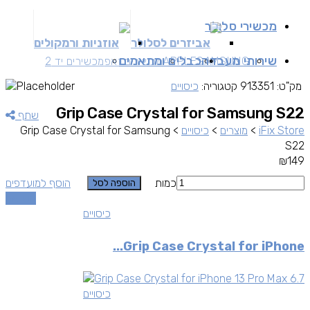
מכשירי סלולר
אביזרים לסלולר
אוזניות ורמקולים
שירותי מעבדה
כבלים ומתאמים
SAMSUNG
APPLE
מכשירים זאפ
מכשירים יד 2
מק"ט:
913351
קטגוריה:
כיסויים
Grip Case Crystal for Samsung S22
שתף
iFix Store
>
מוצרים
>
כיסויים
>
Grip Case Crystal for Samsung
S22
₪
149
כמות
הוסף למועדפים
הוספה לסל
השוואה
כיסויים
Grip Case Crystal for iPhone...
כיסויים