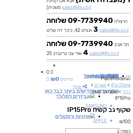
אבא אבן 1(פינת
sales@ifix.co.il
משכית)
09-7739940 שלוחה
הרצליה
3
sales@ifix.co.il
וינגייט 42, כיכר דה שליט
09-7739940 שלוחה
תל אביב
4
sales@ifix.co.il
אורי צבי גרינברג 25
0
MAC
IPAD
אביזרים
IPHONE
מכשירי סלולר
שירותי מעבדה
כבלים ומתאמים
כל
₪
0
0 פריטים
iFix Store
>
מוצרים
>
שתף
המכשירים החדישים ביותר כבר כאן
כללי
>
שקוף גב קשיח
אביזרים לסלולר
IP15Pro
SAMSUNG
שקוף גב קשיח IP15Pro
אוזניות ורמקולים
APPLE
₪
100
כמות