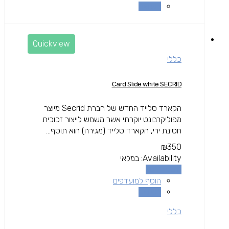
השוואה
Quickview
כללי
Card Slide white SECRID
הקארד סלייד החדש של חברת Secrid מיוצר
מפוליקרבונט יוקרתי אשר משמש לייצור זכוכית
חסינת ירי, הקארד סלייד (מגירה) הוא תוסף...
₪
350
Availability:
במלאי
הוספה לסל
הוסף למועדפים
השוואה
כללי