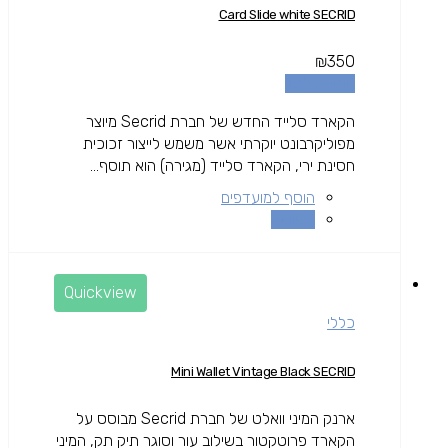
Card Slide white SECRID
₪
350
הוספה לסל
הקארד סלייד החדש של חברת Secrid מיוצר
מפוליקרבונט יוקרתי אשר משמש לייצור זכוכית
חסינת ירי, הקארד סלייד (מגירה) הוא תוסף...
הוסף למועדפים
השוואה
Quickview
כללי
Mini Wallet Vintage Black SECRID
ארנק המיני וואלט של חברת Secrid מבוסס על
הקארד פרוטקטור בשילוב עור וסוגר תיק תק, המיני