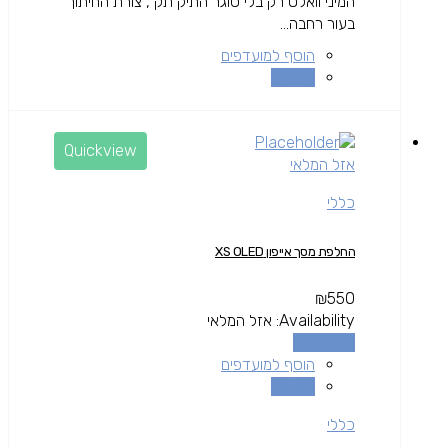
המיני וואלט רק בלי סוגר התיק תק , צורת החיתוך
בעור רחבה...
הוסף למועדפים
השוואה
Quickview
אזל המלאי
כללי
החלפת מסך אייפון XS OLED
₪
550
Availability:
אזל המלאי
מידע נוסף
הוסף למועדפים
השוואה
כללי