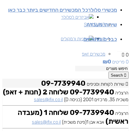
מכשירי סלולר
כל המכשירים החדישים ביותר כבר כאן
אביזרים לסלולר
שירותי מעבדה
SAMSUNG
כבלים ומתאמים
אוזניות ורמקולים
APPLE
מכשירים זאפ
0
₪
0
0 פריטים
מכשירים יד 2
Search
09-7739940
שירות לקוחות וסניפים
09-7739940 שלוחה 2 (חנות + זאפ)
הרצליה
משכית 35, מרכזים 2001 (כניסה D)
sales@ifix.co.il
09-7739940 שלוחה 1 (מעבדה
הרצליה
ראשית)
אבא אבן 1(פינת משכית)
sales@ifix.co.il