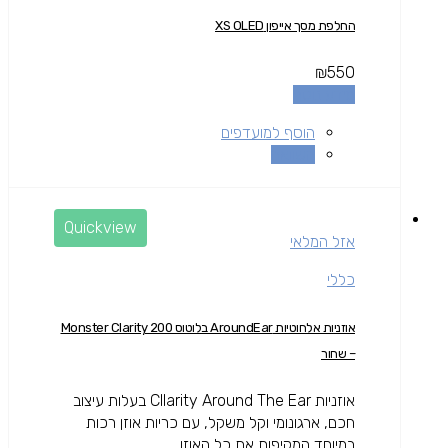
החלפת מסך אייפון XS OLED
₪
550
מידע נוסף
הוסף למועדפים
השוואה
Quickview
אזל המלאי
כללי
אוזניות אלחוטיות AroundEar בלוטוס Monster Clarity 200
– שחור
אוזניות Cllarity Around The Ear בעלות עיצוב
חכם, ארגונומי וקל משקל, עם כריות אוזן רכות
במיוחד המקיפות את כל האוזן...