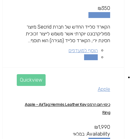
₪
350
הוספה לסל
הקארד סלייד החדש של חברת Secrid מיוצר
מפוליקרבונט יוקרתי אשר משמש לייצור זכוכית
חסינת ירי, הקארד סלייד (מגירה) הוא תוסף...
הוסף למועדפים
השוואה
Quickview
Apple
כיסוי חום הרמס Apple – AirTag Hermès Leather Key
Ring
₪
1,990
Availability:
במלאי