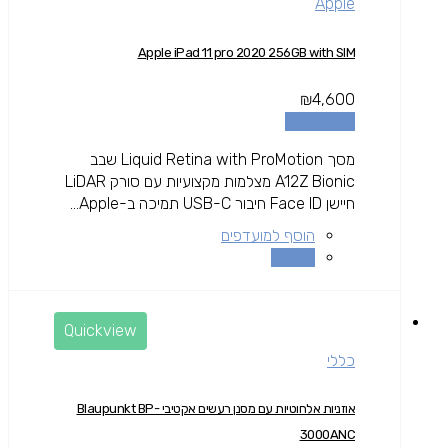
Apple
Apple iPad 11 pro 2020 256GB with SIM
₪
4,600
הוספה לסל
מסך Liquid Retina with ProMotion שבב
A12Z Bionic מצלמות מקצועיות עם סורק LiDAR
חיישן Face ID חיבור USB-C תמיכה ב-Apple...
הוסף למועדפים
השוואה
Quickview
כללי
אוזניות אלחוטיות עם מסנן רעשים אקטיבי Blaupunkt BP-
3000ANC