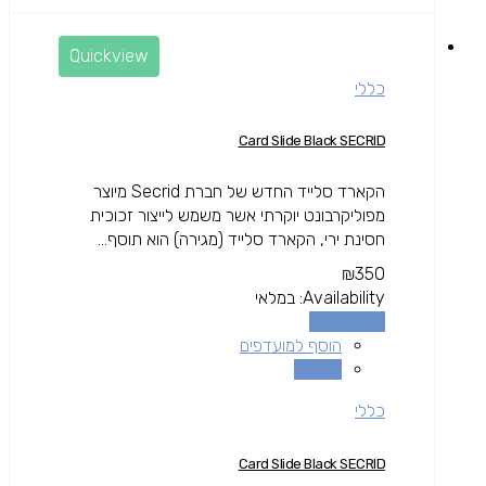
Quickview
כללי
Card Slide Black SECRID
הקארד סלייד החדש של חברת Secrid מיוצר
מפוליקרבונט יוקרתי אשר משמש לייצור זכוכית
חסינת ירי, הקארד סלייד (מגירה) הוא תוסף...
₪
350
Availability:
במלאי
הוספה לסל
הוסף למועדפים
השוואה
כללי
Card Slide Black SECRID