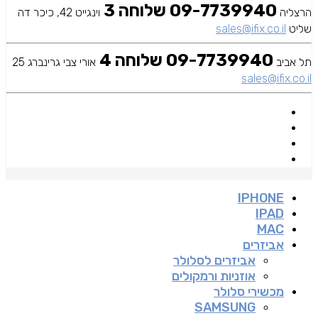
09-7739940 שלוחה 3
הרצליה
וינגייט 42, כיכר דה
שליט
sales@ifix.co.il
09-7739940 שלוחה 4
תל אביב
אורי צבי גרינברג 25
sales@ifix.co.il
IPHONE
IPAD
MAC
אביזרים
אביזרים לסלולר
אוזניות ורמקולים
מכשירי סלולר
SAMSUNG