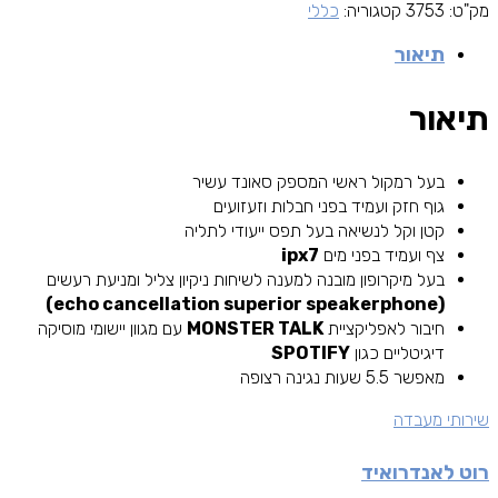
מק"ט:
3753
קטגוריה:
כללי
תיאור
תיאור
בעל רמקול ראשי המספק סאונד עשיר
גוף חזק ועמיד בפני חבלות וזעזועים
קטן וקל לנשיאה בעל תפס ייעודי לתליה
צף ועמיד בפני מים
ipx7
בעל מיקרופון מובנה למענה לשיחות ניקיון צליל ומניעת רעשים
(echo cancellation superior speakerphone)
חיבור לאפליקציית
MONSTER TALK
עם מגוון יישומי מוסיקה
דיגיטליים כגון
SPOTIFY
מאפשר 5.5 שעות נגינה רצופה
שירותי מעבדה
רוט לאנדרואיד