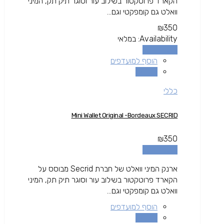
הקארד פרוטקטור בשילוב עור וסוגר תיק תק, המיני
וואלט גם קומפקטי וגם...
₪
350
Availability:
במלאי
הוספה לסל
הוסף למועדפים
השוואה
כללי
Mini Wallet Original -Bordeaux SECRID
₪
350
הוספה לסל
ארנק המיני וואלט של חברת Secrid מבוסס על
הקארד פרוטקטור בשילוב עור וסוגר תיק תק, המיני
וואלט גם קומפקטי וגם...
הוסף למועדפים
השוואה