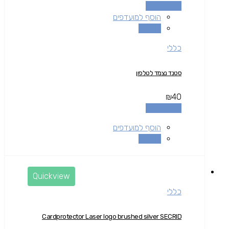
הוספה לסל
הוסף למועדפים
השוואה
כללי
סטנד נצמד לטלפון
₪
40
הוספה לסל
הוסף למועדפים
השוואה
Quickview
כללי
Cardprotector Laser logo brushed silver SECRID