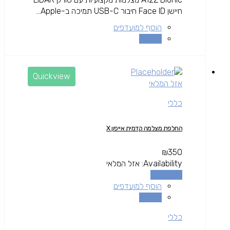
חיישן Face ID חיבור USB-C תמיכה ב-Apple...
הוסף למועדפים
השוואה
Quickview
אזל המלאי
כללי
החלפת מצלמה קדמית אייפון X
₪
350
Availability:
אזל המלאי
מידע נוסף
הוסף למועדפים
השוואה
כללי