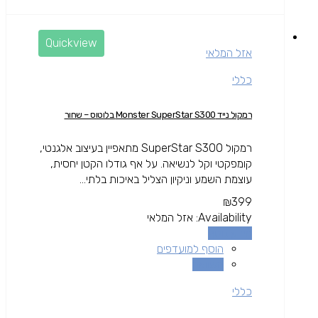
Quickview
אזל המלאי
כללי
רמקול נייד Monster SuperStar S300 בלוטוס – שחור
רמקול SuperStar S300 מתאפיין בעיצוב אלגנטי,
קומפקטי וקל לנשיאה. על אף גודלו הקטן יחסית,
עוצמת השמע וניקיון הצליל באיכות בלתי...
₪
399
Availability:
אזל המלאי
מידע נוסף
הוסף למועדפים
השוואה
כללי