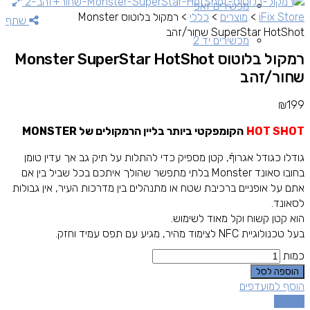
מכשירים זאפ
iFix Store
>
מוצרים
>
כללי
>
רמקול בלוטוס Monster
שתף
SuperStar HotShot שחור/זהב
מכשירים יד 2
רמקול בלוטוס Monster SuperStar HotShot
שחור/זהב
₪
199
HOT SHOT
הקומפקטי ביותר בליין הרמקולים של MONSTER
גודלו כגודל אגרוףֿ, קטן מספיק כדי להתלות על תיק גב אך עדין טומן
בחובו סאונד Monster בלתי מתפשר שהולך איתכם בכל שביל בין אם
אתם על אופניים ברכיבת שטח או מתנהלים בין מדרכות העיר, אין גבולות
לסאונד.
הוא קטן קשוח וקל מאוד לשימוש.
בעל טכנולוגיית NFC לצימוד מהיר, מגיע עם תפס עמיד וחזק.
כמות
הוספה לסל
הוסף למועדפים
השוואה