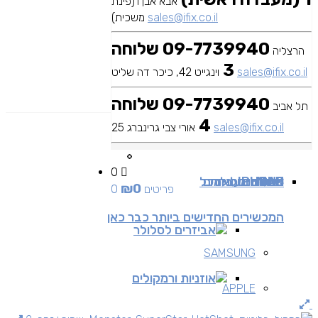
אבא אבן 1(פינת
sales@ifix.co.il
משכית)
09-7739940 שלוחה
הרצליה
3
sales@ifix.co.il
וינגייט 42, כיכר דה שליט
09-7739940 שלוחה
תל אביב
4
sales@ifix.co.il
אורי צבי גרינברג 25
0
MAC
IPAD
אביזרים
IPHONE
מכשירי סלולר
שירותי מעבדה
כבלים ומתאמים
כל
₪
0
0 פריטים
המכשירים החדישים ביותר כבר כאן
אביזרים לסלולר
SAMSUNG
אוזניות ורמקולים
APPLE