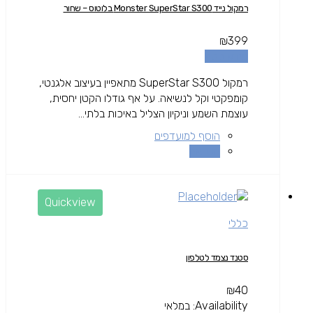
רמקול נייד Monster SuperStar S300 בלוטוס – שחור
₪
399
מידע נוסף
רמקול SuperStar S300 מתאפיין בעיצוב אלגנטי,
קומפקטי וקל לנשיאה. על אף גודלו הקטן יחסית,
עוצמת השמע וניקיון הצליל באיכות בלתי...
הוסף למועדפים
השוואה
Quickview
כללי
סטנד נצמד לטלפון
₪
40
Availability:
במלאי