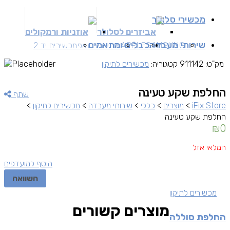
מכשירי סלולר
אביזרים לסלולר
אוזניות ורמקולים
שירותי מעבדה
כבלים ומתאמים
SAMSUNG
APPLE
מכשירים זאפ
מכשירים יד 2
מק"ט:
911142
קטגוריה:
מכשירים לתיקון
החלפת שקע טעינה
שתף
iFix Store
>
מוצרים
>
כללי
>
שירותי מעבדה
>
מכשירים לתיקון
>
החלפת שקע טעינה
₪
0
המלאי אזל
הוסף למועדפים
השוואה
מכשירים לתיקון
מוצרים קשורים
החלפת סוללה