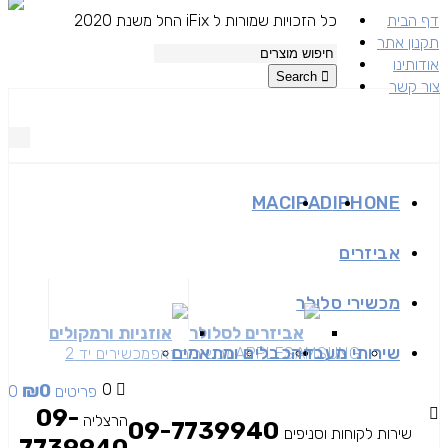
דף הבית
כל הזכויות שמורות ל iFix החל משנת 2020
תקנון אתר
אודותינו
Search
צור קשר
MAC
IPAD
IPHONE
אביזרים
מכשירי סלולר
אביזרים לסלולר
אוזניות ורמקולים
שירותי מעבדה
כבלים ומתאמים
SAMSUNG
APPLE
מכשירים זאפ
מכשירים יד 2
₪
0
0
0 פריטים
09-
הרצליה
09-7739940
שירות לקוחות וסניפים