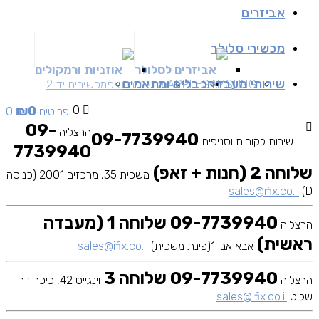
אביזרים
מכשירי סלולר
אביזרים לסלולר
אוזניות ורמקולים
שירותי מעבדה
כבלים ומתאמים
SAMSUNG
APPLE
מכשירים זאפ
מכשירים יד 2
₪
0
0
0 פריטים
09-
הרצליה
09-7739940
שירות לקוחות וסניפים
7739940
שלוחה 2 (חנות + זאפ)
משכית 35, מרכזים 2001 (כניסה
sales@ifix.co.il
D)
09-7739940 שלוחה 1 (מעבדה
הרצליה
ראשית)
אבא אבן 1(פינת משכית)
sales@ifix.co.il
09-7739940 שלוחה 3
הרצליה
וינגייט 42, כיכר דה
שליט
sales@ifix.co.il