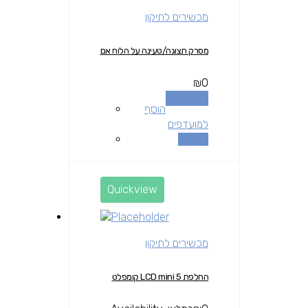
מכשירים לתיקון
מסרק תצוגה/טעינה על הלוח אם
₪
0
מידע נוסף
הוסף
למועדפים
השוואה
Quickview
מכשירים לתיקון
החלפת LCD mini 5 קומפלט