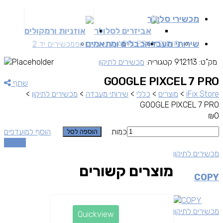
מכשירי סלולר
אביזרים לסלולר
אוזניות ורמקולים
שירותי מעבדה
כבלים ומתאמים
SAMSUNG
APPLE
מכשירים זאפ
מכשירים יד 2
מק"ט:
912113
קטגוריה:
מכשירים לתיקון
GOOGLE PIXCEL 7 PRO
שתף
iFix Store
>
מוצרים
>
כללי
>
שירותי מעבדה
>
מכשירים לתיקון
>
GOOGLE PIXCEL 7 PRO
₪
0
כמות
הוסף למועדפים
הוספה לסל
השוואה
מכשירים לתיקון
מוצרים קשורים
COPY
מכשירים לתיקון
Quickview