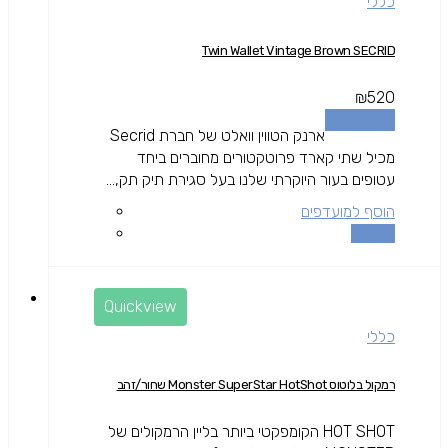
כללי
Twin Wallet Vintage Brown SECRID
₪
520
הוספה לסל
ארנק הטווין וואלט של חברת Secrid
מכיל שתי קארד פרוטקטורים מחוברים ביחד
עטופים בעור היוקרתי שלנו בעל סגירת תיק תק,...
הוסף למועדפים
השוואה
Quickview
כללי
רמקול בלוטוס Monster SuperStar HotShot שחור/זהב
HOT SHOT הקומפקטי ביותר בליין הרמקולים של