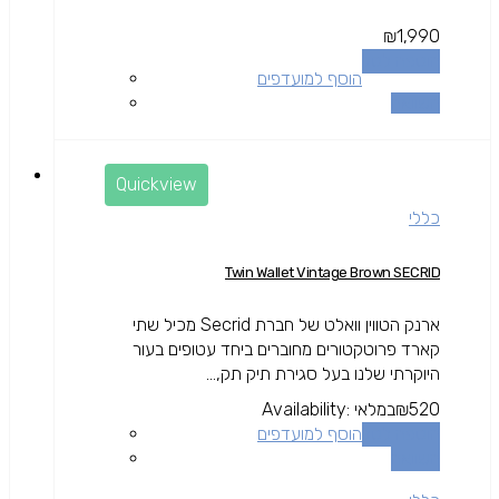
₪
1,990
הוספה לסל
הוסף למועדפים
השוואה
Quickview
כללי
Twin Wallet Vintage Brown SECRID
ארנק הטווין וואלט של חברת Secrid מכיל שתי
קארד פרוטקטורים מחוברים ביחד עטופים בעור
היוקרתי שלנו בעל סגירת תיק תק,...
520
₪
במלאי
Availability:
הוספה לסל
הוסף למועדפים
השוואה