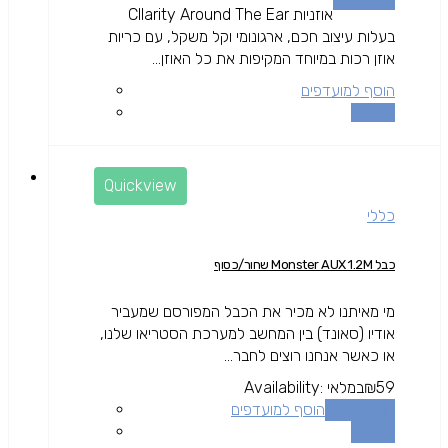
אוזניות Cllarity Around The Ear
בעלות עיצוב חכם, ארגונומי וקל משקל, עם כריות
אוזן רכות במיוחד המקיפות את כל האוזן...
הוסף למועדפים
השוואה
Quickview
כללי
כבל Monster AUX 1.2M שחור/כסוף
מי מאיתנו לא מכיר את הכבל המפורסם שמעביר
אודיו (סאונד) בין המחשב למערכת הסטריאו שלנו,
או כאשר אנחנו רוצים לחבר...
59
₪
במלאי
Availability:
הוספה לסל
הוסף למועדפים
השוואה