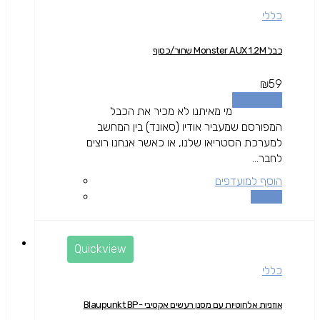
כללי
כבל Monster AUX 1.2M שחור/כסוף
₪
59
הוספה לסל
מי מאיתנו לא מכיר את הכבל
המפורסם שמעביר אודיו (סאונד) בין המחשב
למערכת הסטריאו שלנו, או כאשר אנחנו רוצים
לחבר...
הוסף למועדפים
השוואה
Quickview
כללי
אוזניות אלחוטיות עם מסנן רעשים אקטיבי Blaupunkt BP-