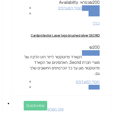
200
₪
במלאי
Availability:
הוספה לסל
הוסף למועדפים
השוואה
כללי
Cardprotector Laser logo brushed silver SECRID
₪
200
הוספה לסל
הקארד פרוטקטור לייזר הינו הליבה של
מוצרי חברת Secrid, האלומיניום של הקארד
פרוטקטור מגן על כל הכרטיסים החשובים שלך
גם...
הוסף למועדפים
השוואה
Quickview
אזל המלאי