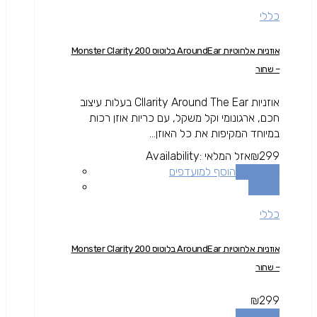
כללי
אוזניות אלחוטיות AroundEar בלוטוס Monster Clarity 200
– שחור
אוזניות Cllarity Around The Ear בעלות עיצוב
חכם, ארגונומי וקל משקל, עם כריות אוזן רכות
במיוחד המקיפות את כל האוזן...
299
₪
אזל המלאי
Availability:
מידע נוסף
הוסף למועדפים
השוואה
כללי
אוזניות אלחוטיות AroundEar בלוטוס Monster Clarity 200
– שחור
₪
299
מידע נוסף