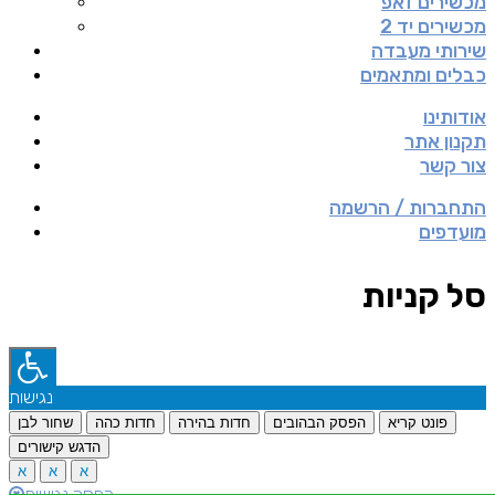
מכשירים זאפ
מכשירים יד 2
שירותי מעבדה
כבלים ומתאמים
אודותינו
תקנון אתר
צור קשר
התחברות / הרשמה
מועדפים
סל קניות
נגישות
פונט קריא
הפסק הבהובים
חדות בהירה
חדות כהה
שחור לבן
הדגש קישורים
א
א
א
הפסק נגישות