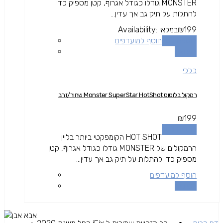
MONSTER גודלו כגודל אגרוףֿ, קטן מספיק כדי
להתלות על תיק גב אך עדין...
199
₪
במלאי
Availability:
הוספה לסל
הוסף למועדפים
השוואה
כללי
רמקול בלוטוס Monster SuperStar HotShot שחור/זהב
₪
199
הוספה לסל
HOT SHOT הקומפקטי ביותר בליין
הרמקולים של MONSTER גודלו כגודל אגרוףֿ, קטן
מספיק כדי להתלות על תיק גב אך עדין...
הוסף למועדפים
השוואה
אבא אבן