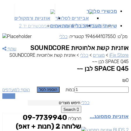
מכשירי סלולר
אביזרים לסלולר
אוזניות ורמקולים
שירותי מעבדה
כבלים ומתאמים
SAMSUNG
APPLE
מכשירים זאפ
מכשירים יד 2
מק"ט:
194644107550
קטגוריה:
כללי
אוזניות קשת אלחוטיות SOUNDCORE
שתף
iFix Store
>
מוצרים
>
כללי
>
אוזניות קשת אלחוטיות SOUNDCORE
SPACE Q45 לבן ~~
SPACE Q45 לבן ~~
₪
0
כמות
הוסף למועדפים
הוספה לסל
השוואה
כללי
Search
אוזניות סמסונג...
09-7739940
הרצליה
שלוחה 2 (חנות + זאפ)