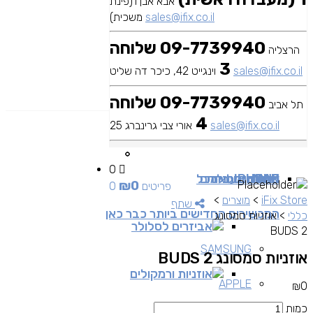
אבא אבן 1(פינת
sales@ifix.co.il
משכית)
09-7739940 שלוחה
הרצליה
3
sales@ifix.co.il
וינגייט 42, כיכר דה שליט
09-7739940 שלוחה
תל אביב
4
sales@ifix.co.il
אורי צבי גרינברג 25
0
MAC
IPAD
אביזרים
IPHONE
מכשירי סלולר
שירותי מעבדה
כבלים ומתאמים
כל
₪
0
0 פריטים
iFix Store
>
מוצרים
>
שתף
המכשירים החדישים ביותר כבר כאן
כללי
>
אוזניות סמסונג
אביזרים לסלולר
BUDS 2
SAMSUNG
אוזניות סמסונג BUDS 2
אוזניות ורמקולים
APPLE
₪
0
כמות