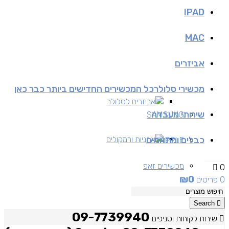
IPAD
MAC
אביזרים
מכשירי סלולר
כל המכשירים החדישים ביותר כבר כאן
אביזרים לסלולר
שירותי מעבדה
SAMSUNG
כבלים ומתאמים
אוזניות ורמקולים
APPLE
מכשירים זאפ
0
₪
0
0 פריטים
מכשירים יד 2
Search
09-7739940
שירות לקוחות וסניפים