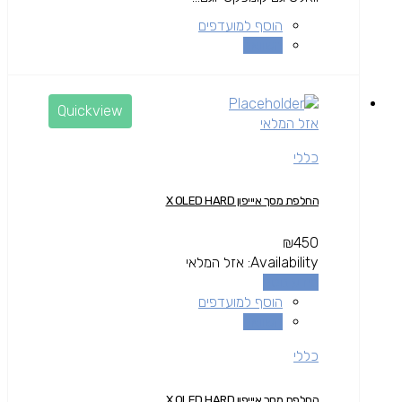
הוסף למועדפים
השוואה
Quickview
אזל המלאי
כללי
החלפת מסך איייפון X OLED HARD
₪
450
Availability:
אזל המלאי
מידע נוסף
הוסף למועדפים
השוואה
כללי
החלפת מסך איייפון X OLED HARD