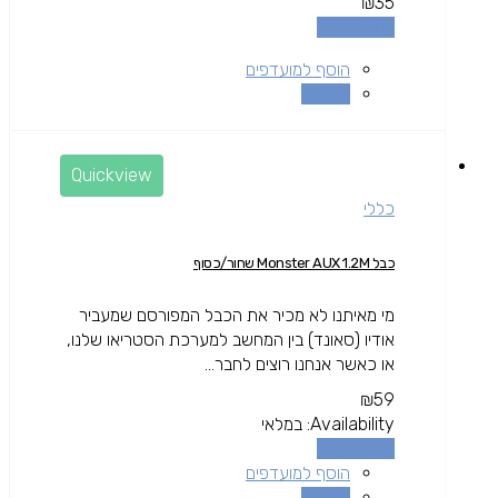
₪
35
הוספה לסל
הוסף למועדפים
השוואה
Quickview
כללי
כבל Monster AUX 1.2M שחור/כסוף
מי מאיתנו לא מכיר את הכבל המפורסם שמעביר
אודיו (סאונד) בין המחשב למערכת הסטריאו שלנו,
או כאשר אנחנו רוצים לחבר...
₪
59
Availability:
במלאי
הוספה לסל
הוסף למועדפים
השוואה