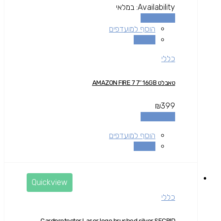
Availability:
במלאי
הוספה לסל
הוסף למועדפים
השוואה
כללי
טאבלט AMAZON FIRE 7 7″ 16GB
₪
399
הוספה לסל
הוסף למועדפים
השוואה
Quickview
כללי
Cardprotector Laser logo brushed silver SECRID