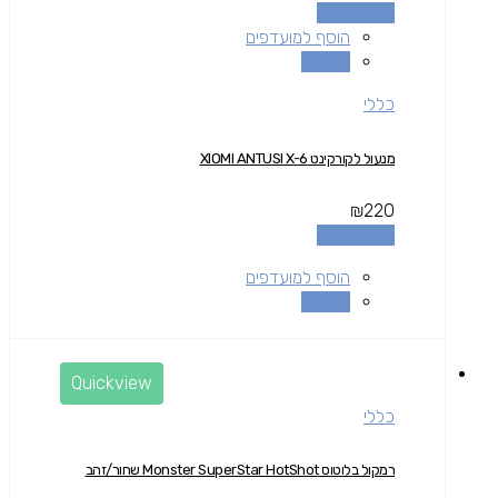
הוספה לסל
הוסף למועדפים
השוואה
כללי
מנעול לקורקינט XIOMI ANTUSI X-6
₪
220
הוספה לסל
הוסף למועדפים
השוואה
Quickview
כללי
רמקול בלוטוס Monster SuperStar HotShot שחור/זהב