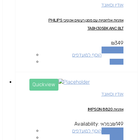
אודיו וסאונד
אוזניות אלחוטיות עם מסנן רעשים אקטיבי PHILIPS
TABH305BK ANC BLT
₪
349
הוספה לסל
הוסף למועדפים
השוואה
Quickview
אודיו וסאונד
אוזניות IMPSON 8820
149
₪
במלאי
Availability:
הוספה לסל
הוסף למועדפים
השוואה