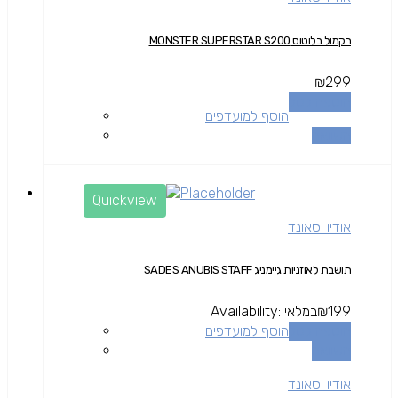
רקמול בלוטוס MONSTER SUPERSTAR S200
₪
299
הוספה לסל
הוסף למועדפים
השוואה
Quickview
אודיו וסאונד
תושבת לאוזניות גיימניג SADES ANUBIS STAFF
199
₪
במלאי
Availability:
הוספה לסל
הוסף למועדפים
השוואה
אודיו וסאונד