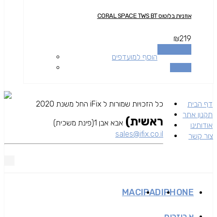
אוזניות בלוטוס CORAL SPACE TWS BT
₪
219
הוספה לסל
הוסף למועדפים
השוואה
דף הבית
כל הזכויות שמורות ל iFix החל משנת 2020
תקנון אתר
ראשית)
אבא אבן 1(פינת משכית)
אודותינו
sales@ifix.co.il
צור קשר
MAC
IPAD
IPHONE
אביזרים