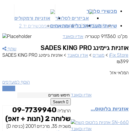
מכשירי סלולר
אביזרים לסלולר
אוזניות ורמקולים
שירותי מעבדה
כבלים ומתאמים
SAMSUNG
APPLE
מכשירים זאפ
מכשירים יד 2
מק"ט:
911360
קטגוריה:
אודיו וסאונד
אוזניות גיימינג SADES KING PRO
שתף
iFix Store
>
מוצרים
>
אודיו וסאונד
>
אוזניות גיימינג SADES KING PRO
₪
399
המלאי אזל
הוסף למועדפים
השוואה
אודיו וסאונד
Search
אוזניות בלוטוס...
09-7739940
הרצליה
שלוחה 2 (חנות + זאפ)
משכית 35, מרכזים 2001 (כניסה D)
אודיו וסאונד