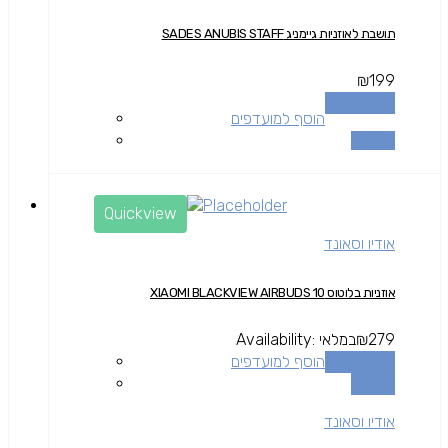
תושבת לאוזניות גיימניג SADES ANUBIS STAFF
₪
199
הוספה לסל
הוסף למועדפים
השוואה
Quickview
אודיו וסאונד
אוזניות בלוטוס XIAOMI BLACKVIEW AIRBUDS 10
279
₪
במלאי
Availability:
הוספה לסל
הוסף למועדפים
השוואה
אודיו וסאונד