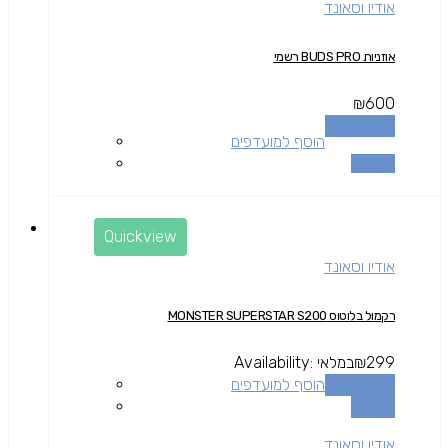
אודיו וסאונד
אוזניות BUDS PRO רשמי
₪
600
הוספה לסל
הוסף למועדפים
השוואה
Quickview
אודיו וסאונד
רקמול בלוטוס MONSTER SUPERSTAR S200
299
₪
במלאי
Availability:
הוספה לסל
הוסף למועדפים
השוואה
אודיו וסאונד