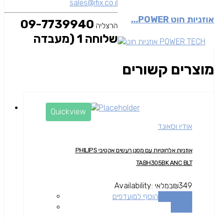
sales@ifix.co.il
אוזניות חוט POWER...
09-7739940
הרצליה
שלוחה 1 (מעבדה
מוצרים קשורים
Quickview
אודיו וסאונד
אוזניות אלחוטיות עם מסנן רעשים אקטיבי PHILIPS
TABH305BK ANC BLT
349
₪
במלאי
Availability:
הוספה לסל
הוסף למועדפים
השוואה