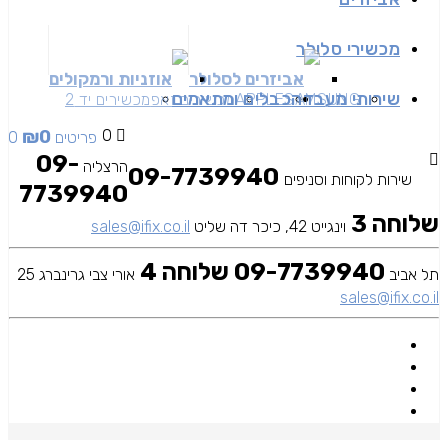
מכשירי סלולר
אביזרים לסלולר
אוזניות ורמקולים
שירותי מעבדה
כבלים ומתאמים
SAMSUNG
APPLE
מכשירים זאפ
מכשירים יד 2
₪
0
0
0 פריטים
09-
הרצליה
09-7739940
שירות לקוחות וסניפים
7739940
שלוחה 3
וינגייט 42, כיכר דה שליט
sales@ifix.co.il
09-7739940 שלוחה 4
תל אביב
אורי צבי גרינברג 25
sales@ifix.co.il