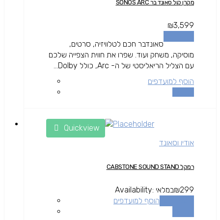
מקרן קול סאונד בר SONOS ARC
₪
3,599
מידע נוסף
סאונדבר חכם לטלוויזיה, סרטים,
מוסיקה, משחק ועוד. שפרו את חווית הצפייה שלכם
עם הצליל הריאליסטי של ה- Arc, כולל Dolby...
הוסף למועדפים
השוואה
Quickview
אודיו וסאונד
רמקל CABSTONE SOUND STAND
299
₪
במלאי
Availability:
הוספה לסל
הוסף למועדפים
השוואה