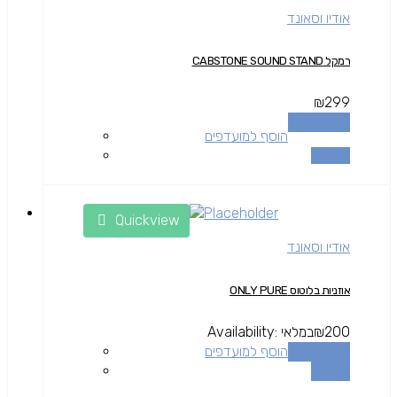
אודיו וסאונד
רמקל CABSTONE SOUND STAND
₪
299
הוספה לסל
הוסף למועדפים
השוואה
Quickview
אודיו וסאונד
אוזניות בלוטוס ONLY PURE
200
₪
במלאי
Availability:
הוספה לסל
הוסף למועדפים
השוואה