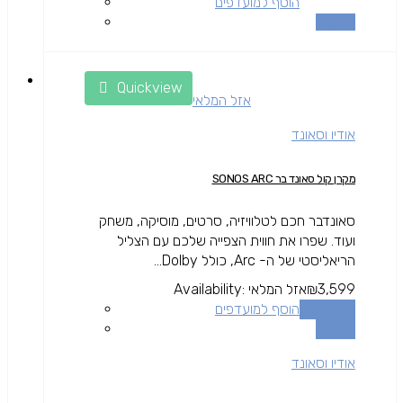
הוסף למועדפים
השוואה
Quickview
אזל המלאי
אודיו וסאונד
מקרן קול סאונד בר SONOS ARC
סאונדבר חכם לטלוויזיה, סרטים, מוסיקה, משחק
ועוד. שפרו את חווית הצפייה שלכם עם הצליל
הריאליסטי של ה- Arc, כולל Dolby...
3,599
₪
אזל המלאי
Availability:
מידע נוסף
הוסף למועדפים
השוואה
אודיו וסאונד