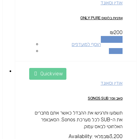
אודיו וסאונד
אוזניות בלוטוס ONLY PURE
₪
200
הוספה לסל
הוסף למועדפים
השוואה
Quickview
אודיו וסאונד
סאב וופר SONOS SUB
תשמעו ותרגישו את ההבדל כאשר אתם מחברים
את ה-SUB לכל מערכת Sonos. הסאבוופר
האלחוטי לבאס עמוק.
3,200
₪
במלאי
Availability: