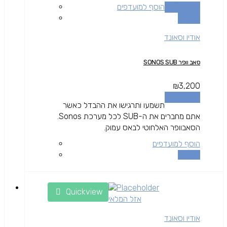
הוספה לסל
הוסף למועדפים
השוואה
אודיו וסאונד
סאב וופר SONOS SUB
₪
3,200
הוספה לסל
תשמעו ותרגישו את ההבדל כאשר
אתם מחברים את ה-SUB לכל מערכת Sonos.
הסאבוופר האלחוטי לבאס עמוק.
הוסף למועדפים
השוואה
Quickview
אזל המלאי
אודיו וסאונד