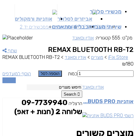
מכשירי סלולר
אביזרים לסלולר
אוזניות ורמקולים
שירותי מעבדה
כבלים ומתאמים
SAMSUNG
APPLE
מכשירים זאפ
מכשירים יד 2
מק"ט:
555
קטגוריה:
אודיו וסאונד
REMAX BLUETOOTH RB-T2
שתף
iFix Store
>
מוצרים
>
אודיו וסאונד
>
REMAX BLUETOOTH RB-T2
₪
180
כמות
הוסף למועדפים
הוספה לסל
השוואה
אודיו וסאונד
Search
אוזניות BUDS PRO...
09-7739940
הרצליה
שלוחה 2 (חנות + זאפ)
מוצרים קשורים