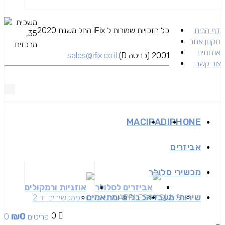
משכית
דף הבית
כל הזכויות שמורות ל iFix החל משנת 2020
35,
תקנון אתר
מרכזים
אודותינו
2001 (כניסה D)
sales@ifix.co.il
צור קשר
MAC
IPAD
IPHONE
אביזרים
מכשירי סלולר
אביזרים לסלולר
אוזניות ורמקולים
שירותי מעבדה
כבלים ומתאמים
SAMSUNG
APPLE
מכשירים זאפ
מכשירים יד 2
₪
0
0
0 פריטים