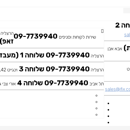
09-7739940 שלוחה 2
הרצליה
sal
09-7739940
שירות לקוחות וסניפים
זאפ)
אבא אבן
09-7739940 שלוחה 1 (מעבדה ראשית)
הרצליה
09-7739940 שלוחה 3
הרצליה
וינגייט 42, כיכר דה שליט
09-7739940 שלוחה 4
תל אביב
אורי צבי גר
sales@ifix.co