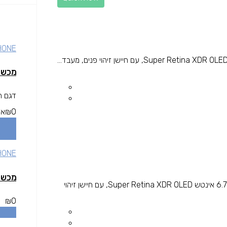
HONE
מכשיר  MAX 512GB GREY DUAL SIM
דגם הו
0
₪
אז
מידע 
השווא
HONE
מכשיר  MAX 512GB GREY DUAL SIM
iPhone 14 Pro Max העוצמתי מבית Apple, בעל מסך 6.7 אינטש Super Retina XDR OLED, עם חיישן זיהוי
₪
0
מידע 