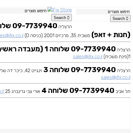
Search
Search
הרצליה
(חנות + זאפ)
משכית 35, מרכזים 2001 (כניסה D)
es@ifix.co.il
09-7739940 שלוחה 1 (מעבדה ראשית)
הרצליה
1(פינת משכית)
sales@ifix.co.il
09-7739940 שלוחה 3
הרצליה
וינגייט 42, כיכר דה שליט
sales@ifix.co.il
09-7739940 שלוחה 4
תל אביב
אורי צבי גרינברג 25
.il