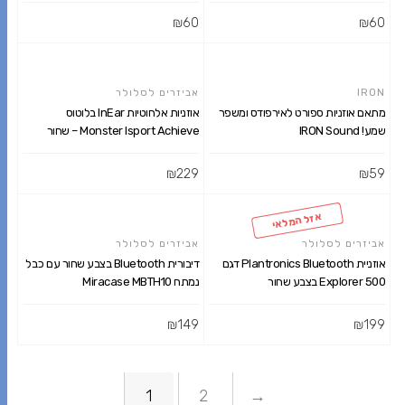
₪
60
₪
60
הוספה לסל
הוספה לסל
IRON
אביזרים לסלולר
מתאם אוזניות ספורט לאירפודס ומשפר
אוזניות אלחוטיות InEar בלוטוס
שמע! IRON Sound
Monster Isport Achieve – שחור
₪
229
₪
59
הוספה לסל
הוספה לסל
אזל המלאי
אביזרים לסלולר
אביזרים לסלולר
אוזניית Plantronics Bluetooth דגם
דיבורית Bluetooth בצבע שחור עם כבל
Explorer 500 בצבע שחור
נמתח Miracase MBTH10
₪
149
₪
199
מידע נוסף
הוספה לסל
1
2
→