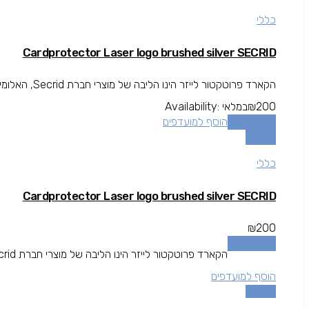
כללי
Cardprotector Laser logo brushed silver SECRID
הקארד פרוטקטור לייזר הינו הליבה של מוצרי חברת Secrid, האלומיניום של הקארד פרוטקטור מגן על כל הכרטיסים החשובים שלך גם...
200
₪
במלאי
Availability:
הוספה לסל
הוסף למועדפים
השוואה
כללי
Cardprotector Laser logo brushed silver SECRID
₪
200
הוספה לסל
הקארד פרוטקטור לייזר הינו הליבה של מוצרי חברת Secrid, האלומיניום של הקארד פרוטקטור מגן על כל הכרטיסים החשובים שלך גם...
הוסף למועדפים
השוואה