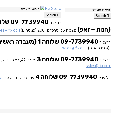
Search
Search
הרצליה
(חנות + זאפ)
משכית 35, מרכזים 2001 (כניסה D)
es@ifix.co.il
09-7739940 שלוחה 1 (מעבדה ראשית)
הרצליה
1(פינת משכית)
sales@ifix.co.il
09-7739940 שלוחה 3
הרצליה
וינגייט 42, כיכר דה שליט
sales@ifix.co.il
09-7739940 שלוחה 4
תל אביב
אורי צבי גרינברג 25
.il