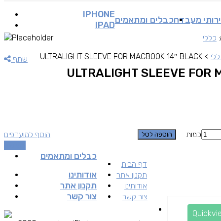
IPHONE
רותי מעבדה
כבלים ומתאמים
IPAD
:
כללי
ללי
>
ULTRALIGHT SLEEVE FOR MACBOOK 14″ BLACK
שתף
ULTRALIGHT SLEEVE FOR 
כמות
הוסף למועדפים
הוספה לסל
השוואה
כבלים ומתאמים
דף הבית
אודותינו
תקנון אתר
תקנון אתר
אודותינו
צור קשר
צור קשר
Quickvi