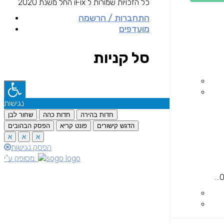
כל הזכויות שמורות ל iFix החל משנת 2020
התחברות / הרשמה
מועדפים
סל קניות
נגישות
חדות בהירה
חדות כהה
שחור לבן
הדגש קישורים
פונט קריא
הפסק הבהובים
א
א
א
הפסק נגישות
מסופק ע"י: