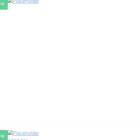
ew
ew