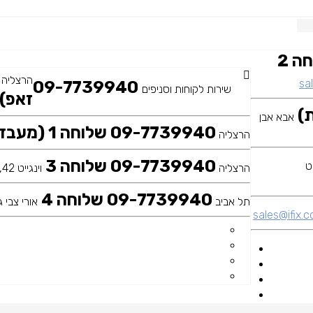
09-7739940 שלוחה 2
הרצליה
sal
09-7739940
שירות לקוחות וסניפים
זאפ)
אבא אבן
09-7739940 שלוחה 1 (מעבדה ראשית)
הרצליה
09-7739940 שלוחה 3
הרצליה
וינגייט 42, כיכר דה שליט
09-7739940 שלוחה 4
תל אביב
אורי צבי גר
sales@ifix.co