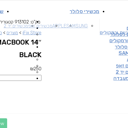
מכשירי סלולר
שי
מק"ט:
913102
קטגוריה
SAMSUNG
APPLE
מכשירים זאפ
מכשירים יד 2
יות ורמקולים
iFix Store
>
מוצרים
>
כ
 לסלולר
ורמקולים
MACBOOK 14″
סלולר
SA
BLACK
 זאפ
₪
250
יד 2
מעבדה
ew