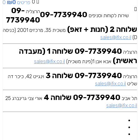
₪
0
0
0 פריטים
09-
הרצליה
09-7739940
שירות לקוחות וסניפים
7739940
שלוחה 2 (חנות + זאפ)
משכית 35, מרכזים 2001 (כניסה
sales@ifix.co.il
D)
09-7739940 שלוחה 1 (מעבדה
הרצליה
ראשית)
אבא אבן 1(פינת משכית)
sales@ifix.co.il
09-7739940 שלוחה 3
הרצליה
וינגייט 42, כיכר דה
שליט
sales@ifix.co.il
09-7739940 שלוחה 4
תל אביב
אורי צבי גרינברג 25
sales@ifix.co.il