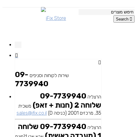
Search
09-
שירות לקוחות וסניפים
7739940
09-7739940
הרצליה
שלוחה 2 (חנות + זאפ)
משכית
35, מרכזים 2001 (כניסה D)
sales@ifix.co.il
09-7739940 שלוחה
הרצליה
1 (מעבדה ראשית)
אבא אבן 1(פינת