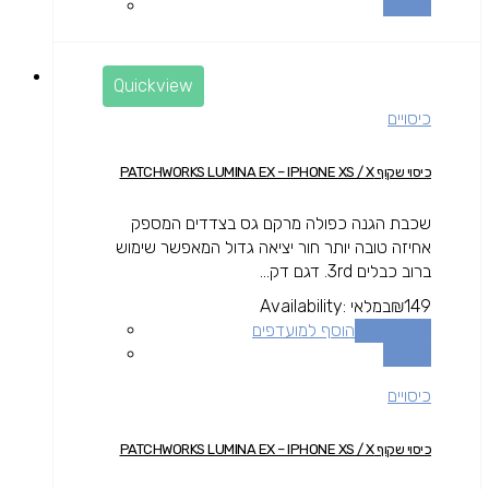
השוואה
Quickview
כיסויים
כיסוי שקוף PATCHWORKS LUMINA EX – IPHONE XS / X
שכבת הגנה כפולה מרקם גס בצדדים המספק
אחיזה טובה יותר חור יציאה גדול המאפשר שימוש
ברוב כבלים 3rd. דגם דק...
149
₪
במלאי
Availability:
הוספה לסל
הוסף למועדפים
השוואה
כיסויים
כיסוי שקוף PATCHWORKS LUMINA EX – IPHONE XS / X