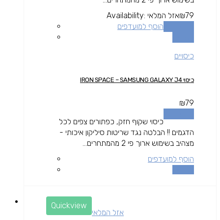
79
₪
אזל המלאי
Availability:
מידע נוסף
הוסף למועדפים
השוואה
כיסויים
כיסוי IRON SPACE – SAMSUNG GALAXY J4
₪
79
מידע נוסף
כיסוי שקוף חזק, כפתורים צפים לכל
הדגמים !! הבלטה נגד שריטות סיליקון איכותי -
מצהיב בשימוש ארוך פי 2 מהמתחרים...
הוסף למועדפים
השוואה
Quickview
אזל המלאי