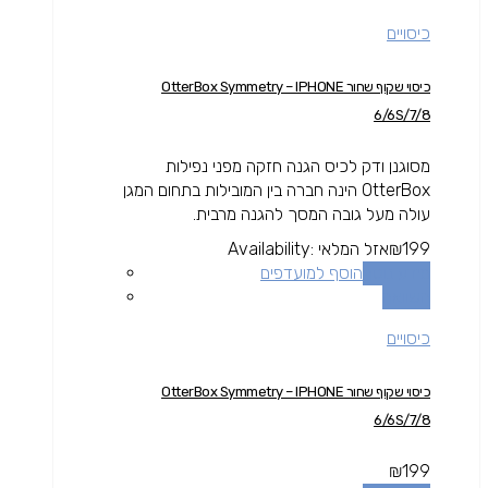
כיסויים
כיסוי שקוף שחור OtterBox Symmetry – IPHONE
6/6S/7/8
מסוגנן ודק לכיס הגנה חזקה מפני נפילות
OtterBox הינה חברה בין המובילות בתחום המגן
עולה מעל גובה המסך להגנה מרבית.
199
₪
אזל המלאי
Availability:
מידע נוסף
הוסף למועדפים
השוואה
כיסויים
כיסוי שקוף שחור OtterBox Symmetry – IPHONE
6/6S/7/8
₪
199