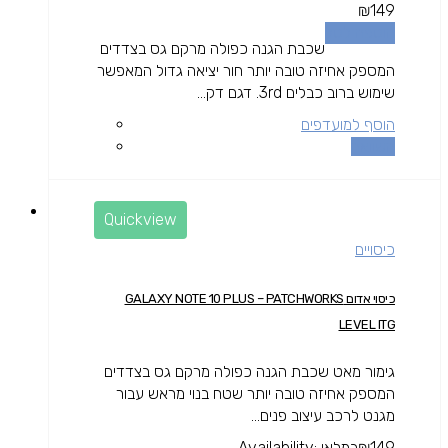
₪
149
הוספה לסל
שכבת הגנה כפולה מרקם גס בצדדים
המספק אחיזה טובה יותר חור יציאה גדול המאפשר
שימוש ברוב כבלים 3rd. דגם דק...
הוסף למועדפים
השוואה
Quickview
כיסויים
כיסוי אדום GALAXY NOTE 10 PLUS – PATCHWORKS
LEVEL ITG
גימור מאט שכבת הגנה כפולה מרקם גס בצדדים
המספק אחיזה טובה יותר שטח בנוי מראש עבור
מגנט לרכב עיצוב פנים...
149
₪
במלאי
Availability: