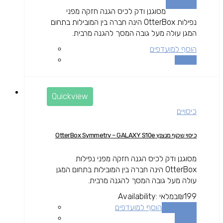
מידע נוסף
מסוגנן ודק לכיס הגנה חזקה מפני
נפילות OtterBox הינה חברה בין המובילות בתחום
המגן עולה מעל גובה המסך להגנה מרבית.
הוסף למועדפים
השוואה
Quickview
כיסויים
כיסוי שקוף מנצנץ OtterBox Symmetry – GALAXY S10e
מסוגנן ודק לכיס הגנה חזקה מפני נפילות
OtterBox הינה חברה בין המובילות בתחום המגן
עולה מעל גובה המסך להגנה מרבית.
199
₪
במלאי
Availability:
הוספה לסל
הוסף למועדפים
השוואה