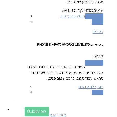
מגנט לרכב עיצוב פנים...
149
₪
במלאי
Availability:
הוספה לסל
הוסף למועדפים
השוואה
כיסויים
כיסוי אדום IPHONE 11 – PATCHWORKS LEVEL ITG
₪
149
הוספה לסל
גימור מאט שכבת הגנה כפולה מרקם
גס בצדדים המספק אחיזה טובה יותר שטח בנוי
מראש עבור מגנט לרכב עיצוב פנים...
הוסף למועדפים
השוואה
Quickview
אזל המלאי