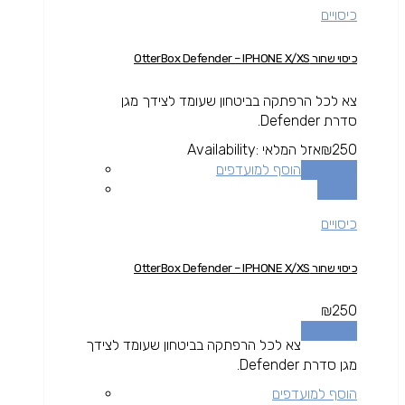
כיסויים
כיסוי שחור OtterBox Defender – IPHONE X/XS
צא לכל הרפתקה בביטחון שעומד לצידך מגן
סדרת Defender.
250
₪
אזל המלאי
Availability:
מידע נוסף
הוסף למועדפים
השוואה
כיסויים
כיסוי שחור OtterBox Defender – IPHONE X/XS
₪
250
מידע נוסף
צא לכל הרפתקה בביטחון שעומד לצידך
מגן סדרת Defender.
הוסף למועדפים