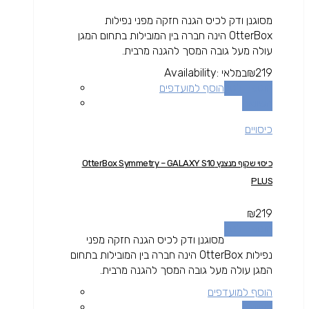
מסוגנן ודק לכיס הגנה חזקה מפני נפילות
OtterBox הינה חברה בין המובילות בתחום המגן
עולה מעל גובה המסך להגנה מרבית.
219
₪
במלאי
Availability:
הוספה לסל
הוסף למועדפים
השוואה
כיסויים
כיסוי שקוף מנצנץ OtterBox Symmetry – GALAXY S10
PLUS
₪
219
הוספה לסל
מסוגנן ודק לכיס הגנה חזקה מפני
נפילות OtterBox הינה חברה בין המובילות בתחום
המגן עולה מעל גובה המסך להגנה מרבית.
הוסף למועדפים
השוואה