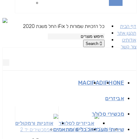
השוואה
דף הבית
כל הזכויות שמורות ל iFix החל משנת 2020
תקנון אתר
אודותינו
Search
צור קשר
MAC
IPAD
IPHONE
אביזרים
מכשירי סלולר
אביזרים לסלולר
אוזניות ורמקולים
שירותי מעבדה
כבלים ומתאמים
SAMSUNG
APPLE
מכשירים זאפ
מכשירים יד 2