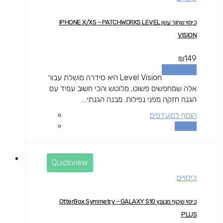
כיסוי שחור עשן IPHONE X/XS – PATCHWORKS LEVEL
VISION
₪
149
הוספה לסל
Level Vision היא סידרה מושלת עבור
אלה שמחפשים פשוט, מלוטש והכי חשוב עמיד עם
הגנה חזקה מפני נפילות. מבנה הגנתי...
הוסף למועדפים
השוואה
Quickview
כיסויים
כיסוי שקוף מנצנץ OtterBox Symmetry – GALAXY S10
PLUS