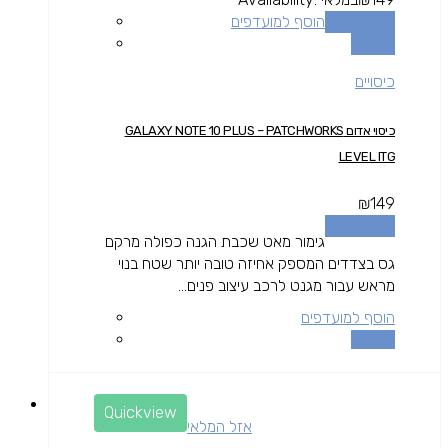
הוספה לסל
הוסף למועדפים
השוואה
כיסויים
כיסוי אדום GALAXY NOTE 10 PLUS – PATCHWORKS
LEVEL ITG
₪
149
הוספה לסל
גימור מאט שכבת הגנה כפולה מרקם
גס בצדדים המספק אחיזה טובה יותר שטח בנוי
מראש עבור מגנט לרכב עיצוב פנים...
הוסף למועדפים
השוואה
Quickview
אזל המלאי