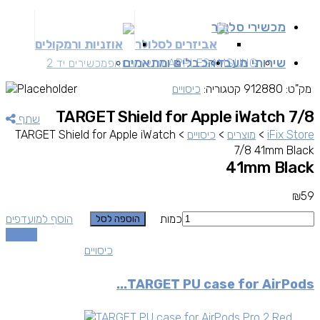
מכשירי סלולר
אביזרים לסלולר
אוזניות ורמקולים
שירותי מעבדה
כבלים ומתאמים
SAMSUNG
APPLE
מכשירים זאפ
מכשירים יד 2
מק"ט:
912880
קטגוריה:
כיסויים
TARGET Shield for Apple iWatch 7/8
שתף
iFix Store
>
מוצרים
>
כיסויים
>
TARGET Shield for Apple iWatch
7/8 41mm Black
41mm Black
₪
59
כמות
הוסף למועדפים
הוספה לסל
השוואה
כיסויים
TARGET PU case for AirPods...