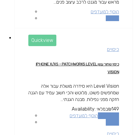
מראש עבור מגנט לרכב עיצוב פנים...
הוסף למועדפים
השוואה
Quickview
כיסויים
כיסוי שחור עשן IPHONE X/XS – PATCHWORKS LEVEL
VISION
Level Vision היא סידרה מושלת עבור אלה
שמחפשים פשוט, מלוטש והכי חשוב עמיד עם הגנה
חזקה מפני נפילות. מבנה הגנתי...
149
₪
במלאי
Availability:
הוספה לסל
הוסף למועדפים
השוואה
כיסויים