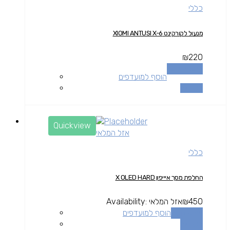
כללי
מנעול לקורקינט XIOMI ANTUSI X-6
₪
220
הוספה לסל
הוסף למועדפים
השוואה
Quickview
אזל המלאי
כללי
החלפת מסך איייפון X OLED HARD
450
₪
אזל המלאי
Availability:
מידע נוסף
הוסף למועדפים
השוואה