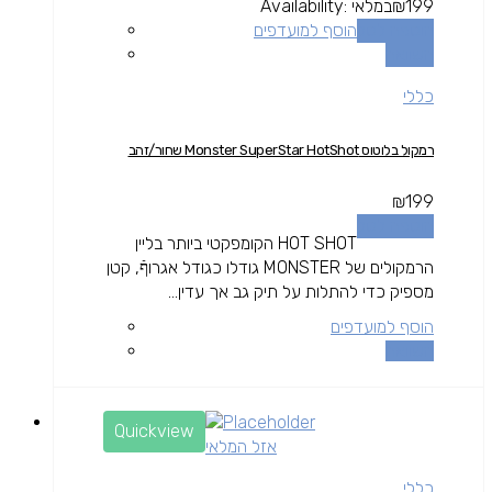
199
₪
במלאי
Availability:
הוספה לסל
הוסף למועדפים
השוואה
כללי
רמקול בלוטוס Monster SuperStar HotShot שחור/זהב
₪
199
הוספה לסל
HOT SHOT הקומפקטי ביותר בליין
הרמקולים של MONSTER גודלו כגודל אגרוףֿ, קטן
מספיק כדי להתלות על תיק גב אך עדין...
הוסף למועדפים
השוואה
Quickview
אזל המלאי
כללי