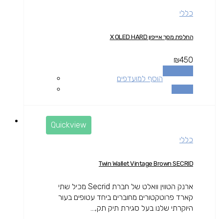
כללי
החלפת מסך איייפון X OLED HARD
₪
450
מידע נוסף
הוסף למועדפים
השוואה
Quickview
כללי
Twin Wallet Vintage Brown SECRID
ארנק הטווין וואלט של חברת Secrid מכיל שתי
קארד פרוטקטורים מחוברים ביחד עטופים בעור
היוקרתי שלנו בעל סגירת תיק תק,...