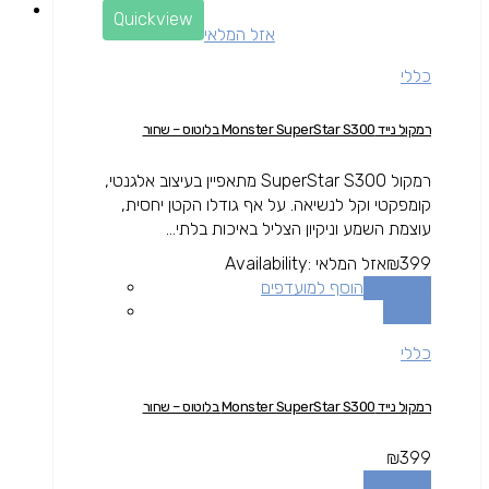
Quickview
אזל המלאי
כללי
רמקול נייד Monster SuperStar S300 בלוטוס – שחור
רמקול SuperStar S300 מתאפיין בעיצוב אלגנטי,
קומפקטי וקל לנשיאה. על אף גודלו הקטן יחסית,
עוצמת השמע וניקיון הצליל באיכות בלתי...
399
₪
אזל המלאי
Availability:
מידע נוסף
הוסף למועדפים
השוואה
כללי
רמקול נייד Monster SuperStar S300 בלוטוס – שחור
₪
399
מידע נוסף