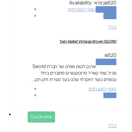
520
₪
במלאי
Availability:
הוספה לסל
הוסף למועדפים
השוואה
כללי
Twin Wallet Vintage Brown SECRID
₪
520
הוספה לסל
ארנק הטווין וואלט של חברת Secrid
מכיל שתי קארד פרוטקטורים מחוברים ביחד
עטופים בעור היוקרתי שלנו בעל סגירת תיק תק,...
הוסף למועדפים
השוואה
Quickview
כללי