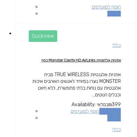
הוסף למועדפים
השוואה
Quickview
כללי
אוזניות אלחוטיות Monster Clarity HD AirLinks כסף
אוזניות אלגנטיות TRUE WIRELESS מבית
MONSTER נוצרו במיוחד לאנשים האוהבים איכות
אלגנטיות עם נוחות בלתי מתפשרת, ללא חיווט
וכבלים הנוטים...
399
₪
במלאי
Availability:
הוספה לסל
הוסף למועדפים
השוואה
כללי