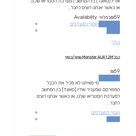
אודיו (סאונד) בין המחשב למערכת הסטריאו שלנו,
או כאשר אנחנו רוצים לחבר...
59
₪
במלאי
Availability:
הוספה לסל
הוסף למועדפים
השוואה
כללי
כבל Monster AUX 1.2M שחור/כסוף
₪
59
הוספה לסל
מי מאיתנו לא מכיר את הכבל
המפורסם שמעביר אודיו (סאונד) בין המחשב
למערכת הסטריאו שלנו, או כאשר אנחנו רוצים
לחבר...
הוסף למועדפים
השוואה