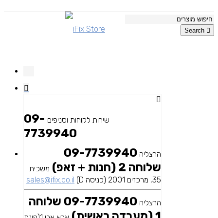
Search
09-
שירות לקוחות וסניפים
7739940
09-7739940
הרצליה
שלוחה 2 (חנות + זאפ)
משכית
35, מרכזים 2001 (כניסה D)
sales@ifix.co.il
09-7739940 שלוחה
הרצליה
1 (מעבדה ראשית)
אבא אבן 1(פינת