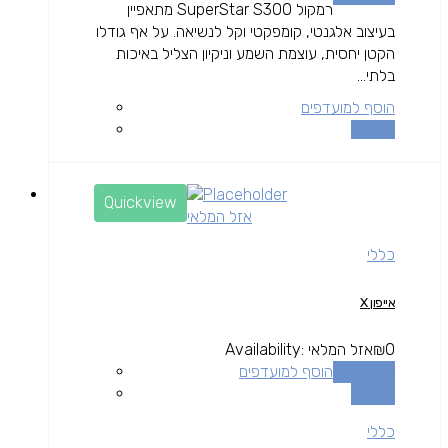
רמקול SuperStar S300 מתאפיין
בעיצוב אלגנטי, קומפקטי וקל לנשיאה. על אף גודלו
הקטן יחסית, עוצמת השמע וניקיון הצליל באיכות
בלתי...
הוסף למועדפים
השוואה
Quickview
אזל המלאי
כללי
אייפון X
0
₪
אזל המלאי
Availability:
מידע נוסף
הוסף למועדפים
השוואה
כללי