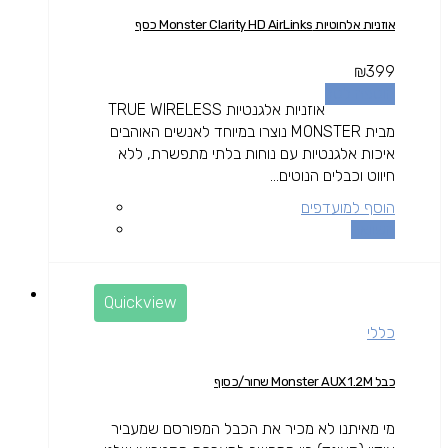
אוזניות אלחוטיות Monster Clarity HD AirLinks כסף
₪
399
הוספה לסל
אוזניות אלגנטיות TRUE WIRELESS
מבית MONSTER נוצרו במיוחד לאנשים האוהבים
איכות אלגנטיות עם נוחות בלתי מתפשרת, ללא
חיווט וכבלים הנוטים...
הוסף למועדפים
השוואה
Quickview
כללי
כבל Monster AUX 1.2M שחור/כסוף
מי מאיתנו לא מכיר את הכבל המפורסם שמעביר