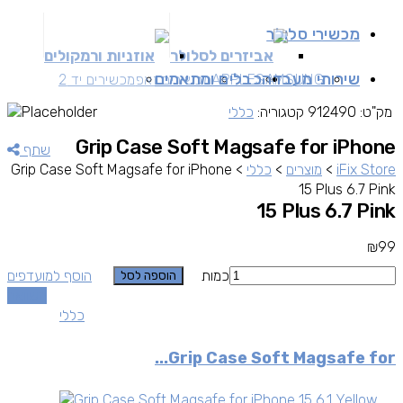
מכשירי סלולר
אביזרים לסלולר
אוזניות ורמקולים
שירותי מעבדה
כבלים ומתאמים
SAMSUNG
APPLE
מכשירים זאפ
מכשירים יד 2
מק"ט:
912490
קטגוריה:
כללי
Grip Case Soft Magsafe for iPhone
שתף
iFix Store
>
מוצרים
>
כללי
>
Grip Case Soft Magsafe for iPhone
15 Plus 6.7 Pink
15 Plus 6.7 Pink
₪
99
כמות
הוסף למועדפים
הוספה לסל
השוואה
כללי
Grip Case Soft Magsafe for...