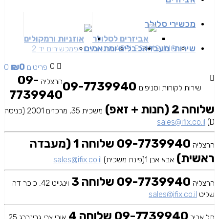
מכשירי סלולר
אביזרים לסלולר
אוזניות ורמקולים
שירותי מעבדה
כבלים ומתאמים
SAMSUNG
APPLE
מכשירים זאפ
מכשירים יד 2
₪
0
0
0 פריטים
09-
הרצליה
09-7739940
שירות לקוחות וסניפים
7739940
שלוחה 2 (חנות + זאפ)
משכית 35, מרכזים 2001 (כניסה
sales@ifix.co.il
D)
09-7739940 שלוחה 1 (מעבדה
הרצליה
ראשית)
אבא אבן 1(פינת משכית)
sales@ifix.co.il
09-7739940 שלוחה 3
הרצליה
וינגייט 42, כיכר דה
שליט
sales@ifix.co.il
09-7739940 שלוחה 4
תל אביב
אורי צבי גרינברג 25