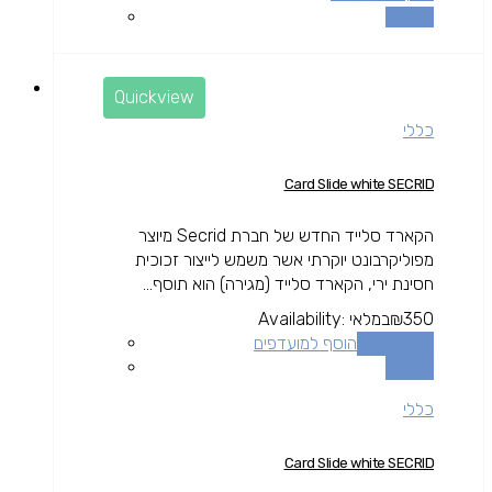
השוואה
Quickview
כללי
Card Slide white SECRID
הקארד סלייד החדש של חברת Secrid מיוצר
מפוליקרבונט יוקרתי אשר משמש לייצור זכוכית
חסינת ירי, הקארד סלייד (מגירה) הוא תוסף...
350
₪
במלאי
Availability:
הוספה לסל
הוסף למועדפים
השוואה
כללי
Card Slide white SECRID