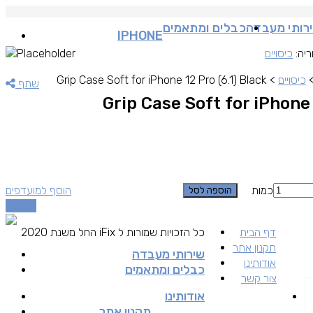
רותי מעבדה
כבלים ומתאמים
IPHONE
ריה:
כיסויים
כיסויים
>
Grip Case Soft for iPhone 12 Pro (6.1) Black
שתף
Grip Case Soft for iPhone 
כמות
הוסף למועדפים
הוספה לסל
השוואה
דף הבית
כל הזכויות שמורות ל iFix החל משנת 2020
תקנון אתר
שירותי מעבדה
אודותינו
כבלים ומתאמים
צור קשר
אודותינו
תקנון אתר