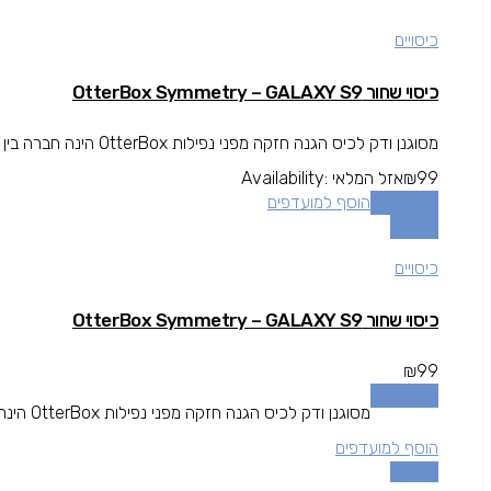
כיסויים
כיסוי שחור OtterBox Symmetry – GALAXY S9
מסוגנן ודק לכיס הגנה חזקה מפני נפילות OtterBox הינה חברה בין המובילות בתחום המגן עולה מעל גובה המסך להגנה מרבית.
99
₪
אזל המלאי
Availability:
מידע נוסף
הוסף למועדפים
השוואה
כיסויים
כיסוי שחור OtterBox Symmetry – GALAXY S9
₪
99
מידע נוסף
מסוגנן ודק לכיס הגנה חזקה מפני נפילות OtterBox הינה חברה בין המובילות בתחום המגן עולה מעל גובה המסך להגנה מרבית.
הוסף למועדפים
השוואה