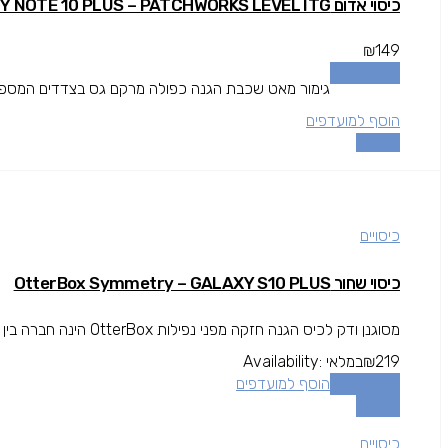
כיסוי אדום GALAXY NOTE 10 PLUS – PATCHWORKS LEVEL ITG
₪
149
הוספה לסל
גימור מאט שכבת הגנה כפולה מרקם גס בצדדים המספק א
הוסף למועדפים
השוואה
כיסויים
כיסוי שחור OtterBox Symmetry – GALAXY S10 PLUS
מסוגנן ודק לכיס הגנה חזקה מפני נפילות OtterBox הינה חברה בין המובילות בתחום המגן עולה מעל גובה המסך להגנה מרבית.
219
₪
במלאי
Availability:
הוספה לסל
הוסף למועדפים
השוואה
כיסויים