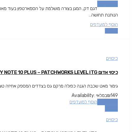
הוספה לסל
דגם דק, המגן בצורה מושלמת על הסמארטפון בעוד מאפשר 
הנותנת תחושה...
הוסף למועדפים
השוואה
כיסויים
כיסוי אדום GALAXY NOTE 10 PLUS – PATCHWORKS LEVEL ITG
גימור מאט שכבת הגנה כפולה מרקם גס בצדדים המספק אחיזה טובה י
149
₪
במלאי
Availability:
הוספה לסל
הוסף למועדפים
השוואה
כיסויים