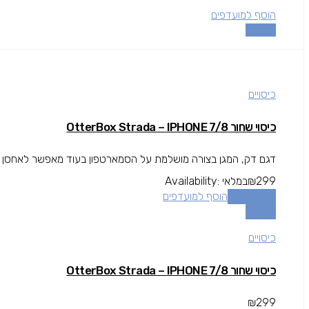
הוסף למועדפים
השוואה
כיסויים
כיסוי שחור OtterBox Strada – IPHONE 7/8
דגם דק, המגן בצורה מושלמת על הסמארטפון בעוד מאפשר לאחסן כרטיס
299
₪
במלאי
Availability:
הוספה לסל
הוסף למועדפים
השוואה
כיסויים
כיסוי שחור OtterBox Strada – IPHONE 7/8
₪
299