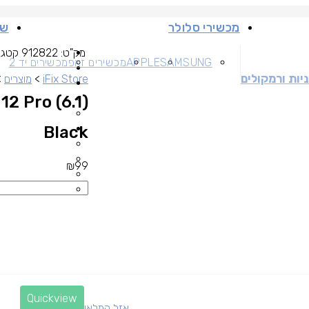
מכשירי סלולר
שי
מק"ט:
912822
קטגו
SAMSUNG
APPLE
מכשירים זאפ
מכשירים יד 2
יות ורמקולים
iFix Store
>
מוצרים
>
12 Pro (6.1)
Black
₪
99
Quickview
אזל המלאי