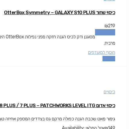
כיסוי שחור OtterBox Symmetry – GALAXY S10 PLUS
₪
219
הוספה לסל
מסוגנן
מרבית.
הוסף למועדפים
השוואה
כיסויים
כיסוי אדום IPHONE 8 PLUS / 7 PLUS – PATCHWORKS LEVEL ITG
גימור מאט שכבת הגנה כפולה מרקם גס בצדדים המספק אחיזה טובה י
149
₪
אזל המלאי
Availability: