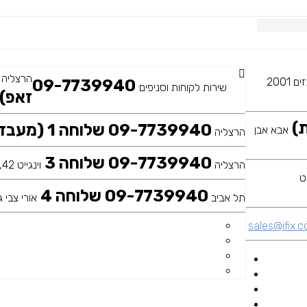
הרצליה
משכית 35, מרכזים 2001
09-7739940
שירות לקוחות וסניפים
זאפ)
09-7739940 שלוחה 1 (מעבדה ראשית)
אבא אבן
הרצליה
09-7739940 שלוחה 3
הרצליה
וינגייט 42, כיכר דה שליט
09-7739940 שלוחה 4
תל אביב
אורי צבי גר
sales@ifix.co