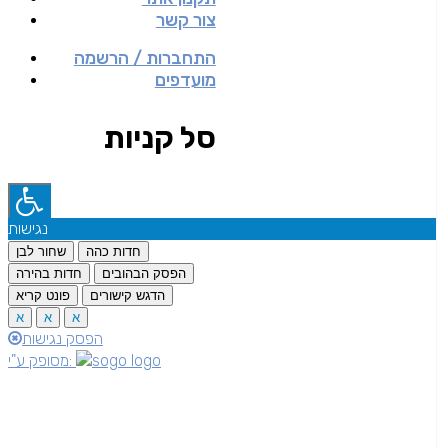
צור קשר
התחברות / הרשמה
מועדפים
סל קניות
נגישות
חדות כהה
שחור לבן
הפסק הבהובים
חדות בהירה
הדגש קישורים
פונט קריא
א
א
א
הפסק נגישות
מסופק ע"י: