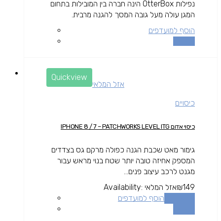
נפילות OtterBox הינה חברה בין המובילות בתחום
המגן עולה מעל גובה המסך להגנה מרבית.
הוסף למועדפים
השוואה
Quickview
אזל המלאי
כיסויים
כיסוי אדום IPHONE 8 / 7 – PATCHWORKS LEVEL ITG
גימור מאט שכבת הגנה כפולה מרקם גס בצדדים
המספק אחיזה טובה יותר שטח בנוי מראש עבור
מגנט לרכב עיצוב פנים...
149
₪
אזל המלאי
Availability:
מידע נוסף
הוסף למועדפים
השוואה