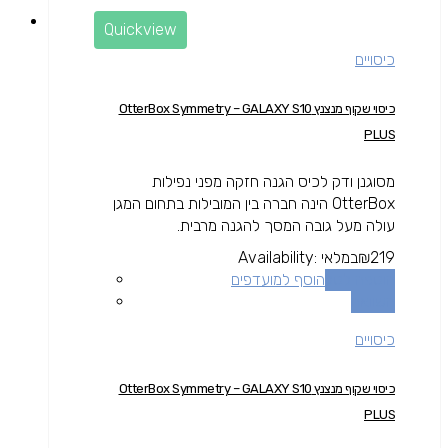
Quickview
כיסויים
כיסוי שקוף מנצנץ OtterBox Symmetry – GALAXY S10
PLUS
מסוגנן ודק לכיס הגנה חזקה מפני נפילות
OtterBox הינה חברה בין המובילות בתחום המגן
עולה מעל גובה המסך להגנה מרבית.
219
₪
במלאי
Availability:
הוספה לסל
הוסף למועדפים
השוואה
כיסויים
כיסוי שקוף מנצנץ OtterBox Symmetry – GALAXY S10
PLUS