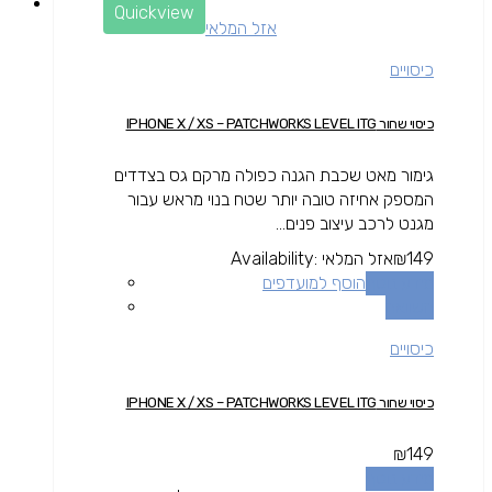
Quickview
אזל המלאי
כיסויים
כיסוי שחור IPHONE X / XS – PATCHWORKS LEVEL ITG
גימור מאט שכבת הגנה כפולה מרקם גס בצדדים
המספק אחיזה טובה יותר שטח בנוי מראש עבור
מגנט לרכב עיצוב פנים...
149
₪
אזל המלאי
Availability:
מידע נוסף
הוסף למועדפים
השוואה
כיסויים
כיסוי שחור IPHONE X / XS – PATCHWORKS LEVEL ITG
₪
149
מידע נוסף