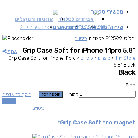
מכשירי סלולר
אביזרים לסלולר
אוזניות ורמקולים
שירותי מעבדה
כבלים ומתאמים
SAMSUNG
APPLE
מכשירים זאפ
מכשירים יד 2
מק"ט:
912599
קטגוריה:
כיסויים
Grip Case Soft for iPhone 11pro 5.8”
שתף
iFix Store
>
מוצרים
>
כיסויים
>
Grip Case Soft for iPhone 11pro
5.8” Black
Black
₪
99
כמות
הוסף למועדפים
הוספה לסל
השוואה
כיסויים
Grip Case Soft *no magnet*...