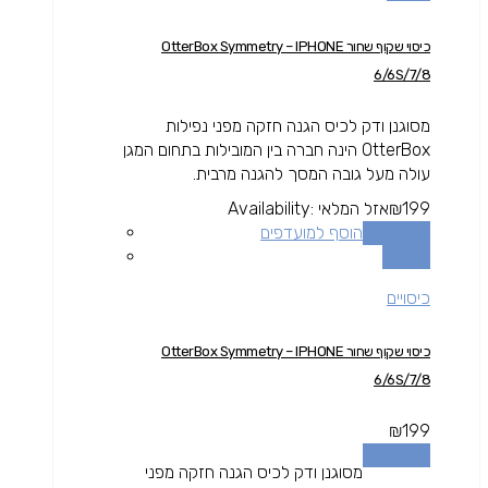
כיסוי שקוף שחור OtterBox Symmetry – IPHONE
6/6S/7/8
מסוגנן ודק לכיס הגנה חזקה מפני נפילות
OtterBox הינה חברה בין המובילות בתחום המגן
עולה מעל גובה המסך להגנה מרבית.
199
₪
אזל המלאי
Availability:
מידע נוסף
הוסף למועדפים
השוואה
כיסויים
כיסוי שקוף שחור OtterBox Symmetry – IPHONE
6/6S/7/8
₪
199
מידע נוסף
מסוגנן ודק לכיס הגנה חזקה מפני