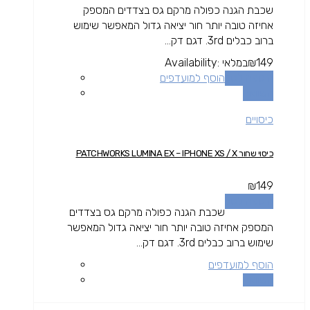
שכבת הגנה כפולה מרקם גס בצדדים המספק
אחיזה טובה יותר חור יציאה גדול המאפשר שימוש
ברוב כבלים 3rd. דגם דק...
149
₪
במלאי
Availability:
הוספה לסל
הוסף למועדפים
השוואה
כיסויים
כיסוי שחור PATCHWORKS LUMINA EX – IPHONE XS / X
₪
149
הוספה לסל
שכבת הגנה כפולה מרקם גס בצדדים
המספק אחיזה טובה יותר חור יציאה גדול המאפשר
שימוש ברוב כבלים 3rd. דגם דק...
הוסף למועדפים
השוואה