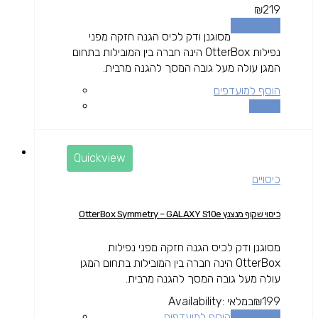
₪
219
הוספה לסל
מסוגנן ודק לכיס הגנה חזקה מפני
נפילות OtterBox הינה חברה בין המובילות בתחום
המגן עולה מעל גובה המסך להגנה מרבית.
הוסף למועדפים
השוואה
Quickview
כיסויים
כיסוי שקוף מנצנץ OtterBox Symmetry – GALAXY S10e
מסוגנן ודק לכיס הגנה חזקה מפני נפילות
OtterBox הינה חברה בין המובילות בתחום המגן
עולה מעל גובה המסך להגנה מרבית.
199
₪
במלאי
Availability:
הוספה לסל
הוסף למועדפים