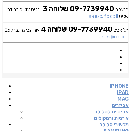
09-7739940 שלוחה 3
הרצליה
וינגייט 42, כיכר דה
שליט
sales@ifix.co.il
09-7739940 שלוחה 4
תל אביב
אורי צבי גרינברג 25
sales@ifix.co.il
IPHONE
IPAD
MAC
אביזרים
אביזרים לסלולר
אוזניות ורמקולים
מכשירי סלולר