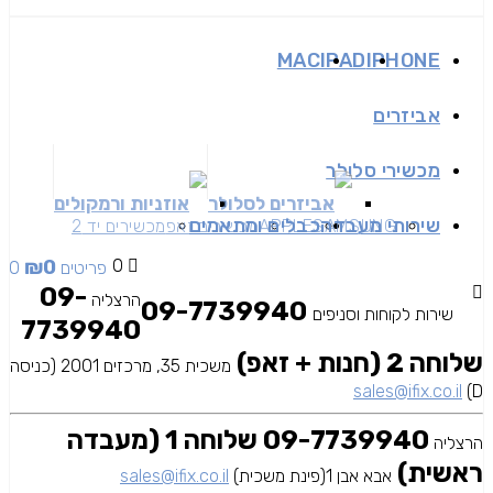
MAC
IPAD
IPHONE
אביזרים
מכשירי סלולר
אביזרים לסלולר
אוזניות ורמקולים
שירותי מעבדה
כבלים ומתאמים
SAMSUNG
APPLE
מכשירים זאפ
מכשירים יד 2
₪
0
0
0 פריטים
09-
הרצליה
09-7739940
שירות לקוחות וסניפים
7739940
שלוחה 2 (חנות + זאפ)
משכית 35, מרכזים 2001 (כניסה
sales@ifix.co.il
D)
09-7739940 שלוחה 1 (מעבדה
הרצליה
ראשית)
אבא אבן 1(פינת משכית)
sales@ifix.co.il