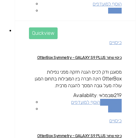
הוסף למועדפים
השוואה
Quickview
כיסויים
כיסוי שחור OtterBox Symmetry – GALAXY S9 PLUS
מסוגנן ודק לכיס הגנה חזקה מפני נפילות
OtterBox הינה חברה בין המובילות בתחום המגן
עולה מעל גובה המסך להגנה מרבית.
219
₪
במלאי
Availability:
הוספה לסל
הוסף למועדפים
השוואה
כיסויים
כיסוי שחור OtterBox Symmetry – GALAXY S9 PLUS