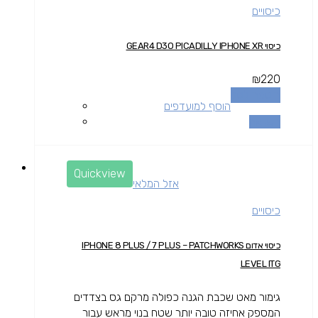
כיסויים
כיסוי GEAR4 D3O PICADILLY IPHONE XR
₪
220
הוספה לסל
הוסף למועדפים
השוואה
Quickview
אזל המלאי
כיסויים
כיסוי אדום IPHONE 8 PLUS / 7 PLUS – PATCHWORKS
LEVEL ITG
גימור מאט שכבת הגנה כפולה מרקם גס בצדדים
המספק אחיזה טובה יותר שטח בנוי מראש עבור