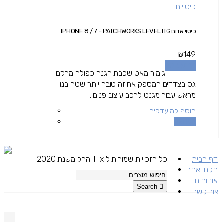
כיסויים
כיסוי אדום IPHONE 8 / 7 – PATCHWORKS LEVEL ITG
₪
149
מידע נוסף
גימור מאט שכבת הגנה כפולה מרקם
גס בצדדים המספק אחיזה טובה יותר שטח בנוי
מראש עבור מגנט לרכב עיצוב פנים...
הוסף למועדפים
השוואה
דף הבית
כל הזכויות שמורות ל iFix החל משנת 2020
תקנון אתר
אודותינו
Search
צור קשר