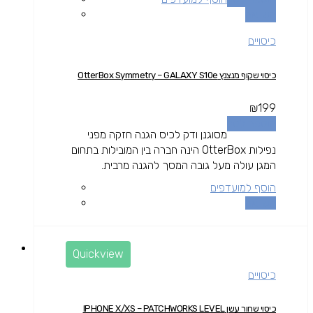
השוואה
כיסויים
כיסוי שקוף מנצנץ OtterBox Symmetry – GALAXY S10e
₪
199
הוספה לסל
מסוגנן ודק לכיס הגנה חזקה מפני
נפילות OtterBox הינה חברה בין המובילות בתחום
המגן עולה מעל גובה המסך להגנה מרבית.
הוסף למועדפים
השוואה
Quickview
כיסויים
כיסוי שחור עשן IPHONE X/XS – PATCHWORKS LEVEL