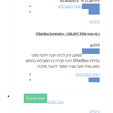
199
₪
במלאי
Availability:
הוספה לסל
הוסף למועדפים
השוואה
כיסויים
כיסוי שקוף OtterBox Symmetry – GALAXY S10e
₪
199
הוספה לסל
מסוגנן ודק לכיס הגנה חזקה מפני
נפילות OtterBox הינה חברה בין המובילות בתחום
המגן עולה מעל גובה המסך להגנה מרבית.
הוסף למועדפים
השוואה
Quickview
אזל המלאי
כיסויים