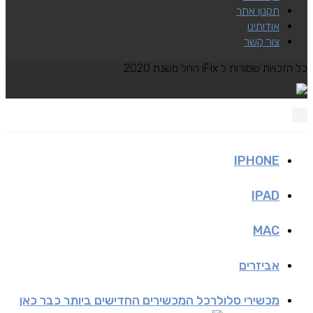
תקנון אתר
אודותינו
צור קשר
כל הזכויות שמורות ל iFix החל משנת 2020
IPHONE
IPAD
MAC
אביזרים
מכשירי סלולר
כל המכשירים החדישים ביותר כבר כאן