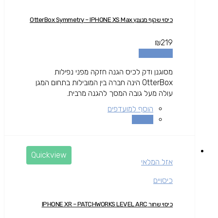
כיסוי שקוף מנצנץ OtterBox Symmetry – IPHONE XS Max
₪
219
הוספה לסל
מסוגנן ודק לכיס הגנה חזקה מפני נפילות
OtterBox הינה חברה בין המובילות בתחום המגן
עולה מעל גובה המסך להגנה מרבית.
הוסף למועדפים
השוואה
Quickview
אזל המלאי
כיסויים
כיסוי שחור IPHONE XR – PATCHWORKS LEVEL ARC