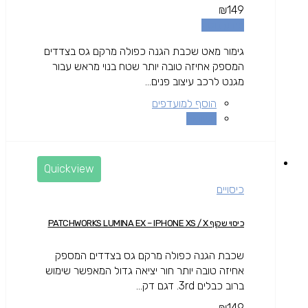
₪
149
מידע נוסף
גימור מאט שכבת הגנה כפולה מרקם גס בצדדים
המספק אחיזה טובה יותר שטח בנוי מראש עבור
מגנט לרכב עיצוב פנים...
הוסף למועדפים
השוואה
Quickview
כיסויים
כיסוי שקוף PATCHWORKS LUMINA EX – IPHONE XS / X
שכבת הגנה כפולה מרקם גס בצדדים המספק
אחיזה טובה יותר חור יציאה גדול המאפשר שימוש
ברוב כבלים 3rd. דגם דק...
₪
149