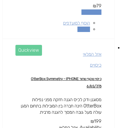
₪
79
הוספה לסל
הוסף למועדפים
השוואה
Quickview
אזל המלאי
כיסויים
כיסוי שקוף שחור OtterBox Symmetry – IPHONE
6/6S/7/8
מסוגנן ודק לכיס הגנה חזקה מפני נפילות
OtterBox הינה חברה בין המובילות בתחום המגן
עולה מעל גובה המסך להגנה מרבית.
₪
199
Availability:
אזל המלאי