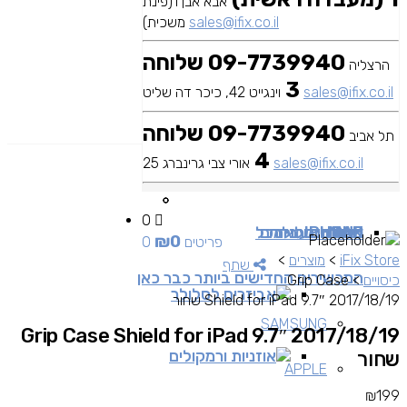
אבא אבן 1(פינת
sales@ifix.co.il
משכית)
09-7739940 שלוחה
הרצליה
3
sales@ifix.co.il
וינגייט 42, כיכר דה שליט
09-7739940 שלוחה
תל אביב
4
sales@ifix.co.il
אורי צבי גרינברג 25
0
MAC
IPAD
אביזרים
IPHONE
מכשירי סלולר
שירותי מעבדה
כבלים ומתאמים
כל
₪
0
0 פריטים
iFix Store
>
מוצרים
>
שתף
המכשירים החדישים ביותר כבר כאן
כיסויים
>
Grip Case
אביזרים לסלולר
Shield for iPad 9.7″ 2017/18/19 שחור
SAMSUNG
Grip Case Shield for iPad 9.7″ 2017/18/19
אוזניות ורמקולים
שחור
APPLE
₪
199