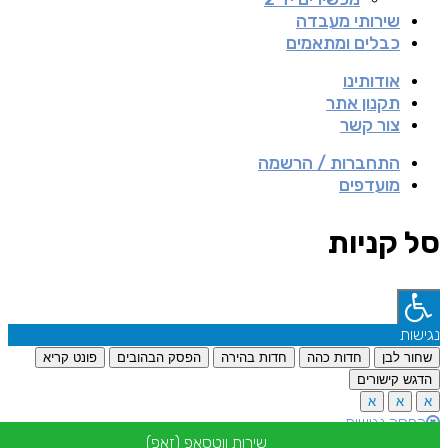
שירותי מעבדה
כבלים ומתאמים
אודותינו
תקנון אתר
צור קשר
התחברות / הרשמה
מועדפים
סל קניות
נגישות
שחור לבן
חדות כהה
חדות בהירה
הפסק הבהובים
פונט קריא
הדגש קישורים
א
א
א
הפסק נגישות
שירות ווטסאפ (זאפ)
מסופק ע"י: