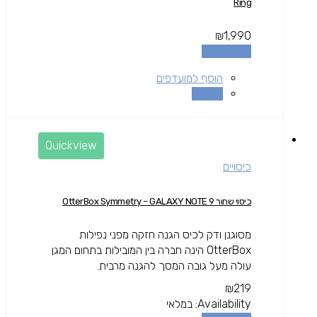
Ring
₪
1,990
הוספה לסל
הוסף למועדפים
השוואה
Quickview
כיסויים
כיסוי שחור OtterBox Symmetry – GALAXY NOTE 9
מסוגנן ודק לכיס הגנה חזקה מפני נפילות
OtterBox הינה חברה בין המובילות בתחום המגן
עולה מעל גובה המסך להגנה מרבית.
₪
219
Availability:
במלאי