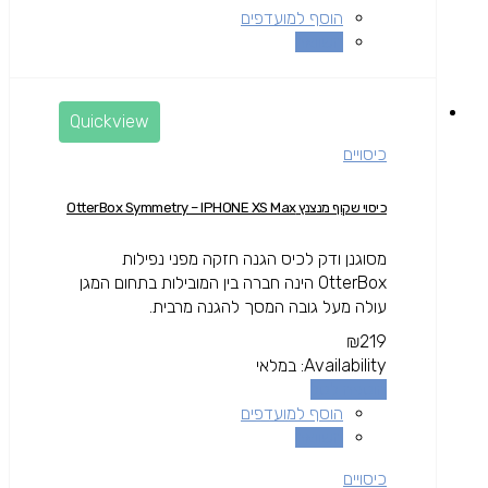
הוסף למועדפים
השוואה
Quickview
כיסויים
כיסוי שקוף מנצנץ OtterBox Symmetry – IPHONE XS Max
מסוגנן ודק לכיס הגנה חזקה מפני נפילות
OtterBox הינה חברה בין המובילות בתחום המגן
עולה מעל גובה המסך להגנה מרבית.
₪
219
Availability:
במלאי
הוספה לסל
הוסף למועדפים
השוואה
כיסויים