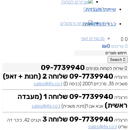
אביזרים לסלולר
שירותי מעבדה
SAMSUNG
כבלים ומתאמים
אוזניות ורמקולים
APPLE
מכשירים זאפ
0
₪
0
0 פריטים
מכשירים יד 2
Search
09-7739940
שירות לקוחות וסניפים
09-7739940 שלוחה 2 (חנות + זאפ)
הרצליה
משכית 35, מרכזים 2001 (כניסה D)
sales@ifix.co.il
09-7739940 שלוחה 1 (מעבדה
הרצליה
ראשית)
אבא אבן 1(פינת משכית)
sales@ifix.co.il
09-7739940 שלוחה 3
הרצליה
וינגייט 42, כיכר דה
שליט
sales@ifix.co.il