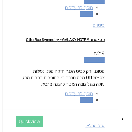
הוספה לסל
הוסף למועדפים
השוואה
כיסויים
כיסוי שחור OtterBox Symmetry – GALAXY NOTE 9
₪
219
הוספה לסל
מסוגנן ודק לכיס הגנה חזקה מפני נפילות
OtterBox הינה חברה בין המובילות בתחום המגן
עולה מעל גובה המסך להגנה מרבית.
הוסף למועדפים
השוואה
Quickview
אזל המלאי