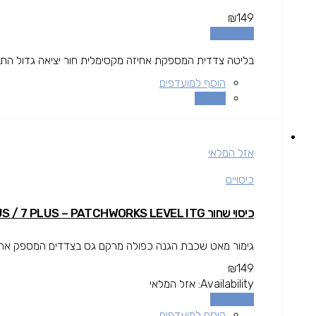
₪
149
מידע נוסף
בליטה צדדית המספקת אחיזה מקסימלית חור יציאה גדול התואם לרוב כבלים של 3rd party גימור קד
הוסף למועדפים
השוואה
אזל המלאי
כיסויים
כיסוי שחור IPHONE 8 PLUS / 7 PLUS – PATCHWORKS LEVEL ITG
גימור מאט שכבת הגנה כפולה מרקם גס בצדדים המספק אחיזה 
₪
149
Availability:
אזל המלאי
מידע נוסף
הוסף למועדפים