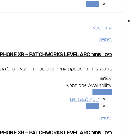
השוואה
אזל המלאי
כיסויים
כיסוי שחור IPHONE XR – PATCHWORKS LEVEL ARC
בליטה צדדית המספקת אחיזה מקסימלית חור יציאה גדול התואם לרוב כבלים של 3rd party גימור קד
₪
149
Availability:
אזל המלאי
מידע נוסף
הוסף למועדפים
השוואה
כיסויים
כיסוי שחור IPHONE XR – PATCHWORKS LEVEL ARC