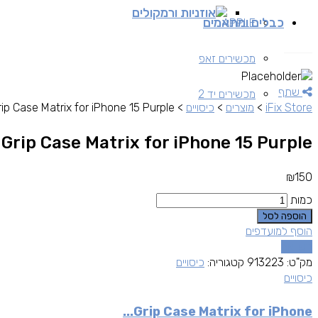
אוזניות ורמקולים
כבלים ומתאמים
APPLE
מכשירים זאפ
שתף
מכשירים יד 2
iFix Store
>
מוצרים
>
כיסויים
>
rip Case Matrix for iPhone 15 Purple
Grip Case Matrix for iPhone 15 Purple
₪
150
כמות
הוספה לסל
הוסף למועדפים
השוואה
מק"ט:
913223
קטגוריה:
כיסויים
כיסויים
Grip Case Matrix for iPhone...