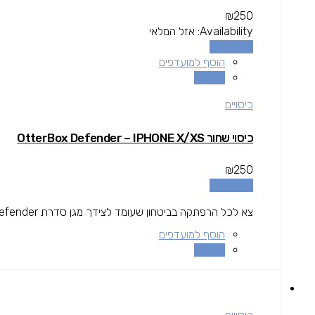
₪
250
Availability:
אזל המלאי
מידע נוסף
הוסף למועדפים
השוואה
כיסויים
כיסוי שחור OtterBox Defender – IPHONE X/XS
₪
250
מידע נוסף
צא לכל הרפתקה בביטחון שעומד לצידך מגן סדרת Defender.
הוסף למועדפים
השוואה