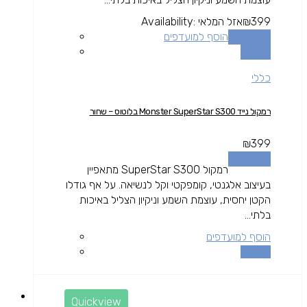
399
₪
אזל המלאי
Availability:
מידע נוסף
הוסף למועדפים
השוואה
כללי
רמקול נייד Monster SuperStar S300 בלוטוס – שחור
₪
399
מידע נוסף
רמקול SuperStar S300 מתאפיין
בעיצוב אלגנטי, קומפקטי וקל לנשיאה. על אף גודלו
הקטן יחסית, עוצמת השמע וניקיון הצליל באיכות
בלתי...
הוסף למועדפים
השוואה
Quickview