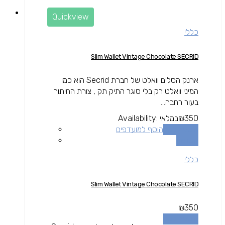
Quickview
כללי
Slim Wallet Vintage Chocolate SECRID
ארנק הסלים וואלט של חברת Secrid הוא כמו
המיני וואלט רק בלי סוגר התיק תק , צורת החיתוך
בעור רחבה...
350
₪
במלאי
Availability:
הוספה לסל
הוסף למועדפים
השוואה
כללי
Slim Wallet Vintage Chocolate SECRID
₪
350
הוספה לסל