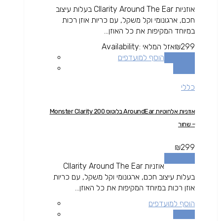
אוזניות Cllarity Around The Ear בעלות עיצוב
חכם, ארגונומי וקל משקל, עם כריות אוזן רכות
במיוחד המקיפות את כל האוזן...
299
₪
אזל המלאי
Availability:
מידע נוסף
הוסף למועדפים
השוואה
כללי
אוזניות אלחוטיות AroundEar בלוטוס Monster Clarity 200
– שחור
₪
299
מידע נוסף
אוזניות Cllarity Around The Ear
בעלות עיצוב חכם, ארגונומי וקל משקל, עם כריות
אוזן רכות במיוחד המקיפות את כל האוזן...
הוסף למועדפים
השוואה