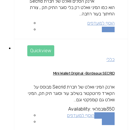
ארנק הסלים וואלט של חברת Secrid
הוא כמו המיני וואלט רק בלי סוגר התיק תק , צורת
החיתוך בעור רחבה...
הוסף למועדפים
השוואה
Quickview
כללי
Mini Wallet Original -Bordeaux SECRID
ארנק המיני וואלט של חברת Secrid מבוסס על
הקארד פרוטקטור בשילוב עור וסוגר תיק תק, המיני
וואלט גם קומפקטי וגם...
350
₪
במלאי
Availability:
הוספה לסל
הוסף למועדפים
השוואה