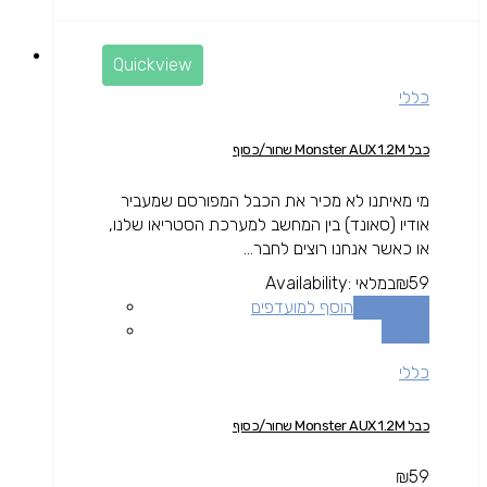
Quickview
כללי
כבל Monster AUX 1.2M שחור/כסוף
מי מאיתנו לא מכיר את הכבל המפורסם שמעביר
אודיו (סאונד) בין המחשב למערכת הסטריאו שלנו,
או כאשר אנחנו רוצים לחבר...
59
₪
במלאי
Availability:
הוספה לסל
הוסף למועדפים
השוואה
כללי
כבל Monster AUX 1.2M שחור/כסוף
₪
59