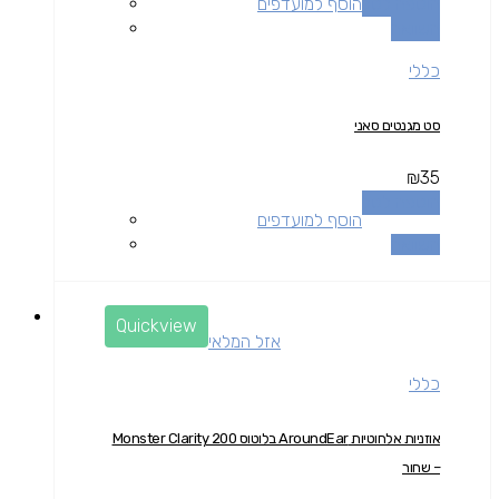
הוספה לסל
הוסף למועדפים
השוואה
כללי
סט מגנטים סאני
₪
35
הוספה לסל
הוסף למועדפים
השוואה
Quickview
אזל המלאי
כללי
אוזניות אלחוטיות AroundEar בלוטוס Monster Clarity 200
– שחור