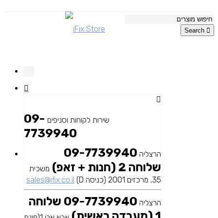
Search
09-
שירות לקוחות וסניפים
7739940
09-7739940
הרצליה
שלוחה 2 (חנות + זאפ)
משכית
35, מרכזים 2001 (כניסה D)
sales@ifix.co.il
09-7739940 שלוחה
הרצליה
1 (מעבדה ראשית)
אבא אבן 1(פינת