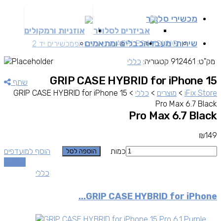
מכשירי סלולר
אביזרים לסלולר
אוזניות ורמקולים
שירותי מעבדה
כבלים ומתאמים
SAMSUNG
APPLE
מכשירים זאפ
מכשירים יד 2
מק"ט:
912461
קטגוריה:
כללי
GRIP CASE HYBRID for iPhone 15
שתף
iFix Store
>
מוצרים
>
כללי
>
GRIP CASE HYBRID for iPhone 15
Pro Max 6.7 Black
Pro Max 6.7 Black
₪
149
כמות
הוסף למועדפים
הוספה לסל
השוואה
כללי
GRIP CASE HYBRID for iPhone...