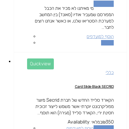
הוספה לסל
מי מאיתנו לא מכיר את הכבל
המפורסם שמעביר אודיו (סאונד) בין המחשב
למערכת הסטריאו שלנו, או כאשר אנחנו רוצים
לחבר...
הוסף למועדפים
השוואה
Quickview
כללי
Card Slide Black SECRID
הקארד סלייד החדש של חברת Secrid מיוצר
מפוליקרבונט יוקרתי אשר משמש לייצור זכוכית
חסינת ירי, הקארד סלייד (מגירה) הוא תוסף...
350
₪
במלאי
Availability:
הוספה לסל
הוסף למועדפים