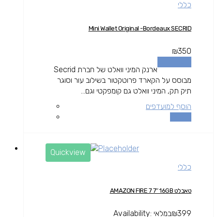
כללי
Mini Wallet Original -Bordeaux SECRID
₪
350
הוספה לסל
ארנק המיני וואלט של חברת Secrid
מבוסס על הקארד פרוטקטור בשילוב עור וסוגר
תיק תק, המיני וואלט גם קומפקטי וגם...
הוסף למועדפים
השוואה
Quickview
כללי
טאבלט AMAZON FIRE 7 7″ 16GB
399
₪
במלאי
Availability: