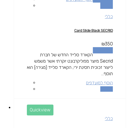
השוואה
כללי
Card Slide Black SECRID
₪
350
הוספה לסל
הקארד סלייד החדש של חברת
Secrid מיוצר מפוליקרבונט יוקרתי אשר משמש
לייצור זכוכית חסינת ירי, הקארד סלייד (מגירה) הוא
תוסף...
הוסף למועדפים
השוואה
Quickview
כללי