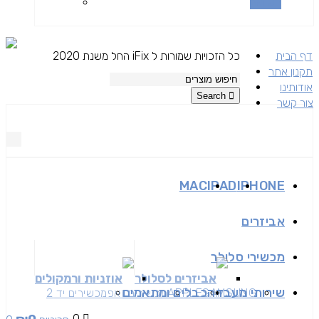
השוואה
דף הבית
כל הזכויות שמורות ל iFix החל משנת 2020
תקנון אתר
אודותינו
Search
צור קשר
MAC
IPAD
IPHONE
אביזרים
מכשירי סלולר
אביזרים לסלולר
אוזניות ורמקולים
שירותי מעבדה
כבלים ומתאמים
SAMSUNG
APPLE
מכשירים זאפ
מכשירים יד 2
0