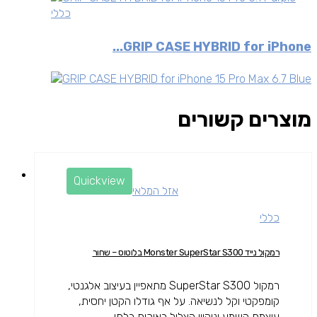
כללי
GRIP CASE HYBRID for iPhone...
מוצרים קשורים
Quickview
אזל המלאי
כללי
רמקול נייד Monster SuperStar S300 בלוטוס – שחור
רמקול SuperStar S300 מתאפיין בעיצוב אלגנטי,
קומפקטי וקל לנשיאה. על אף גודלו הקטן יחסית,
עוצמת השמע וניקיון הצליל באיכות בלתי...