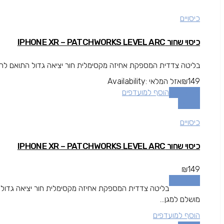
כיסויים
כיסוי שחור IPHONE XR – PATCHWORKS LEVEL ARC
בליטה צדדית המספקת אחיזה מקסימלית חור יציאה גדול התואם לרוב כבלים של 3rd party גימור קדמי שמתאים 
149
₪
אזל המלאי
Availability:
מידע נוסף
הוסף למועדפים
השוואה
כיסויים
כיסוי שחור IPHONE XR – PATCHWORKS LEVEL ARC
₪
149
מידע נוסף
מושלם למגן...
הוסף למועדפים