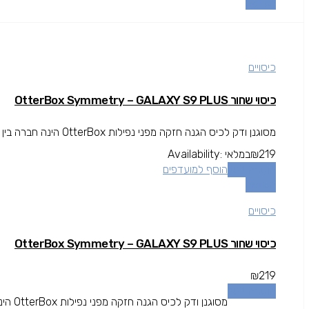
השוואה
כיסויים
כיסוי שחור OtterBox Symmetry – GALAXY S9 PLUS
מסוגנן ודק לכיס הגנה חזקה מפני נפילות OtterBox הינה חברה בין המובילות בתחום המגן עולה מעל גובה המסך להגנה מרבית.
219
₪
במלאי
Availability:
הוספה לסל
הוסף למועדפים
השוואה
כיסויים
כיסוי שחור OtterBox Symmetry – GALAXY S9 PLUS
₪
219
הוספה לסל
מסוגנן