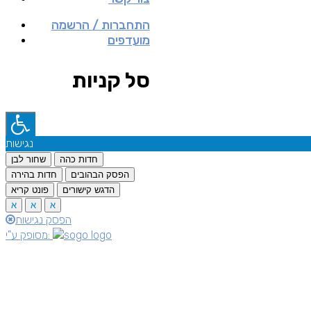
התחברות / הרשמה
מועדפים
סל קניות
נגישות
חדות כהה
שחור לבן
הפסק הבהובים
חדות בהירה
הדגש קישורים
פונט קריא
א
א
א
הפסק נגישות
מסופק ע"י: