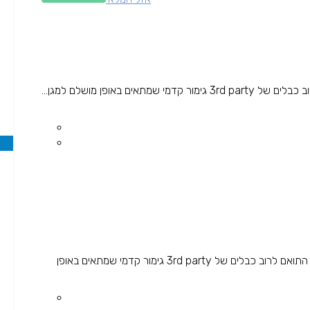
באופן מושלם למגן...
בליטה צדדית המספקת אחיזה מקסימלית חור יציאה גדול התואם לרוב כבלים של 3rd party גימור קדמי שמתאים באופן