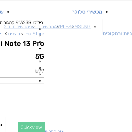
מכשירי סלולר
שי
מק"ט:
913238
קטגוריה
SAMSUNG
APPLE
מכשירים זאפ
מכשירים יד 2
יות ורמקולים
iFix Store
>
מוצרים
>
כיס
i Note 13 Pro
5G
₪
99
Quickview
אזל המלאי