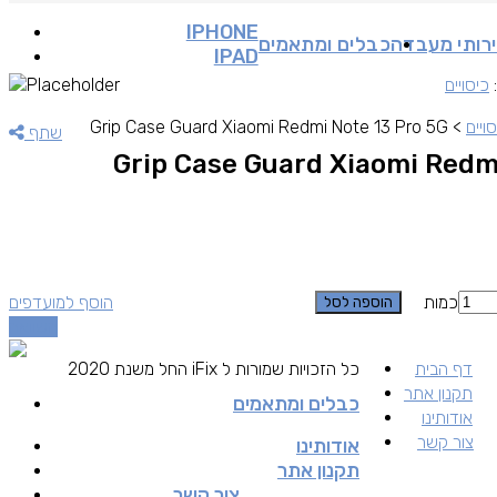
IPHONE
רותי מעבדה
כבלים ומתאמים
IPAD
:
כיסויים
ויים
>
Grip Case Guard Xiaomi Redmi Note 13 Pro 5G
שתף
Grip Case Guard Xiaomi Redm
כמות
הוסף למועדפים
הוספה לסל
השוואה
דף הבית
כל הזכויות שמורות ל iFix החל משנת 2020
תקנון אתר
כבלים ומתאמים
אודותינו
צור קשר
אודותינו
תקנון אתר
צור קשר