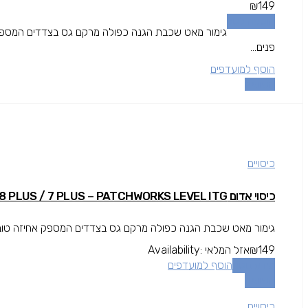
₪
149
הוספה לסל
גימור מאט שכבת הגנה כפולה מרקם גס בצדדים המספק 
פנים...
הוסף למועדפים
השוואה
כיסויים
כיסוי אדום IPHONE 8 PLUS / 7 PLUS – PATCHWORKS LEVEL ITG
גימור מאט שכבת הגנה כפולה מרקם גס בצדדים המספק אחיזה טובה י
149
₪
אזל המלאי
Availability:
מידע נוסף
הוסף למועדפים
השוואה
כיסויים