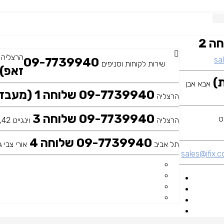
09-7739940 שלוחה 2
הרצליה
sal
09-7739940
שירות לקוחות וסניפים
זאפ)
אבא אבן
09-7739940 שלוחה 1 (מעבדה ראשית)
הרצליה
09-7739940 שלוחה 3
הרצליה
וינגייט 42, כיכר דה שליט
09-7739940 שלוחה 4
תל אביב
אורי צבי גר
sales@ifix.co