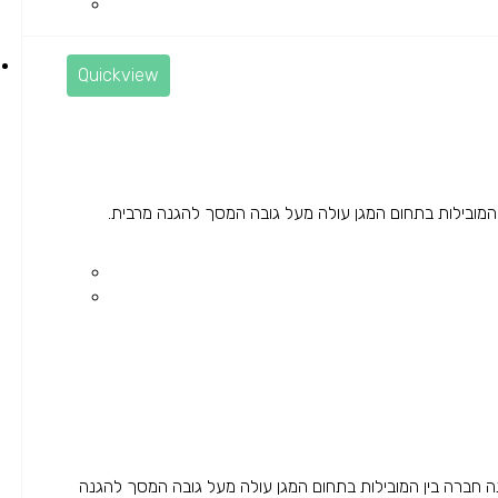
Quickview
 ודק לכיס הגנה חזקה מפני נפילות OtterBox הינה חברה בין המובילות בתחום המגן עולה מעל גובה המסך להגנה