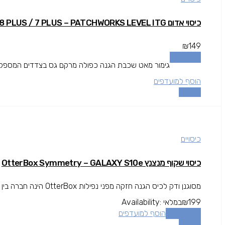
כיסוי אדום IPHONE 8 PLUS / 7 PLUS – PATCHWORKS LEVEL ITG
₪
149
מידע נוסף
גימור מאט שכבת הגנה כפולה מרקם גס בצדדים המספק אחי
הוסף למועדפים
השוואה
כיסויים
כיסוי שקוף מנצנץ OtterBox Symmetry – GALAXY S10e
מסוגנן ודק לכיס הגנה חזקה מפני נפילות OtterBox הינה חברה בין המובילות בתחום המגן עולה מעל גובה המסך להגנה מרבית.
199
₪
במלאי
Availability:
הוספה לסל
הוסף למועדפים
השוואה