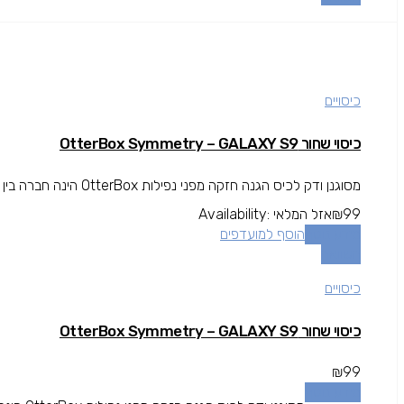
כיסויים
כיסוי שחור OtterBox Symmetry – GALAXY S9
מסוגנן ודק לכיס הגנה חזקה מפני נפילות OtterBox הינה חברה בין המובילות בתחום המגן עולה מעל גובה המסך להגנה מרבית.
99
₪
אזל המלאי
Availability:
מידע נוסף
הוסף למועדפים
השוואה
כיסויים
כיסוי שחור OtterBox Symmetry – GALAXY S9
₪
99
מידע נוסף