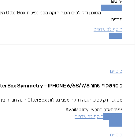
₪
219
הוספה לסל
מסוגנן
מרבית.
הוסף למועדפים
השוואה
כיסויים
כיסוי שקוף שחור OtterBox Symmetry – IPHONE 6/6S/7/8
מסוגנן ודק לכיס הגנה חזקה מפני נפילות OtterBox הינה חברה בין המובילות בתחום המגן עולה מעל גובה המסך להגנה מרבית.
199
₪
אזל המלאי
Availability:
מידע נוסף
הוסף למועדפים
השוואה
כיסויים