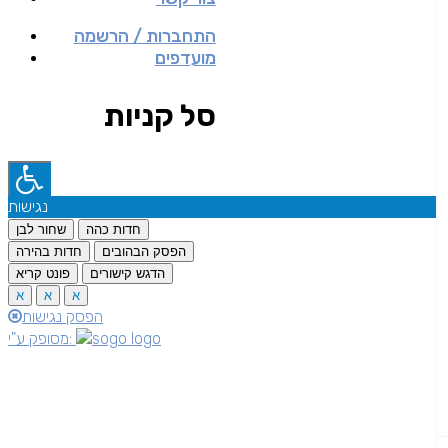
התחברות / הרשמה
מועדפים
סל קניות
נגישות
חדות כהה
שחור לבן
הפסק הבהובים
חדות בהירה
הדגש קישורים
פונט קריא
א
א
א
הפסק נגישות
מסופק ע"י: