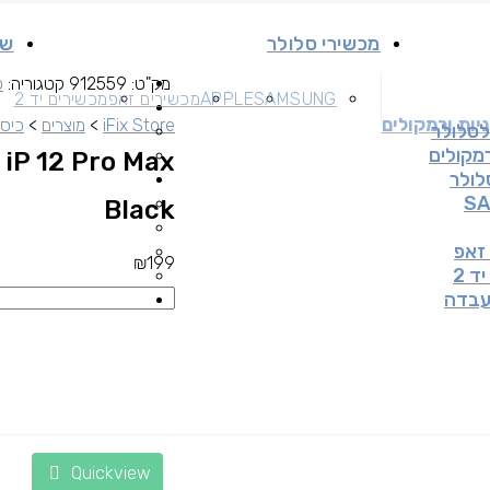
מכשירי סלולר
שי
מק"ט:
912559
קטגוריה:
כ
SAMSUNG
APPLE
מכשירים זאפ
מכשירים יד 2
יות ורמקולים
iFix Store
>
מוצרים
>
כיסו
לסלולר
רמקולים
 iP 12 Pro Max
לולר
S
Black
זאפ
₪
199
ד 2
עבדה
Quickview