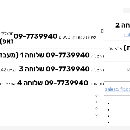
09-7739940 שלוחה 2
הרצליה
sal
09-7739940
שירות לקוחות וסניפים
זאפ)
אבא אבן
09-7739940 שלוחה 1 (מעבדה ראשית)
הרצליה
09-7739940 שלוחה 3
הרצליה
וינגייט 42, כיכר דה שליט
09-7739940 שלוחה 4
תל אביב
אורי צבי גר
sales@ifix.co