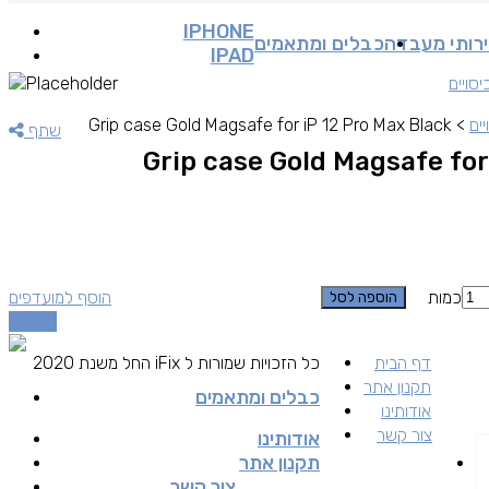
IPHONE
רותי מעבדה
כבלים ומתאמים
IPAD
יסויים
יים
>
Grip case Gold Magsafe for iP 12 Pro Max Black
שתף
Grip case Gold Magsafe for
כמות
הוסף למועדפים
הוספה לסל
השוואה
דף הבית
כל הזכויות שמורות ל iFix החל משנת 2020
תקנון אתר
כבלים ומתאמים
אודותינו
צור קשר
אודותינו
תקנון אתר
צור קשר