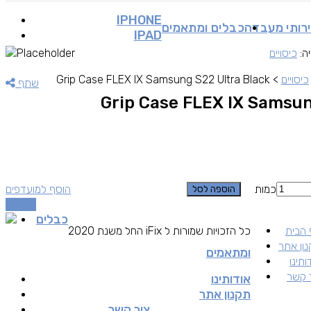
IPHONE
רותי מעבדה
כבלים ומתאמים
IPAD
ה:
כיסויים
כיסויים
>
Grip Case FLEX IX Samsung S22 Ultra Black
שתף
Grip Case FLEX IX Samsun
כמות
הוסף למועדפים
הוספה לסל
השוואה
כבלים
הבית
כל הזכויות שמורות ל iFix החל משנת 2020
ון אתר
ומתאמים
ותינו
 קשר
אודותינו
תקנון אתר
צור קשר