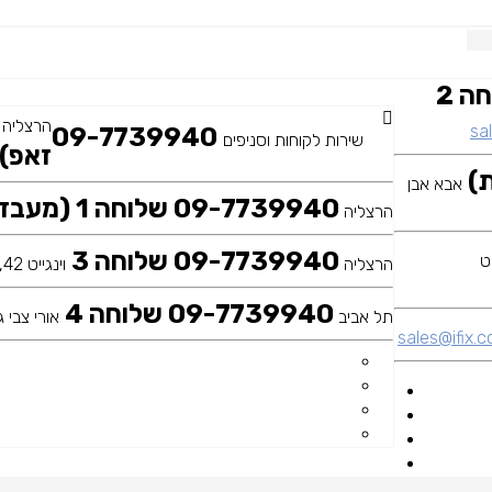
09-7739940 שלוחה 2
הרצליה
sal
09-7739940
שירות לקוחות וסניפים
זאפ)
אבא אבן
09-7739940 שלוחה 1 (מעבדה ראשית)
הרצליה
09-7739940 שלוחה 3
הרצליה
וינגייט 42, כיכר דה שליט
09-7739940 שלוחה 4
תל אביב
אורי צבי גר
sales@ifix.co