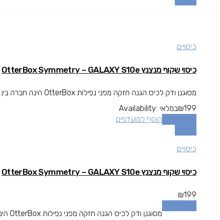
השוואה
כיסויים
כיסוי שקוף מנצנץ OtterBox Symmetry – GALAXY S10e
מסוגנן ודק לכיס הגנה חזקה מפני נפילות OtterBox הינה חברה בין המובילות בתחום המגן עולה מעל גובה המסך להגנה מרבית.
199
₪
במלאי
Availability:
הוספה לסל
הוסף למועדפים
השוואה
כיסויים
כיסוי שקוף מנצנץ OtterBox Symmetry – GALAXY S10e
₪
199
הוספה לסל
מסוגנן