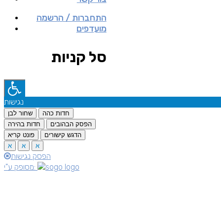
התחברות / הרשמה
מועדפים
סל קניות
נגישות
חדות כהה
שחור לבן
הפסק הבהובים
חדות בהירה
הדגש קישורים
פונט קריא
א
א
א
הפסק נגישות
מסופק ע"י: