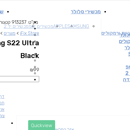
מכשירי סלולר
שי
מק"ט:
913237
קטגורי
SAMSUNG
APPLE
מכשירים זאפ
מכשירים יד 2
יות ורמקולים
iFix Store
>
מוצרים
>
לולר
קולים
g S22 Ultra
לר
Black
פ
₪
99
דה
דף 
תקנ
אוד
צור
Quickview
אזל המלאי