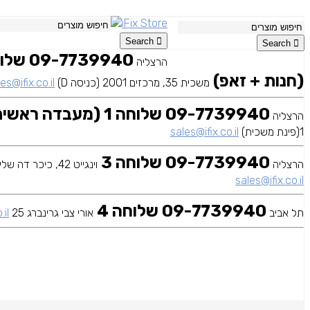
Search
Search
הרצליה
(חנות + זאפ)
משכית 35, מרכזים 2001 (כניסה D)
es@ifix.co.il
09-7739940 שלוחה 1 (מעבדה ראשית)
הרצליה
1(פינת משכית)
sales@ifix.co.il
09-7739940 שלוחה 3
הרצליה
וינגייט 42, כיכר דה שליט
sales@ifix.co.il
09-7739940 שלוחה 4
תל אביב
אורי צבי גרינברג 25
.il