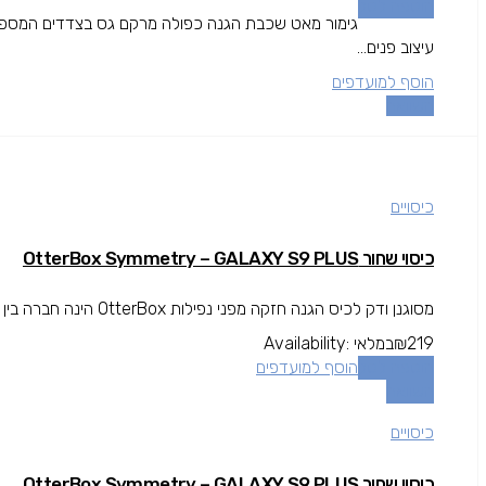
הוספה לסל
גימור מאט שכבת הגנה כפולה מרקם גס בצדדים המספק 
עיצוב פנים...
הוסף למועדפים
השוואה
כיסויים
כיסוי שחור OtterBox Symmetry – GALAXY S9 PLUS
מסוגנן ודק לכיס הגנה חזקה מפני נפילות OtterBox הינה חברה בין המובילות בתחום המגן עולה מעל גובה המסך להגנה מרבית.
219
₪
במלאי
Availability:
הוספה לסל
הוסף למועדפים
השוואה
כיסויים
כיסוי שחור OtterBox Symmetry – GALAXY S9 PLUS