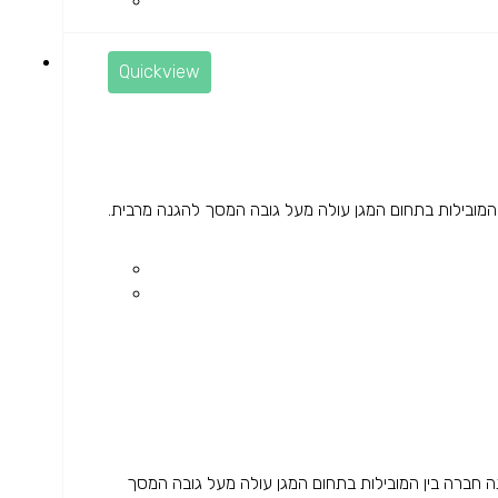
Quickview
 ודק לכיס הגנה חזקה מפני נפילות OtterBox הינה חברה בין המובילות בתחום המגן עולה מעל גובה המסך