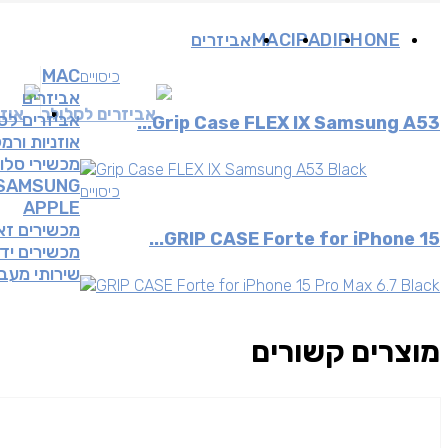
IPHONE
IPAD
MAC
אביזרים
MAC
כיסויים
אביזרים
אביזרים לסלולר
אוזנ
אביזרים לס
Grip Case FLEX IX Samsung A53...
אוזניות ורמ
מכשירי סלו
SAMSUNG
כיסויים
APPLE
מכשירים זא
GRIP CASE Forte for iPhone 15...
מכשירים יד 2
שירותי מעב
מוצרים קשורים