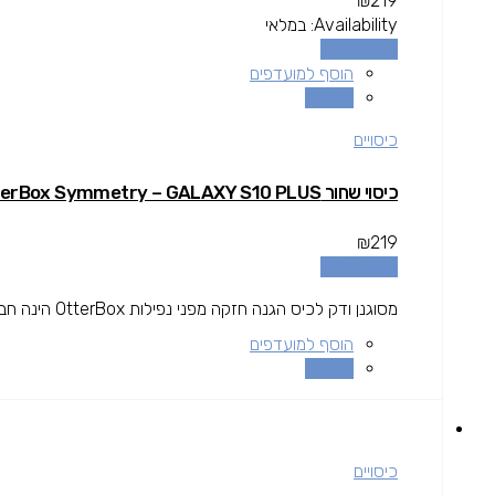
₪
219
Availability:
במלאי
הוספה לסל
הוסף למועדפים
השוואה
כיסויים
כיסוי שחור OtterBox Symmetry – GALAXY S10 PLUS
₪
219
הוספה לסל
מסוגנן ודק לכיס הגנה חזקה מפני נפילות OtterBox הינה חברה בין המובילות בתחום המגן עולה מעל גובה המסך להגנה מרבית.
הוסף למועדפים
השוואה
כיסויים