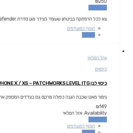
₪
250
מידע נוסף
צא לכל הרפתקה בביטחון שעומד לצידך מגן סדרת Defender.
הוסף למועדפים
השוואה
אזל המלאי
כיסויים
כיסוי לבן IPHONE X / XS – PATCHWORKS LEVEL ITG
גימור מאט שכבת הגנה כפולה מרקם גס בצדדים המספק אחיזה 
₪
149
Availability:
אזל המלאי
מידע נוסף
הוסף למועדפים
השוואה