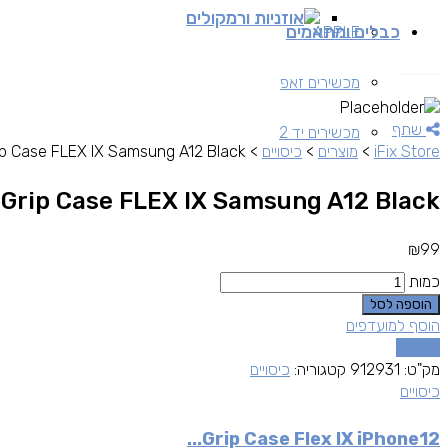
אוזניות ורמקולים
כבלים ומתאמים
APPLE
מכשירים זאפ
שתף
מכשירים יד 2
iFix Store
>
מוצרים
>
כיסויים
>
ip Case FLEX IX Samsung A12 Black
Grip Case FLEX IX Samsung A12 Black
₪
99
כמות
הוספה לסל
הוסף למועדפים
השוואה
מק"ט:
912931
קטגוריה:
כיסויים
כיסויים
Grip Case Flex IX iPhone12...