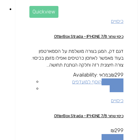
Quickview
כיסויים
כיסוי שחור OtterBox Strada – IPHONE 7/8
דגם דק, המגן בצורה מושלמת על הסמארטפון
בעוד מאפשר לאחסן כרטיסים ואפילו מזומן בכיסוי.
צורה חיצונית רזה וחלקה הנותנת תחושה...
299
₪
במלאי
Availability:
הוספה לסל
הוסף למועדפים
השוואה
כיסויים
כיסוי שחור OtterBox Strada – IPHONE 7/8
₪
299
הוספה לסל