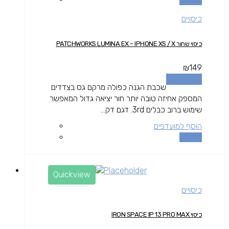
כיסויים
כיסוי שחור PATCHWORKS LUMINA EX – IPHONE XS / X
₪
149
הוספה לסל
שכבת הגנה כפולה מרקם גס בצדדים
המספק אחיזה טובה יותר חור יציאה גדול המאפשר
שימוש ברוב כבלים 3rd. דגם דק...
הוסף למועדפים
השוואה
Quickview
כיסויים
כיסוי IRON SPACE IP 13 PRO MAX