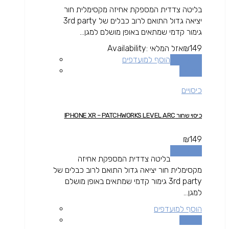
בליטה צדדית המספקת אחיזה מקסימלית חור
יציאה גדול התואם לרוב כבלים של 3rd party
גימור קדמי שמתאים באופן מושלם למגן...
149
₪
אזל המלאי
Availability:
מידע נוסף
הוסף למועדפים
השוואה
כיסויים
כיסוי שחור IPHONE XR – PATCHWORKS LEVEL ARC
₪
149
מידע נוסף
בליטה צדדית המספקת אחיזה
מקסימלית חור יציאה גדול התואם לרוב כבלים של
3rd party גימור קדמי שמתאים באופן מושלם
למגן...
הוסף למועדפים
השוואה