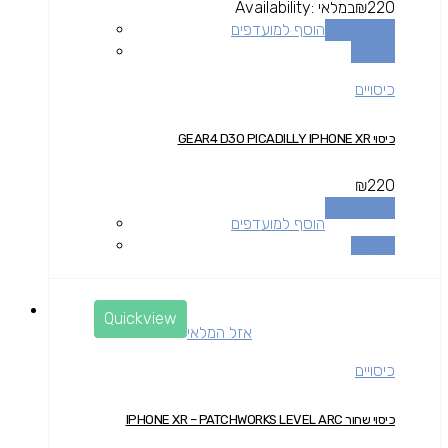
220
₪
במלאי
Availability:
הוספה לסל
הוסף למועדפים
השוואה
כיסויים
כיסוי GEAR4 D3O PICADILLY IPHONE XR
₪
220
הוספה לסל
הוסף למועדפים
השוואה
Quickview
אזל המלאי
כיסויים
כיסוי שחור IPHONE XR – PATCHWORKS LEVEL ARC