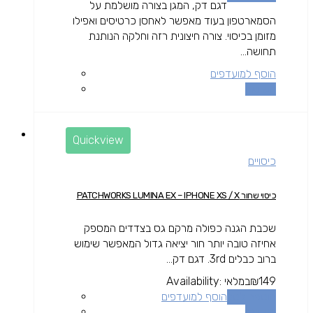
דגם דק, המגן בצורה מושלמת על
הסמארטפון בעוד מאפשר לאחסן כרטיסים ואפילו
מזומן בכיסוי. צורה חיצונית רזה וחלקה הנותנת
תחושה...
הוסף למועדפים
השוואה
Quickview
כיסויים
כיסוי שחור PATCHWORKS LUMINA EX – IPHONE XS / X
שכבת הגנה כפולה מרקם גס בצדדים המספק
אחיזה טובה יותר חור יציאה גדול המאפשר שימוש
ברוב כבלים 3rd. דגם דק...
149
₪
במלאי
Availability:
הוספה לסל
הוסף למועדפים
השוואה