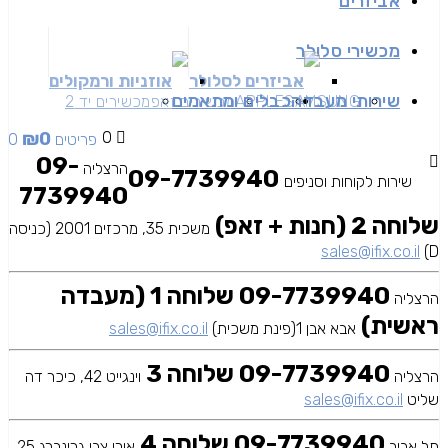
אביזרים
מכשירי סלולר
אביזרים לסלולר
אוזניות ורמקולים
שירותי מעבדה
כבלים ומתאמים
SAMSUNG
APPLE
מכשירים זאפ
מכשירים יד 2
₪
0
0
0 פריטים
09-
הרצליה
09-7739940
שירות לקוחות וסניפים
7739940
שלוחה 2 (חנות + זאפ)
משכית 35, מרכזים 2001 (כניסה
sales@ifix.co.il
D)
09-7739940 שלוחה 1 (מעבדה
הרצליה
ראשית)
אבא אבן 1(פינת משכית)
sales@ifix.co.il
09-7739940 שלוחה 3
הרצליה
וינגייט 42, כיכר דה
שליט
sales@ifix.co.il
09-7739940 שלוחה 4
תל אביב
אורי צבי גרינברג 25