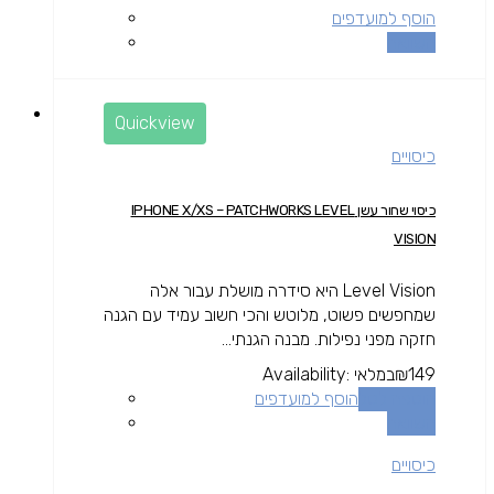
הוסף למועדפים
השוואה
Quickview
כיסויים
כיסוי שחור עשן IPHONE X/XS – PATCHWORKS LEVEL
VISION
Level Vision היא סידרה מושלת עבור אלה
שמחפשים פשוט, מלוטש והכי חשוב עמיד עם הגנה
חזקה מפני נפילות. מבנה הגנתי...
149
₪
במלאי
Availability:
הוספה לסל
הוסף למועדפים
השוואה
כיסויים