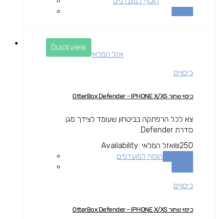
הוסף למועדפים
השוואה
Quickview
אזל המלאי
כיסויים
כיסוי שחור OtterBox Defender – IPHONE X/XS
צא לכל הרפתקה בביטחון שעומד לצידך מגן
סדרת Defender.
250
₪
אזל המלאי
Availability:
מידע נוסף
הוסף למועדפים
השוואה
כיסויים
כיסוי שחור OtterBox Defender – IPHONE X/XS