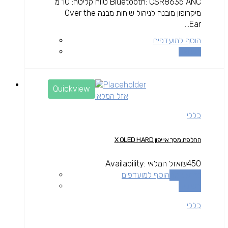
Bluetooth: CSR8635 ANC טווח קליטה: 10 מ'
מיקרופון מובנה לניהול שיחות מבנה Over the
Ear...
הוסף למועדפים
השוואה
Quickview
אזל המלאי
כללי
החלפת מסך איייפון X OLED HARD
450
₪
אזל המלאי
Availability:
מידע נוסף
הוסף למועדפים
השוואה
כללי