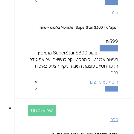
השוואה
כללי
רמקול נייד Monster SuperStar S300 בלוטוס – שחור
₪
399
מידע נוסף
רמקול SuperStar S300 מתאפיין
בעיצוב אלגנטי, קומפקטי וקל לנשיאה. על אף גודלו
הקטן יחסית, עוצמת השמע וניקיון הצליל באיכות
בלתי...
הוסף למועדפים
השוואה
Quickview
כללי