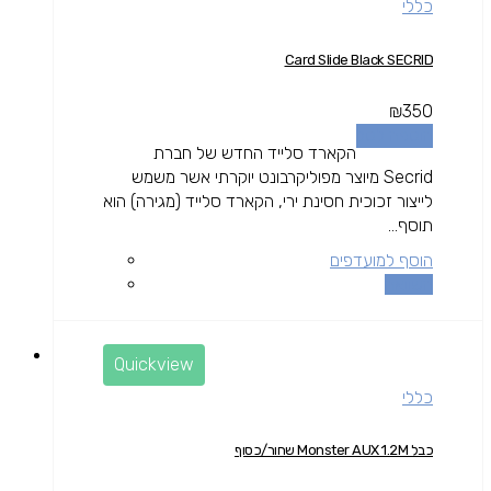
כללי
Card Slide Black SECRID
₪
350
הוספה לסל
הקארד סלייד החדש של חברת
Secrid מיוצר מפוליקרבונט יוקרתי אשר משמש
לייצור זכוכית חסינת ירי, הקארד סלייד (מגירה) הוא
תוסף...
הוסף למועדפים
השוואה
Quickview
כללי
כבל Monster AUX 1.2M שחור/כסוף