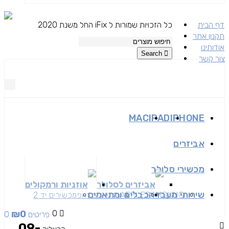
דף הבית
כל הזכויות שמורות ל iFix החל משנת 2020
תקנון אתר
אודותינו
Search
צור קשר
MAC
IPAD
IPHONE
אביזרים
מכשירי סלולר
אביזרים לסלולר
אוזניות ורמקולים
שירותי מעבדה
כבלים ומתאמים
SAMSUNG
APPLE
מכשירים זאפ
מכשירים יד 2
₪
0
0
0 פריטים
09-