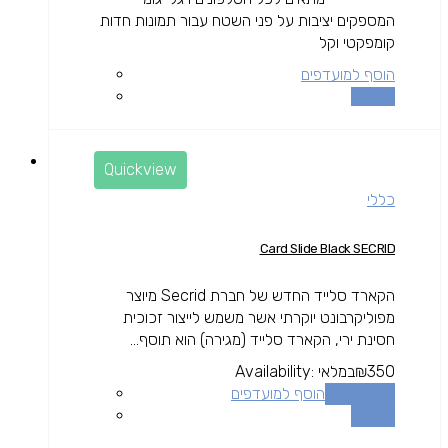
המספקים יציבות על פני השטח עבור תמונות חדות
קומפקטי וקל
הוסף למועדפים
השוואה
Quickview
כללי
Card Slide Black SECRID
הקארד סלייד החדש של חברת Secrid מיוצר
מפוליקרבונט יוקרתי אשר משמש לייצור זכוכית
חסינת ירי, הקארד סלייד (מגירה) הוא תוסף...
350
₪
במלאי
Availability:
הוספה לסל
הוסף למועדפים
השוואה