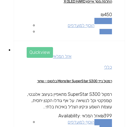
החלפת מסך איייפון X OLED HARD
₪
450
מידע נוסף
הוסף למועדפים
השוואה
Quickview
אזל המלאי
כללי
רמקול נייד Monster SuperStar S300 בלוטוס – שחור
רמקול SuperStar S300 מתאפיין בעיצוב אלגנטי,
קומפקטי וקל לנשיאה. על אף גודלו הקטן יחסית,
עוצמת השמע וניקיון הצליל באיכות בלתי...
399
₪
אזל המלאי
Availability:
מידע נוסף
הוסף למועדפים