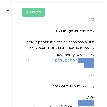
Quickview
כללי
ערכת אחיזהJOBY GripTight ONE
מתאים לכל הטלפונים רגלי גומי המספקים יציבות
על פני השטח עבור תמונות חדות קומפקטי וקל
199
₪
במלאי
Availability:
הוספה לסל
הוסף למועדפים
השוואה
כללי
ערכת אחיזהJOBY GripTight ONE
₪
199
הוספה לסל
מתאים לכל הטלפונים רגלי גומי