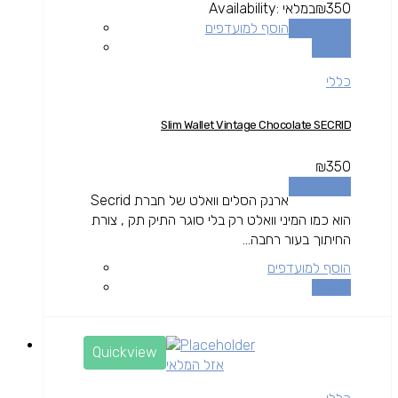
350
₪
במלאי
Availability:
הוספה לסל
הוסף למועדפים
השוואה
כללי
Slim Wallet Vintage Chocolate SECRID
₪
350
הוספה לסל
ארנק הסלים וואלט של חברת Secrid
הוא כמו המיני וואלט רק בלי סוגר התיק תק , צורת
החיתוך בעור רחבה...
הוסף למועדפים
השוואה
Quickview
אזל המלאי