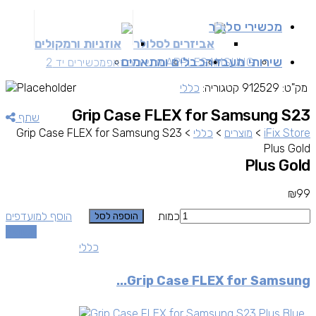
מכשירי סלולר
אביזרים לסלולר
אוזניות ורמקולים
שירותי מעבדה
כבלים ומתאמים
SAMSUNG
APPLE
מכשירים זאפ
מכשירים יד 2
מק"ט:
912529
קטגוריה:
כללי
Grip Case FLEX for Samsung S23
שתף
iFix Store
>
מוצרים
>
כללי
>
Grip Case FLEX for Samsung S23
Plus Gold
Plus Gold
₪
99
כמות
הוסף למועדפים
הוספה לסל
השוואה
כללי
Grip Case FLEX for Samsung...