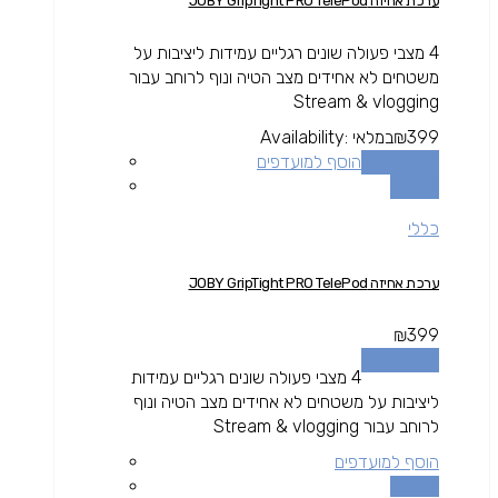
ערכת אחיזה JOBY GripTight PRO TelePod
4 מצבי פעולה שונים רגליים עמידות ליציבות על
משטחים לא אחידים מצב הטיה ונוף לרוחב עבור
Stream & vlogging
399
₪
במלאי
Availability:
הוספה לסל
הוסף למועדפים
השוואה
כללי
ערכת אחיזה JOBY GripTight PRO TelePod
₪
399
הוספה לסל
4 מצבי פעולה שונים רגליים עמידות
ליציבות על משטחים לא אחידים מצב הטיה ונוף
לרוחב עבור Stream & vlogging
הוסף למועדפים
השוואה