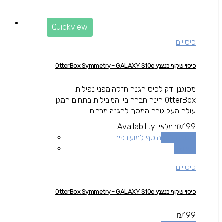
Quickview
כיסויים
כיסוי שקוף מנצנץ OtterBox Symmetry – GALAXY S10e
מסוגנן ודק לכיס הגנה חזקה מפני נפילות
OtterBox הינה חברה בין המובילות בתחום המגן
עולה מעל גובה המסך להגנה מרבית.
199
₪
במלאי
Availability:
הוספה לסל
הוסף למועדפים
השוואה
כיסויים
כיסוי שקוף מנצנץ OtterBox Symmetry – GALAXY S10e
₪
199