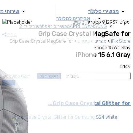
מכשירי סלולר
שירותי מ
אביזרים לסלולר
מק"ט:
912937
קטגוריה:
כיסויים
SAMSUNG
APPLE
מכשירים זאפ
מכשירים יד 2
Grip Case Crystal MagSafe for
שתף
iFix Store
>
מוצרים
>
כיסויים
>
Grip Case Crystal MagSafe for
iPhone 15 6.1 Gray
iPhone 15 6.1 Gray
₪
149
כמות
הוסף למועדפים
הוספה לסל
השוואה
כיסויים
Grip Case Crystal Glitter for...
כיסויים