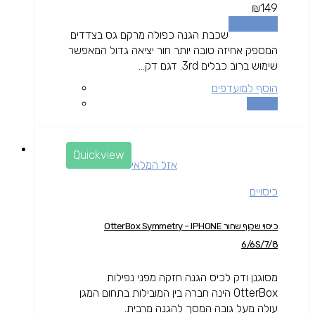
₪
149
הוספה לסל
שכבת הגנה כפולה מרקם גס בצדדים
המספק אחיזה טובה יותר חור יציאה גדול המאפשר
שימוש ברוב כבלים 3rd. דגם דק...
הוסף למועדפים
השוואה
Quickview
אזל המלאי
כיסויים
כיסוי שקוף שחור OtterBox Symmetry – IPHONE
6/6S/7/8
מסוגנן ודק לכיס הגנה חזקה מפני נפילות
OtterBox הינה חברה בין המובילות בתחום המגן
עולה מעל גובה המסך להגנה מרבית.