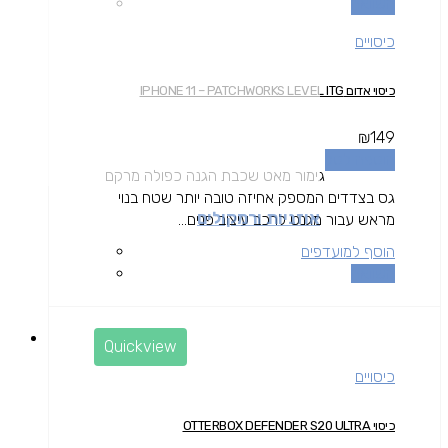
השוואה
כיסויים
כיסוי אדום IPHONE 11 – PATCHWORKS LEVEL ITG
₪
149
הוספה לסל
גימור מאט שכבת הגנה כפולה מרקם
גס בצדדים המספק אחיזה טובה יותר שטח בנוי
אוזניות ורמקולים
מראש עבור מגנט לרכב עיצוב פנים...
הוסף למועדפים
השוואה
Quickview
כיסויים
כיסוי OTTERBOX DEFENDER S20 ULTRA