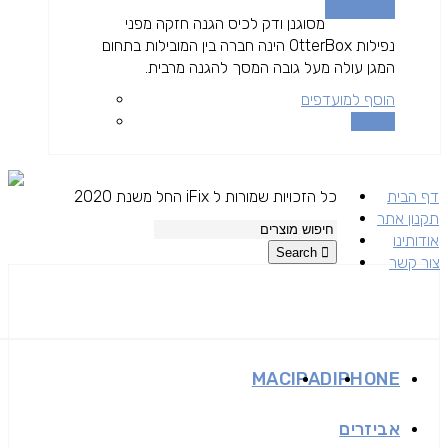
הוספה לסל
מסוגנן ודק לכיס הגנה חזקה מפני
נפילות OtterBox הינה חברה בין המובילות בתחום
המגן עולה מעל גובה המסך להגנה מרבית.
הוסף למועדפים
השוואה
דף הבית
כל הזכויות שמורות ל iFix החל משנת 2020
תקנון אתר
אודותינו
Search
צור קשר
MAC
IPAD
IPHONE
אביזרים