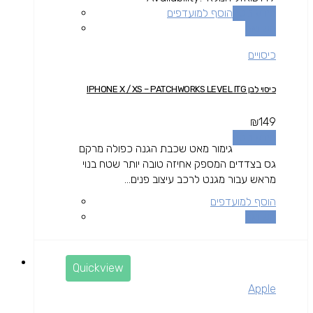
מידע נוסף
הוסף למועדפים
השוואה
כיסויים
כיסוי לבן IPHONE X / XS – PATCHWORKS LEVEL ITG
₪
149
מידע נוסף
גימור מאט שכבת הגנה כפולה מרקם
גס בצדדים המספק אחיזה טובה יותר שטח בנוי
מראש עבור מגנט לרכב עיצוב פנים...
הוסף למועדפים
השוואה
Quickview
Apple