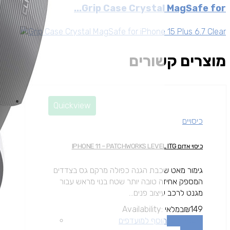
Grip Case Crystal MagSafe for...
מוצרים קשורים
Quickview
כיסויים
כיסוי אדום IPHONE 11 – PATCHWORKS LEVEL ITG
גימור מאט שכבת הגנה כפולה מרקם גס בצדדים
המספק אחיזה טובה יותר שטח בנוי מראש עבור
מגנט לרכב עיצוב פנים...
149
₪
במלאי
Availability:
הוספה לסל
הוסף למועדפים