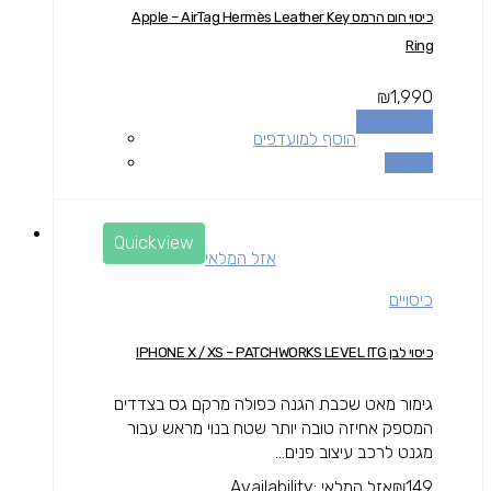
כיסוי חום הרמס Apple – AirTag Hermès Leather Key
Ring
₪
1,990
הוספה לסל
הוסף למועדפים
השוואה
Quickview
אזל המלאי
כיסויים
כיסוי לבן IPHONE X / XS – PATCHWORKS LEVEL ITG
גימור מאט שכבת הגנה כפולה מרקם גס בצדדים
המספק אחיזה טובה יותר שטח בנוי מראש עבור
מגנט לרכב עיצוב פנים...
149
₪
אזל המלאי
Availability: