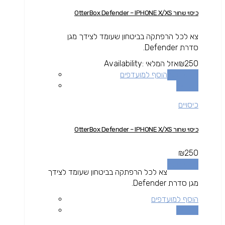
כיסוי שחור OtterBox Defender – IPHONE X/XS
צא לכל הרפתקה בביטחון שעומד לצידך מגן
סדרת Defender.
250
₪
אזל המלאי
Availability:
מידע נוסף
הוסף למועדפים
השוואה
כיסויים
כיסוי שחור OtterBox Defender – IPHONE X/XS
₪
250
מידע נוסף
צא לכל הרפתקה בביטחון שעומד לצידך
מגן סדרת Defender.
הוסף למועדפים
השוואה