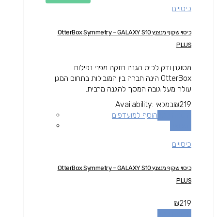
כיסויים
כיסוי שקוף מנצנץ OtterBox Symmetry – GALAXY S10
PLUS
מסוגנן ודק לכיס הגנה חזקה מפני נפילות
OtterBox הינה חברה בין המובילות בתחום המגן
עולה מעל גובה המסך להגנה מרבית.
219
₪
במלאי
Availability:
הוספה לסל
הוסף למועדפים
השוואה
כיסויים
כיסוי שקוף מנצנץ OtterBox Symmetry – GALAXY S10
PLUS
₪
219
הוספה לסל