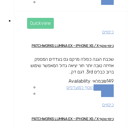
השוואה
Quickview
כיסויים
כיסוי שקוף PATCHWORKS LUMINA EX – IPHONE XS / X
שכבת הגנה כפולה מרקם גס בצדדים המספק
אחיזה טובה יותר חור יציאה גדול המאפשר שימוש
ברוב כבלים 3rd. דגם דק...
149
₪
במלאי
Availability:
הוספה לסל
הוסף למועדפים
השוואה
כיסויים
כיסוי שקוף PATCHWORKS LUMINA EX – IPHONE XS / X