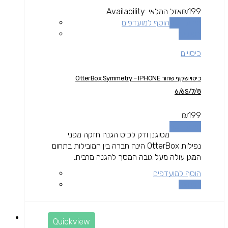
199
₪
אזל המלאי
Availability:
מידע נוסף
הוסף למועדפים
השוואה
כיסויים
כיסוי שקוף שחור OtterBox Symmetry – IPHONE
6/6S/7/8
₪
199
מידע נוסף
מסוגנן ודק לכיס הגנה חזקה מפני
נפילות OtterBox הינה חברה בין המובילות בתחום
המגן עולה מעל גובה המסך להגנה מרבית.
הוסף למועדפים
השוואה
Quickview