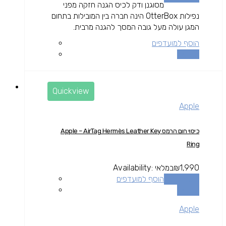
מסוגנן ודק לכיס הגנה חזקה מפני
נפילות OtterBox הינה חברה בין המובילות בתחום
המגן עולה מעל גובה המסך להגנה מרבית.
הוסף למועדפים
השוואה
Quickview
Apple
כיסוי חום הרמס Apple – AirTag Hermès Leather Key
Ring
1,990
₪
במלאי
Availability:
הוספה לסל
הוסף למועדפים
השוואה
Apple