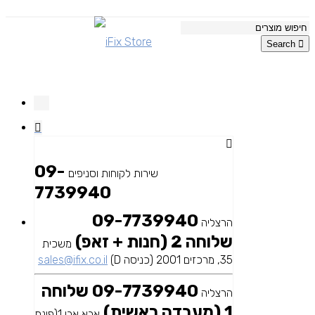
Search
09-
שירות לקוחות וסניפים
7739940
09-7739940
הרצליה
שלוחה 2 (חנות + זאפ)
משכית
35, מרכזים 2001 (כניסה D)
sales@ifix.co.il
09-7739940 שלוחה
הרצליה
1 (מעבדה ראשית)
אבא אבן 1(פינת