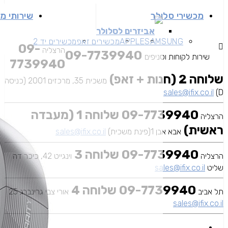
מכשירי סלולר
שירותי מ
אביזרים לסלולר
SAMSUNG
APPLE
מכשירים זאפ
מכשירים יד 2
09-
הרצליה
09-7739940
שירות לקוחות וסניפים
7739940
שלוחה 2 (חנות + זאפ)
משכית 35, מרכזים 2001 (כניסה
sales@ifix.co.il
D)
09-7739940 שלוחה 1 (מעבדה
הרצליה
ראשית)
אבא אבן 1(פינת משכית)
sales@ifix.co.il
09-7739940 שלוחה 3
הרצליה
וינגייט 42, כיכר דה
שליט
sales@ifix.co.il
09-7739940 שלוחה 4
תל אביב
אורי צבי גרינברג 25
sales@ifix.co.il