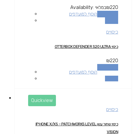
220
₪
במלאי
Availability:
הוספה לסל
הוסף למועדפים
השוואה
כיסויים
כיסוי OTTERBOX DEFENDER S20 ULTRA
₪
220
הוספה לסל
הוסף למועדפים
השוואה
Quickview
כיסויים
כיסוי שחור עשן IPHONE X/XS – PATCHWORKS LEVEL
VISION