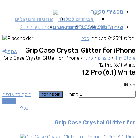
מכשירי סלולר
אביזרים לסלולר
אוזניות ורמקולים
שירותי מעבדה
כבלים ומתאמים
SAMSUNG
APPLE
מכשירים זאפ
מכשירים יד 2
מק"ט:
912511
קטגוריה:
כללי
Grip Case Crystal Glitter for iPhone
שתף
iFix Store
>
מוצרים
>
כללי
>
Grip Case Crystal Glitter for iPhone
12 Pro (6.1) White
12 Pro (6.1) White
₪
149
כמות
הוסף למועדפים
הוספה לסל
השוואה
כללי
Grip Case Crystal Glitter for...