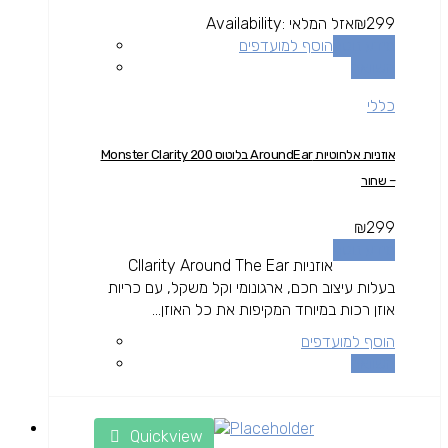
299
₪
אזל המלאי
Availability:
מידע נוסף
הוסף למועדפים
השוואה
כללי
אוזניות אלחוטיות AroundEar בלוטוס Monster Clarity 200
– שחור
₪
299
מידע נוסף
אוזניות Cllarity Around The Ear
בעלות עיצוב חכם, ארגונומי וקל משקל, עם כריות
אוזן רכות במיוחד המקיפות את כל האוזן...
הוסף למועדפים
השוואה
Quickview