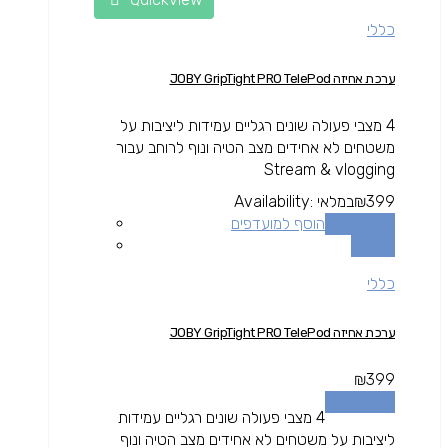
כללי
ערכת אחיזה JOBY GripTight PRO TelePod
4 מצבי פעולה שונים רגליים עמידות ליציבות על
משטחים לא אחידים מצב הטיה ונוף לרוחב עבור
Stream & vlogging
399
₪
במלאי
Availability:
הוספה לסל
הוסף למועדפים
השוואה
כללי
ערכת אחיזה JOBY GripTight PRO TelePod
₪
399
הוספה לסל
4 מצבי פעולה שונים רגליים עמידות
ליציבות על משטחים לא אחידים מצב הטיה ונוף