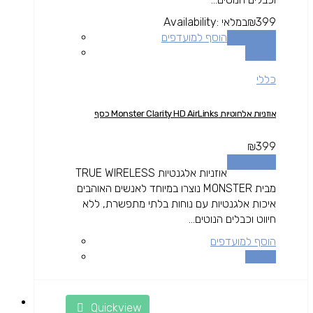
399
₪
במלאי
Availability:
הוספה לסל
הוסף למועדפים
השוואה
כללי
אוזניות אלחוטיות Monster Clarity HD AirLinks כסף
₪
399
הוספה לסל
אוזניות אלגנטיות TRUE WIRELESS
מבית MONSTER נוצרו במיוחד לאנשים האוהבים
איכות אלגנטיות עם נוחות בלתי מתפשרת, ללא
חיווט וכבלים הנוטים...
הוסף למועדפים
השוואה
Quickview