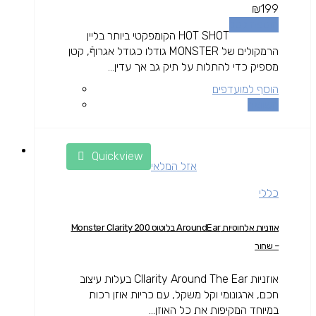
₪
199
הוספה לסל
HOT SHOT הקומפקטי ביותר בליין
הרמקולים של MONSTER גודלו כגודל אגרוףֿ, קטן
מספיק כדי להתלות על תיק גב אך עדין...
הוסף למועדפים
השוואה
Quickview
אזל המלאי
כללי
אוזניות אלחוטיות AroundEar בלוטוס Monster Clarity 200
– שחור
אוזניות Cllarity Around The Ear בעלות עיצוב
חכם, ארגונומי וקל משקל, עם כריות אוזן רכות
במיוחד המקיפות את כל האוזן...