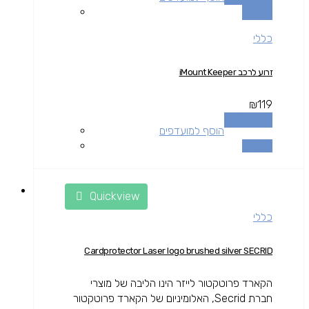
השוואה
כללי
זרוע לרכב iMount Keeper
₪
119
הוספה לסל
הוסף למועדפים
השוואה
Quickview
כללי
Cardprotector Laser logo brushed silver SECRID
הקארד פרוטקטור לייזר הינו הליבה של מוצרי
חברת Secrid, האלומיניום של הקארד פרוטקטור