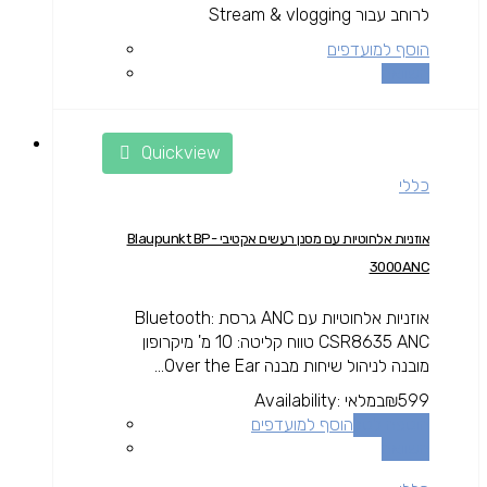
לרוחב עבור Stream & vlogging
הוסף למועדפים
השוואה
Quickview
כללי
אוזניות אלחוטיות עם מסנן רעשים אקטיבי Blaupunkt BP-
3000ANC
אוזניות אלחוטיות עם ANC גרסת Bluetooth:
CSR8635 ANC טווח קליטה: 10 מ' מיקרופון
מובנה לניהול שיחות מבנה Over the Ear...
599
₪
במלאי
Availability:
הוספה לסל
הוסף למועדפים
השוואה