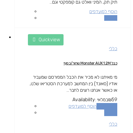
תיק תק, המיני וואלט גם קומפקטי וגם...
הוסף למועדפים
השוואה
Quickview
כללי
כבל Monster AUX 1.2M שחור/כסוף
מי מאיתנו לא מכיר את הכבל המפורסם שמעביר
אודיו (סאונד) בין המחשב למערכת הסטריאו שלנו,
או כאשר אנחנו רוצים לחבר...
59
₪
במלאי
Availability:
הוספה לסל
הוסף למועדפים
השוואה
כללי