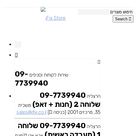
Search
09-
שירות לקוחות וסניפים
7739940
09-7739940
הרצליה
שלוחה 2 (חנות + זאפ)
משכית
35, מרכזים 2001 (כניסה D)
sales@ifix.co.il
09-7739940 שלוחה
הרצליה
1 (מעבדה ראשית)
אבא אבן 1(פינת