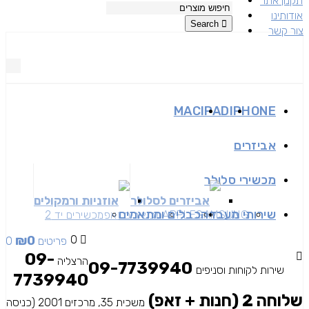
תקנון אתר
אודותינו
Search
צור קשר
MAC
IPAD
IPHONE
אביזרים
מכשירי סלולר
אביזרים לסלולר
אוזניות ורמקולים
שירותי מעבדה
כבלים ומתאמים
SAMSUNG
APPLE
מכשירים זאפ
מכשירים יד 2
₪
0
0
0 פריטים
09-
הרצליה
09-7739940
שירות לקוחות וסניפים
7739940
שלוחה 2 (חנות + זאפ)
משכית 35, מרכזים 2001 (כניסה