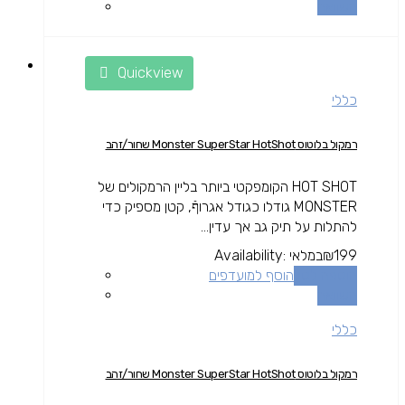
השוואה
Quickview
כללי
רמקול בלוטוס Monster SuperStar HotShot שחור/זהב
HOT SHOT הקומפקטי ביותר בליין הרמקולים של
MONSTER גודלו כגודל אגרוףֿ, קטן מספיק כדי
להתלות על תיק גב אך עדין...
199
₪
במלאי
Availability:
הוספה לסל
הוסף למועדפים
השוואה
כללי
רמקול בלוטוס Monster SuperStar HotShot שחור/זהב