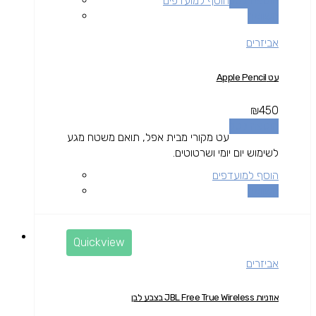
הוספה לסל
הוסף למועדפים
השוואה
אביזרים
עט Apple Pencil
₪
450
הוספה לסל
עט מקורי מבית אפל, תואם משטח מגע
לשימוש יום יומי ושרטוטים.
הוסף למועדפים
השוואה
Quickview
אביזרים
אוזניות JBL Free True Wireless בצבע לבן