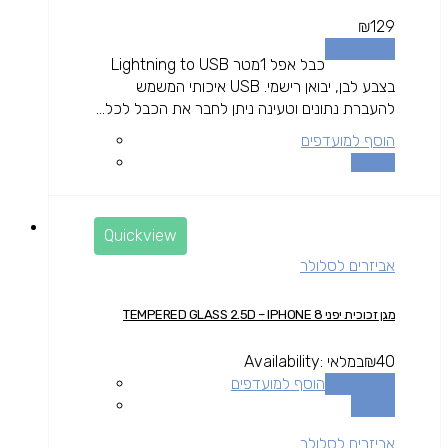
₪
129
הוספה לסל
כבל אפל 1מטר Lightning to USB
בצבע לבן, יבואן רישמי. USB איכותי המשמש
להעברת נתונים וטעינה ניתן לחבר את הכבל לכל...
הוסף למועדפים
השוואה
Quickview
אביזרים לסלולר
מגן זכוכית יפני TEMPERED GLASS 2.5D – IPHONE 8
40
₪
במלאי
Availability:
הוספה לסל
הוסף למועדפים
השוואה
אביזרים לסלולר