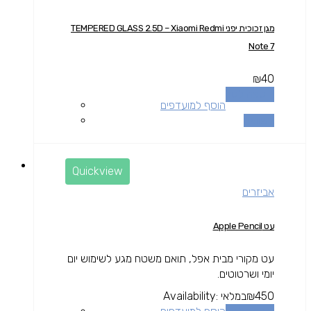
מגן זכוכית יפני TEMPERED GLASS 2.5D – Xiaomi Redmi
Note 7
₪
40
הוספה לסל
הוסף למועדפים
השוואה
Quickview
אביזרים
עט Apple Pencil
עט מקורי מבית אפל, תואם משטח מגע לשימוש יום
יומי ושרטוטים.
450
₪
במלאי
Availability: