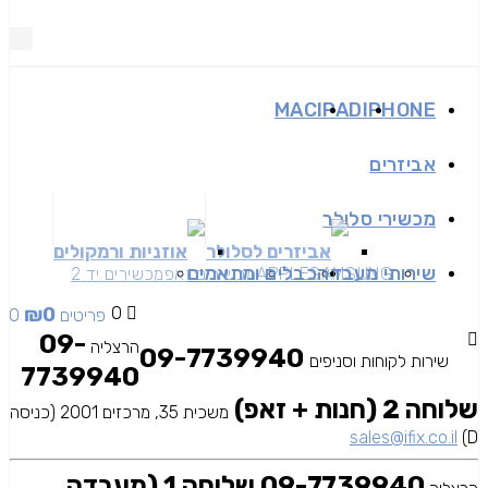
MAC
IPAD
IPHONE
אביזרים
מכשירי סלולר
אביזרים לסלולר
אוזניות ורמקולים
שירותי מעבדה
כבלים ומתאמים
SAMSUNG
APPLE
מכשירים זאפ
מכשירים יד 2
₪
0
0
0 פריטים
09-
הרצליה
09-7739940
שירות לקוחות וסניפים
7739940
שלוחה 2 (חנות + זאפ)
משכית 35, מרכזים 2001 (כניסה
sales@ifix.co.il
D)
09-7739940 שלוחה 1 (מעבדה