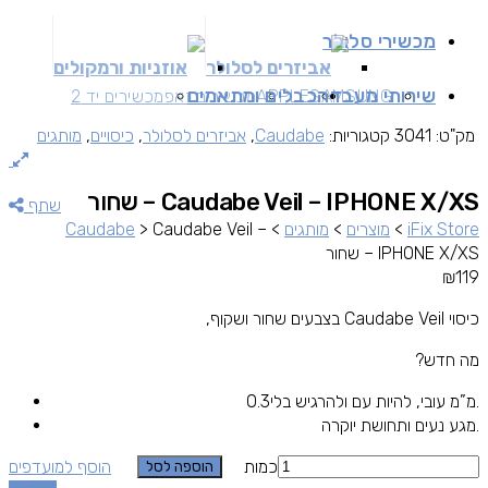
מכשירי סלולר
אביזרים לסלולר
אוזניות ורמקולים
שירותי מעבדה
כבלים ומתאמים
SAMSUNG
APPLE
מכשירים זאפ
מכשירים יד 2
מק"ט:
3041
קטגוריות:
Caudabe
,
אביזרים לסלולר
,
כיסויים
,
מותגים
Caudabe Veil – IPHONE X/XS – שחור
שתף
iFix Store
>
מוצרים
>
מותגים
>
Caudabe Veil –
>
Caudabe
IPHONE X/XS – שחור
₪
119
כיסוי Caudabe Veil בצבעים שחור ושקוף,
מה חדש?
0.3מ”מ עובי, להיות עם ולהרגיש בלי.
מגע נעים ותחושת יוקרה.
כמות
הוסף למועדפים
הוספה לסל