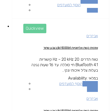
הוספה לסל
הוסף למועדפים
השוואה
Quickview
אביזרים
אוזניות קשת אלחוטיות jbl t500bt בצבע שחור
טווח תדרים: 20 Hz – 20 kHz קישוריות:
BlueTooth 4.1 חיי סוללה: עד 16 שעות נגינה
בעלות צליל איכותי ונקי...
במלאי
Availability:
מידע נוסף
הוסף למועדפים
השוואה
אביזרים
אוזניות קשת אלחוטיות jbl t500bt בצבע שחור