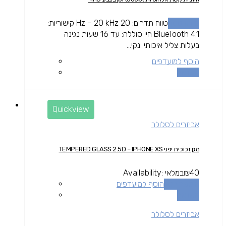
מידע נוסף
טווח תדרים: 20 Hz – 20 kHz קישוריות:
BlueTooth 4.1 חיי סוללה: עד 16 שעות נגינה
בעלות צליל איכותי ונקי...
הוסף למועדפים
השוואה
Quickview
אביזרים לסלולר
מגן זכוכית יפני TEMPERED GLASS 2.5D – IPHONE XS
40
₪
במלאי
Availability:
הוספה לסל
הוסף למועדפים
השוואה
אביזרים לסלולר