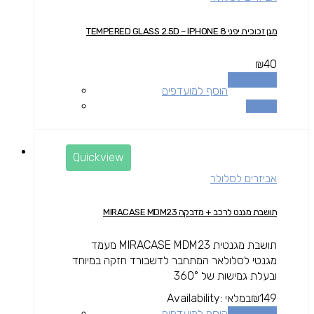
מגן זכוכית יפני TEMPERED GLASS 2.5D – IPHONE 8
₪
40
הוספה לסל
הוסף למועדפים
השוואה
Quickview
אביזרים לסלולר
תושבת מגנט לרכב + מדבקה MIRACASE MDM23
תושבת מגנטית MIRACASE MDM23 מעמד
מגנטי לסלולאר המתחבר לדשבורד חזקה במיוחד
ובעלת גמישות של 360°
149
₪
במלאי
Availability:
הוספה לסל
הוסף למועדפים