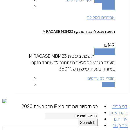
השוואה
אביזרים לסלולר
תושבת מגנט לרכב + מדבקה MIRACASE MDM23
₪
149
הוספה לסל
תושבת מגנטית MIRACASE MDM23
מעמד מגנטי לסלולאר המתחבר לדשבורד חזקה
במיוחד ובעלת גמישות של 360°
הוסף למועדפים
השוואה
דף הבית
כל הזכויות שמורות ל iFix החל משנת 2020
תקנון אתר
אודותינו
Search
צור קשר