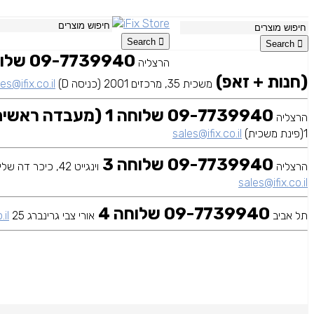
Search
Search
הרצליה
(חנות + זאפ)
משכית 35, מרכזים 2001 (כניסה D)
es@ifix.co.il
09-7739940 שלוחה 1 (מעבדה ראשית)
הרצליה
1(פינת משכית)
sales@ifix.co.il
09-7739940 שלוחה 3
הרצליה
וינגייט 42, כיכר דה שליט
sales@ifix.co.il
09-7739940 שלוחה 4
תל אביב
אורי צבי גרינברג 25
.il