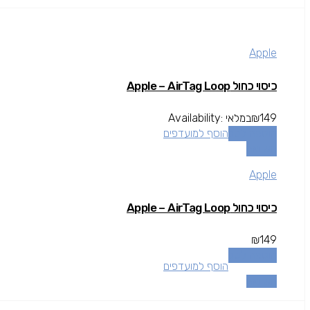
Apple
כיסוי כחול Apple – AirTag Loop
149
₪
במלאי
Availability:
הוספה לסל
הוסף למועדפים
השוואה
Apple
כיסוי כחול Apple – AirTag Loop
₪
149
הוספה לסל
הוסף למועדפים
השוואה