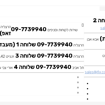
09-7739940 שלוחה 2
הרצליה
sal
09-7739940
שירות לקוחות וסניפים
זאפ)
אבא אבן
09-7739940 שלוחה 1 (מעבדה ראשית)
הרצליה
09-7739940 שלוחה 3
הרצליה
וינגייט 42, כיכר דה שליט
09-7739940 שלוחה 4
תל אביב
אורי צבי גר
sales@ifix.co