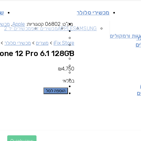
מכשירי סלולר
שי
מק"ט:
06802
קטגוריות:
Apple
,
מכשיר
SAMSUNG
APPLE
מכשירים זאפ
מכשירים יד 2
יות ורמקולים
ר
iFix Store
>
מוצרים
>
מכשירי סלולר
>
ים
Apple iPhone 12 Pro 6.1 128GB –
₪
4,750
במלאי
הוספה לסל
ם