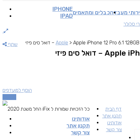
IPHONE
רותי מעבדה
כבלים ומתאמים
IPAD
י סלולר
Apple iPhone 12 Pro 6.1 128GB – דואל סים פיזי
>
Apple
שתף
 דואל סים פיזי
הוסף למועדפים
השוואה
דף הבית
כל הזכויות שמורות ל iFix החל משנת 2020
תקנון אתר
אודותינו
אודותינו
תקנון אתר
צור קשר
צור קשר