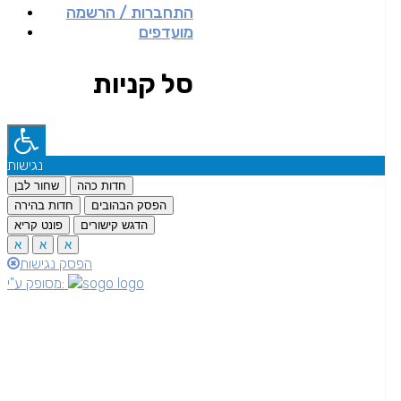
התחברות / הרשמה
מועדפים
סל קניות
נגישות
חדות כהה
שחור לבן
הפסק הבהובים
חדות בהירה
הדגש קישורים
פונט קריא
א
א
א
הפסק נגישות
מסופק ע"י: