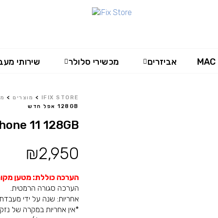
MAC
אביזרים
מכשירי סלולר
שירותי מעב
IFIX STORE
>
מוצרים
>
מכ
128GB אפל חדש
le iPhone 11 128GB
₪
2,950
הערכה כוללת: מטען מקורי,
הערכה סגורה הרמטית.
אחריות: שנה על ידי מעבדת IFIX (משנת 2007) בכפוף לתקנו
*אין אחריות במקרה של נזקי 