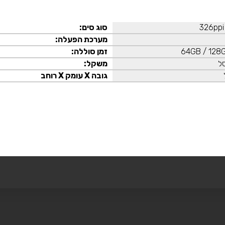
סוג סים:
מערכת הפעלה:
64GB / 128
זמן סוללה:
משקל:
גובה X עומק X רוחב