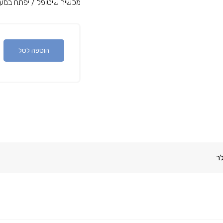
מכשיר שיטופל / יפתח במעב
הוספה לסל
ר