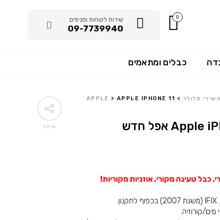
0
שירות לקוחות וסניפים
09-7739940
דה
כבלים ומתאמים
שירי סלולר
>
APPLE IPHONE 11
>
APPLE
App אפל חדש
שתף
 כבל טעינה מקורי, אוזניות מקוריות!
ן.
מים/קורוזיה.