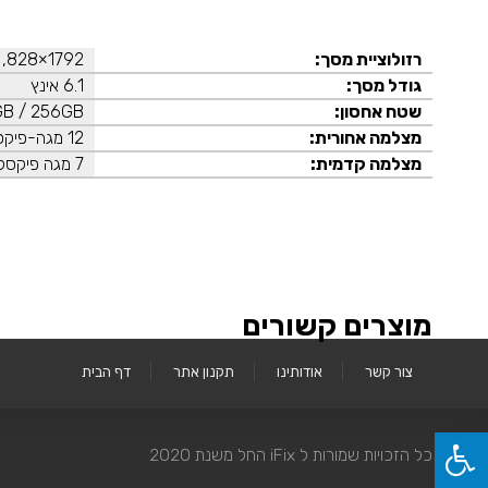
רזולוציית מסך
:
1792×828, 326ppi
גודל מסך:
6.1 אינץ
שטח אחסון:
GB / 256GB
מצלמה אחורית:
12 מגה-פיקסל
מצלמה קדמית:
7 מגה פיקסל
מוצרים קשורים
צור קשר
אודותינו
תקנון אתר
דף הבית
כל הזכויות שמורות ל iFix החל משנת 2020