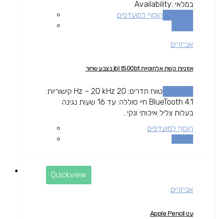
במלאי
Availability:
מידע נוסף
הוסף למועדפים
השוואה
אביזרים
אוזניות קשת אלחוטיות jbl t500bt בצבע שחור
מידע נוסף
טווח תדרים: 20 Hz – 20 kHz קישוריות:
BlueTooth 4.1 חיי סוללה: עד 16 שעות נגינה
בעלות צליל איכותי ונקי...
הוסף למועדפים
השוואה
Quickview
אביזרים
עט Apple Pencil