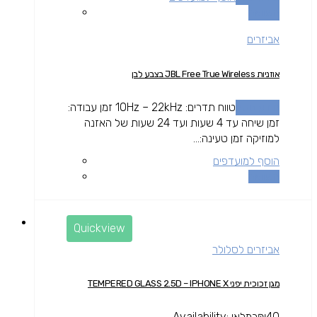
השוואה
אביזרים
אוזניות JBL Free True Wireless בצבע לבן
מידע נוסף
טווח תדרים: 10Hz – 22kHz זמן עבודה:
זמן שיחה עד 4 שעות ועד 24 שעות של האזנה
למוזיקה זמן טעינה:...
הוסף למועדפים
השוואה
Quickview
אביזרים לסלולר
מגן זכוכית יפני TEMPERED GLASS 2.5D – IPHONE X
40
₪
במלאי
Availability: