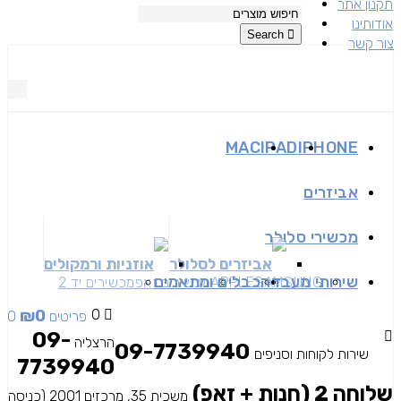
תקנון אתר
אודותינו
Search
צור קשר
MAC
IPAD
IPHONE
אביזרים
מכשירי סלולר
אביזרים לסלולר
אוזניות ורמקולים
שירותי מעבדה
כבלים ומתאמים
SAMSUNG
APPLE
מכשירים זאפ
מכשירים יד 2
₪
0
0
0 פריטים
09-
הרצליה
09-7739940
שירות לקוחות וסניפים
7739940
שלוחה 2 (חנות + זאפ)
משכית 35, מרכזים 2001 (כניסה