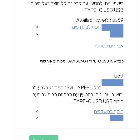
רישמי. ניתן להטעין עם כבל זה כל מוצר בעל חיבור
TYPE-C USB USB...
59
₪
במלאי
Availability:
הוספה לסל
הוסף למועדפים
השוואה
אביזרים לסלולר
כבל SAMSUNG TYPE-C USB 15W -מקורי יבואן רישמי
₪
59
הוספה לסל
כבל 15W TYPE-C סמסונג בצבע לבן,
יבואן רישמי. ניתן להטעין עם כבל זה כל מוצר בעל
חיבור TYPE-C USB USB...
הוסף למועדפים
השוואה