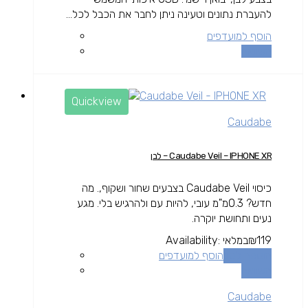
להעברת נתונים וטעינה ניתן לחבר את הכבל לכל...
הוסף למועדפים
השוואה
Quickview
Caudabe
Caudabe Veil – IPHONE XR – לבן
כיסוי Caudabe Veil בצבעים שחור ושקוף,. מה
חדש? 0.3מ"מ עובי, להיות עם ולהרגיש בלי. מגע
נעים ותחושת יוקרה.
119
₪
במלאי
Availability:
הוספה לסל
הוסף למועדפים
השוואה
Caudabe