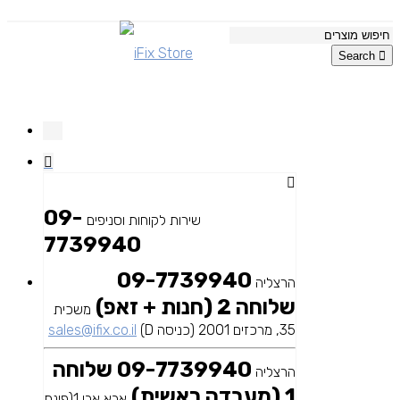
Search
09-
שירות לקוחות וסניפים
7739940
09-7739940
הרצליה
שלוחה 2 (חנות + זאפ)
משכית
35, מרכזים 2001 (כניסה D)
sales@ifix.co.il
09-7739940 שלוחה
הרצליה
1 (מעבדה ראשית)
אבא אבן 1(פינת