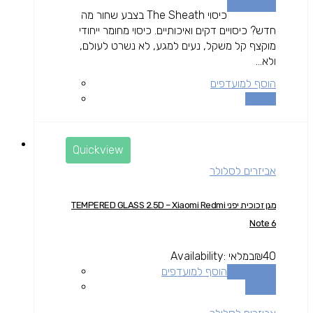
הוספה לסל
כיסוי The Sheath בצבע שחור מה
חדש? כיסויים דקים ואיכותיים. כיסוי מחומר ייחודי
מוקצף קל משקל, נעים למגע, לא נשרט לעולם,
ולא...
הוסף למועדפים
השוואה
Quickview
אביזרים לסלולר
מגן זכוכית יפני TEMPERED GLASS 2.5D – Xiaomi Redmi
Note 6
40
₪
במלאי
Availability:
הוספה לסל
הוסף למועדפים
השוואה