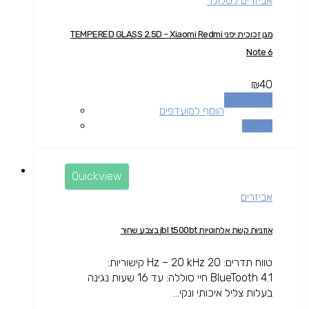
אביזרים לסלולר
מגן זכוכית יפני TEMPERED GLASS 2.5D – Xiaomi Redmi
Note 6
₪
40
הוספה לסל
הוסף למועדפים
השוואה
Quickview
אביזרים
אוזניות קשת אלחוטיות jbl t500bt בצבע שחור
טווח תדרים: 20 Hz – 20 kHz קישוריות:
BlueTooth 4.1 חיי סוללה: עד 16 שעות נגינה
בעלות צליל איכותי ונקי...