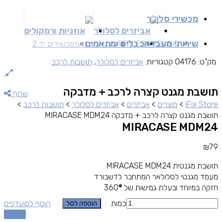
מכשירי סלולר
אביזרים לסלולר
אוזניות ורמקולים
שירותי מעבדה
כבלים ומתאמים
SAMSUNG
APPLE
מכשירים זאפ
מכשירים יד 2
מק"ט:
04176
קטגוריות:
אביזרים לסלולר
,
תושבות לרכב
תושבת מגנט קצרה לרכב + מדבקה
שתף
iFix Store
>
מוצרים
>
אביזרים
>
אביזרים לסלולר
>
תושבות לרכב
>
תושבת מגנט קצרה לרכב + מדבקה MIRACASE MDM24
MIRACASE MDM24
₪
79
תושבת מגנטית MIRACASE MDM24
מעמד מגנטי לסלולאר המתחבר לדשבורד
חזקה במיוחד ובעלת גמישות של 360
°
כמות
הוסף למועדפים
הוספה לסל
השוואה