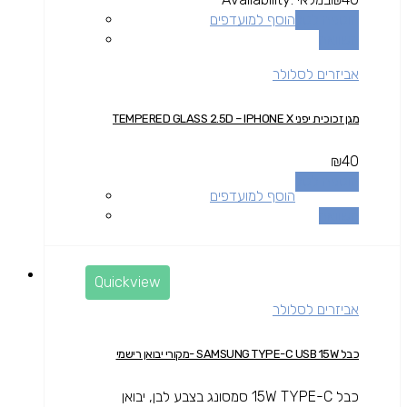
הוספה לסל
הוסף למועדפים
השוואה
אביזרים לסלולר
מגן זכוכית יפני TEMPERED GLASS 2.5D – IPHONE X
₪
40
הוספה לסל
הוסף למועדפים
השוואה
Quickview
אביזרים לסלולר
כבל SAMSUNG TYPE-C USB 15W -מקורי יבואן רישמי
כבל 15W TYPE-C סמסונג בצבע לבן, יבואן