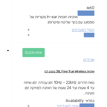
₪
60
הוספה לסל
אוזניות חוטיות In-ear מקוריות של
סמסונג עם בקר שליטה ומיקרופון
הוסף למועדפים
השוואה
Quickview
אביזרים
אוזניות JBL Free True Wireless בצבע לבן
טווח תדרים: 10Hz – 22kHz זמן עבודה: זמן שיחה
עד 4 שעות ועד 24 שעות של האזנה למוזיקה זמן
טעינה:...
במלאי
Availability:
מידע נוסף
הוסף למועדפים