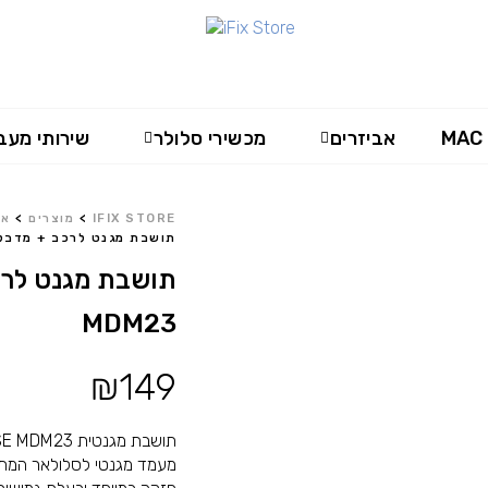
MAC
אביזרים
מכשירי סלולר
שירותי מעב
IFIX STORE
>
מוצרים
>
אב
תושבת מגנט לרכב + מדבקה ACASE MDM23
MDM23
₪
149
תושבת מגנטית MIRACASE MDM23
מעמד מגנטי לסלולאר המת