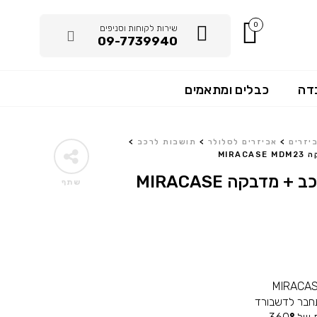
0
שירות לקוחות וסניפים
09-7739940
דה
כבלים ומתאמים
יזרים
>
אביזרים לסלולר
>
תושבות לרכב
>
MIR
תושבת מגנט לרכב + מדבקה MIRACASE
שתף
חבר לדשבורד