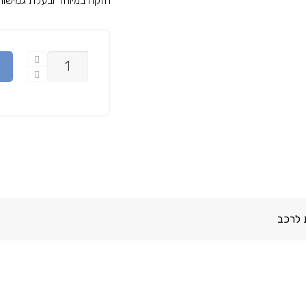
חזקה במיוחד ובעלת גמישות ש
כמות
 לרכב