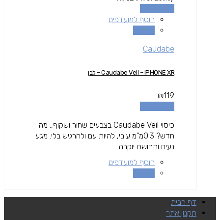
הוספה לסל
הוסף למועדפים
השוואה
Caudabe
Caudabe Veil – IPHONE XR – לבן
₪
119
הוספה לסל
כיסוי Caudabe Veil בצבעים שחור ושקוף,. מה
חדש? 0.3מ"מ עובי, להיות עם ולהרגיש בלי. מגע
נעים ותחושת יוקרה.
הוסף למועדפים
השוואה
דף הבית
תקנון אתר