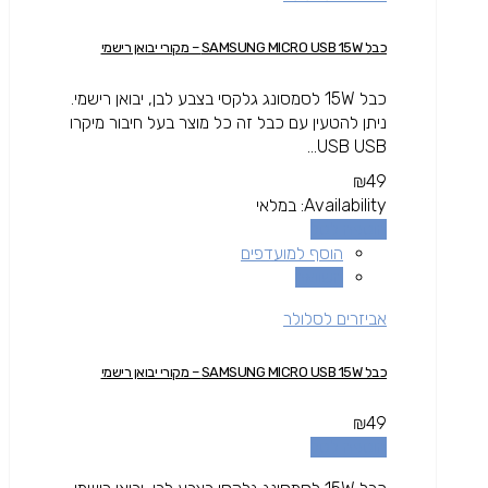
כבל SAMSUNG MICRO USB 15W – מקורי יבואן רישמי
כבל 15W לסמסונג גלקסי בצבע לבן, יבואן רישמי.
ניתן להטעין עם כבל זה כל מוצר בעל חיבור מיקרו
USB USB...
₪
49
Availability:
במלאי
הוספה לסל
הוסף למועדפים
השוואה
אביזרים לסלולר
כבל SAMSUNG MICRO USB 15W – מקורי יבואן רישמי
₪
49
הוספה לסל