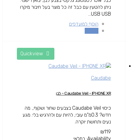
כבל 15W לסמסונג גלקסי בצבע לבן, יבואן רישמי.
ניתן להטעין עם כבל זה כל מוצר בעל חיבור מיקרו
USB USB...
הוסף למועדפים
השוואה
Quickview
Caudabe
Caudabe Veil – IPHONE XR – לבן
כיסוי Caudabe Veil בצבעים שחור ושקוף,. מה
חדש? 0.3מ"מ עובי, להיות עם ולהרגיש בלי. מגע
נעים ותחושת יוקרה.
₪
119
Availability:
במלאי