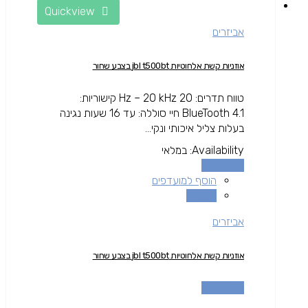
Quickview
אביזרים
אוזניות קשת אלחוטיות jbl t500bt בצבע שחור
טווח תדרים: 20 Hz – 20 kHz קישוריות:
BlueTooth 4.1 חיי סוללה: עד 16 שעות נגינה
בעלות צליל איכותי ונקי...
Availability:
במלאי
מידע נוסף
הוסף למועדפים
השוואה
אביזרים
אוזניות קשת אלחוטיות jbl t500bt בצבע שחור
מידע נוסף