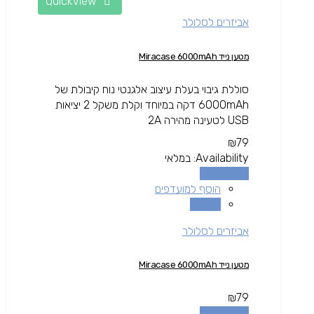
Quickview
אביזרים לסלולר
מטען נייד Miracase 6000mAh
סוללת גיבוי בעלת עיצוב אלגנטי נוח קיבולת של
6000mAh דקה במיוחד וקלת משקל 2 יציאות
USB לטעינה מהירה 2A
₪
79
Availability:
במלאי
הוספה לסל
הוסף למועדפים
השוואה
אביזרים לסלולר
מטען נייד Miracase 6000mAh
₪
79
הוספה לסל