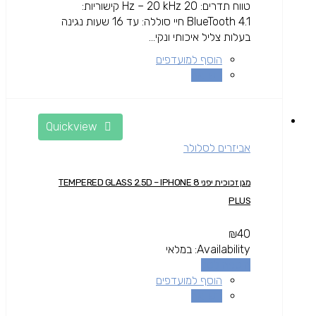
טווח תדרים: 20 Hz – 20 kHz קישוריות:
BlueTooth 4.1 חיי סוללה: עד 16 שעות נגינה
בעלות צליל איכותי ונקי...
הוסף למועדפים
השוואה
Quickview
אביזרים לסלולר
מגן זכוכית יפני TEMPERED GLASS 2.5D – IPHONE 8
PLUS
₪
40
Availability:
במלאי
הוספה לסל
הוסף למועדפים
השוואה