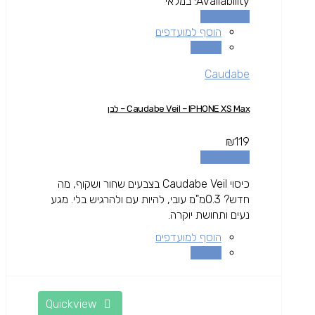
Availability:
במלאי
הוספה לסל
הוסף למועדפים
השוואה
Caudabe
Caudabe Veil – IPHONE XS Max – לבן
₪
119
הוספה לסל
כיסוי Caudabe Veil בצבעים שחור ושקוף, מה
חדש? 0.3מ"מ עובי, להיות עם ולהרגיש בלי. מגע
נעים ותחושת יוקרה.
הוסף למועדפים
השוואה
Quickview