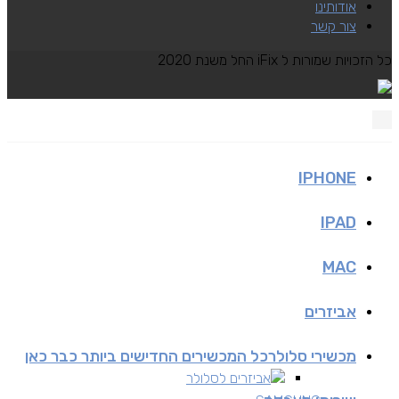
אודותינו
צור קשר
כל הזכויות שמורות ל iFix החל משנת 2020
IPHONE
IPAD
MAC
אביזרים
מכשירי סלולר
כל המכשירים החדישים ביותר כבר כאן
אביזרים לסלולר