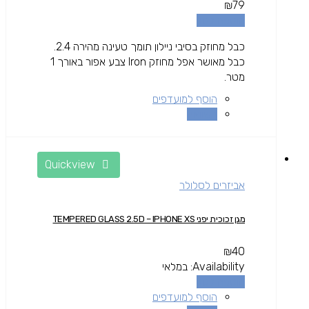
₪
79
הוספה לסל
כבל מחוזק בסיבי ניילון תומך טעינה מהירה 2.4.
כבל מאושר אפל מחוזק Iron צבע אפור באורך 1
מטר.
הוסף למועדפים
השוואה
Quickview
אביזרים לסלולר
מגן זכוכית יפני TEMPERED GLASS 2.5D – IPHONE XS
₪
40
Availability:
במלאי
הוספה לסל
הוסף למועדפים