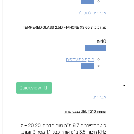
השוואה
אביזרים לסלולר
מגן זכוכית יפני TEMPERED GLASS 2.5D – IPHONE XS
₪
40
הוספה לסל
הוסף למועדפים
השוואה
Quickview
אביזרים
אוזניות JBL T210 בצבע שחור
קוטר דרייברים: 8.7 מ”מ טווח תדרים: 20 Hz – 20
KHz חיבור: 3.5 מ”מ אורך כבל: 1.1 מטר 3 זוגות...