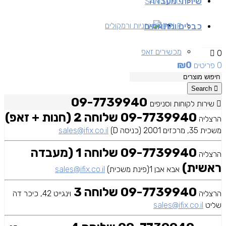
שירותי מעבדה
SAMSUNG
כבלים ומתאמים
אוזניות ורמקולים
APPLE
מכשירים זאפ
0
₪
0
0 פריטים
מכשירים יד 2
Search
09-7739940
שירות לקוחות וסניפים
09-7739940 שלוחה 2 (חנות + זאפ)
הרצליה
משכית 35, מרכזים 2001 (כניסה D)
sales@ifix.co.il
09-7739940 שלוחה 1 (מעבדה
הרצליה
ראשית)
אבא אבן 1(פינת משכית)
sales@ifix.co.il
09-7739940 שלוחה 3
הרצליה
וינגייט 42, כיכר דה
שליט
sales@ifix.co.il