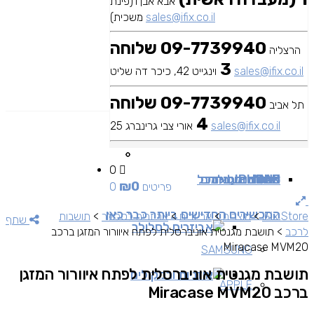
אבא אבן 1(פינת
sales@ifix.co.il
משכית)
09-7739940 שלוחה
הרצליה
3
sales@ifix.co.il
וינגייט 42, כיכר דה שליט
09-7739940 שלוחה
תל אביב
4
sales@ifix.co.il
אורי צבי גרינברג 25
0
MAC
IPAD
אביזרים
IPHONE
מכשירי סלולר
שירותי מעבדה
כבלים ומתאמים
כל
₪
0
0 פריטים
המכשירים החדישים ביותר כבר כאן
iFix Store
>
מוצרים
>
אביזרים
>
אביזרים לסלולר
>
תושבות
שתף
אביזרים לסלולר
לרכב
>
תושבת מגנטית אוניברסלית לפתח איוורור המזגן ברכב
Miracase MVM20
SAMSUNG
תושבת מגנטית אוניברסלית לפתח איוורור המזגן
אוזניות ורמקולים
APPLE
ברכב Miracase MVM20