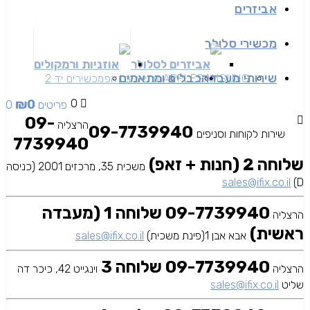
אביזרים
מכשירי סלולר
אביזרים לסלולר
אוזניות ורמקולים
שירותי מעבדה
כבלים ומתאמים
SAMSUNG
APPLE
מכשירים זאפ
מכשירים יד 2
₪
0
0
0 פריטים
09-
הרצליה
09-7739940
שירות לקוחות וסניפים
7739940
שלוחה 2 (חנות + זאפ)
משכית 35, מרכזים 2001 (כניסה
sales@ifix.co.il
D)
09-7739940 שלוחה 1 (מעבדה
הרצליה
ראשית)
אבא אבן 1(פינת משכית)
sales@ifix.co.il
09-7739940 שלוחה 3
הרצליה
וינגייט 42, כיכר דה
שליט
sales@ifix.co.il