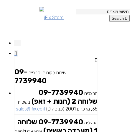
Search
09-
שירות לקוחות וסניפים
7739940
09-7739940
הרצליה
שלוחה 2 (חנות + זאפ)
משכית
35, מרכזים 2001 (כניסה D)
sales@ifix.co.il
09-7739940 שלוחה
הרצליה
1 (מעבדה ראשית)
אבא אבן 1(פינת