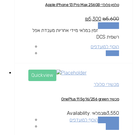
טלפון סלולרי Apple iPhone 13 Pro Max 256GB
₪
5,300
₪
5,600
הוספה לסל
זמין במלאי מיידי אחריות מעבדת אפל
רשמית DCS
הוסף למועדפים
השוואה
Quickview
מכשירי סלולר
מכשיר OnePlus 11 5g 16/256 green
3,550
₪
במלאי
Availability:
הוספה לסל
הוסף למועדפים
השוואה