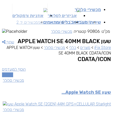
מכשירי סלולר
אביזרים לסלולר
אוזניות ורמקולים
שירותי מעבדה
כבלים ומתאמים
SAMSUNG
APPLE
מכשירים זאפ
מכשירים יד 2
מק"ט:
90806
קטגוריה:
מכשירי סלולר
שעון APPLE WATCH SE 40MM BLACK
שתף
iFix Store
>
מוצרים
>
כללי
>
מכשירי סלולר
>
שעון APPLE WATCH
SE 40MM BLACK CDATA/ICON
CDATA/ICON
הוסף למועדפים
השוואה
מכשירי סלולר
שעון Apple Watch SE...
מכשירי סלולר