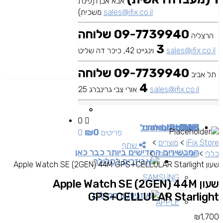
אבא אבן 1(פינת
sales@ifix.co.il
משכית)
09-7739940 שלוחה
הרצליה
3
sales@ifix.co.il
וינגייט 42, כיכר דה שליט
09-7739940 שלוחה
תל אביב
4
sales@ifix.co.il
אורי צבי גרינברג 25
0
MAC
IPAD
אביזרים
IPHONE
מכשירי סלולר
שירותי מעבדה
כבלים ומתאמים
כל
₪
0
0 פריטים
iFix Store
>
מוצרים
>
שתף
המכשירים החדישים ביותר כבר כאן
כללי
>
מכשירי סלולר
>
אביזרים לסלולר
שעון Apple Watch SE (2GEN) 44M GPS+CELLULAR Starlight
SAMSUNG
שעון Apple Watch SE (2GEN) 44M
אוזניות ורמקולים
GPS+CELLULAR Starlight
APPLE
₪
1,700