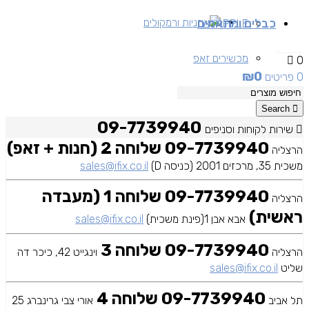
כבלים ומתאמים
אוזניות ורמקולים
APPLE
מכשירים זאפ
0
₪
0
0 פריטים
מכשירים יד 2
Search
09-7739940
שירות לקוחות וסניפים
09-7739940 שלוחה 2 (חנות + זאפ)
הרצליה
משכית 35, מרכזים 2001 (כניסה D)
sales@ifix.co.il
09-7739940 שלוחה 1 (מעבדה
הרצליה
ראשית)
אבא אבן 1(פינת משכית)
sales@ifix.co.il
09-7739940 שלוחה 3
הרצליה
וינגייט 42, כיכר דה
שליט
sales@ifix.co.il
09-7739940 שלוחה 4
תל אביב
אורי צבי גרינברג 25